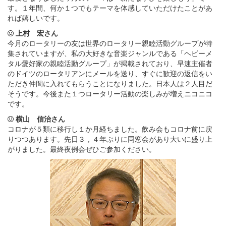
す。１年間、何か１つでもテーマを体感していただけたことがあ
れば嬉しいです。
上村 宏さん
今月のロータリーの友は世界のロータリー親睦活動グループが特
集されていますが、私の大好きな音楽ジャンルである「ヘビーメ
タル愛好家の親睦活動グループ」が掲載されており、早速主催者
のドイツのロータリアンにメールを送り、すぐに歓迎の返信をい
ただき仲間に入れてもらうことになりました。日本人は２人目だ
そうです。今後また１つロータリー活動の楽しみが増えニコニコ
です。
横山 信治さん
コロナが５類に移行し１か月経ちました。飲み会もコロナ前に戻
りつつあります。先日３，４年ぶりに同窓会があり大いに盛り上
がりました。最終夜例会ぜひご参加ください。