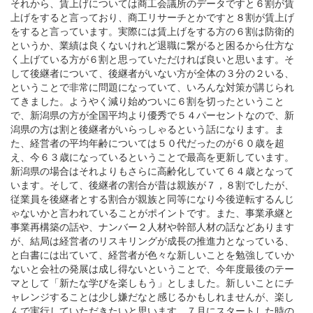
それから、賃上げについては商工会議所のデータですと６割が賃
上げをすると言っており、商工リサーチとかですと８割が賃上げ
をすると言っています。実際には賃上げをする方の６割は防衛的
というか、業績は良くないけれど退職に繋がると困るから仕方な
く上げている方が６割と思っていただければ良いと思います。そ
して後継者について、後継者がいない方が全体の３分の２いる、
ということで非常に問題になっていて、いろんな対策が講じられ
てきました。ようやく減り始めついに６割を切ったということ
で、新潟県の方が全国平均より優秀で５４パーセントなので、新
潟県の方は割と後継者がいらっしゃるという話になります。ま
た、経営者の平均年齢については５０代だったのが６０歳を超
え、今６３歳になっているということで最高を更新しています。
新潟県の場合はそれよりもさらに高齢化していて６４歳となって
います。そして、後継者の割合が昔は親族が７，８割でしたが、
従業員を後継者とする割合が親族と同等になり今後逆転するんじ
ゃないかと言われていることがポイントです。また、事業承継と
事業再構築の話や、ナンバー２人材や幹部人材の話などあります
が、結局は経営者のリスキリングが成長の推進力となっている、
と白書には出ていて、経営者が色々な新しいことを勉強していか
ないと会社の発展は成し得ないということで、今年度最後のテー
マとして「新たな学びを楽しもう」としました。新しいことにチ
ャレンジすることは少し嫌だなと感じるかもしれませんが、楽し
んで実行していただきたいと思います。７月にスタートした時の