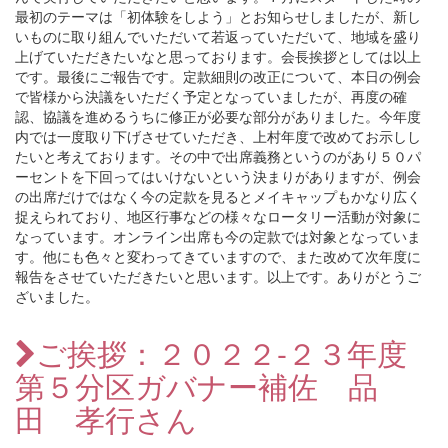
最初のテーマは「初体験をしよう」とお知らせしましたが、新し
いものに取り組んでいただいて若返っていただいて、地域を盛り
上げていただきたいなと思っております。会長挨拶としては以上
です。最後にご報告です。定款細則の改正について、本日の例会
で皆様から決議をいただく予定となっていましたが、再度の確
認、協議を進めるうちに修正が必要な部分がありました。今年度
内では一度取り下げさせていただき、上村年度で改めてお示しし
たいと考えております。その中で出席義務というのがあり５０パ
ーセントを下回ってはいけないという決まりがありますが、例会
の出席だけではなく今の定款を見るとメイキャップもかなり広く
捉えられており、地区行事などの様々なロータリー活動が対象に
なっています。オンライン出席も今の定款では対象となっていま
す。他にも色々と変わってきていますので、また改めて次年度に
報告をさせていただきたいと思います。以上です。ありがとうご
ざいました。
ご挨拶：２０２２-２３年度
第５分区ガバナー補佐 品
田 孝行さん