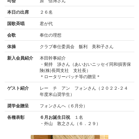
司会
原 信博さん
本日の出席
２６名
国歌斉唱
君が代
会歌
奉仕の理想
体操
クラブ奉仕委員会 飯利 美和子さん
新入会員紹介
本田幹事紹介
・剱持 渉さん（あいおいニッセイ同和損害保
険(株)長岡支社 支社長）
＊ロータリーバッチ等の贈呈＊
ゲスト紹介
レー チ アン フォンさん（２０２２-２４
年度米山奨学生）
奨学金贈呈
フォンさんへ（６月分）
各種表彰
６月お誕生日祝
１名
・外山 敦之さん（６．２９）