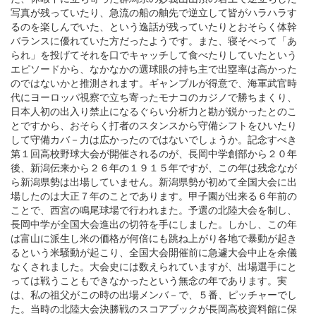
写真が残っていたり、急流の船の舳先で逆立して皆がハラハラす
るのを楽しんでいた、という逸話が残っていたりとおそらく体幹
バランスに優れていた方だったようです。また、寝そべって「あ
られ」を投げてそれを口でキャッチして食べたりしていたという
エピソードから、なかなかの選球眼の持ち主で出塁率は高かった
のではないかと推測されます。ギャンブルが得意で、海軍武官時
代にヨーロッパ視察で立ち寄ったモナコのカジノで勝ちまくり、
日本人初の出入り禁止になるぐらい分析力と勘が鋭かったとのこ
とですから、おそらく打者のスタンスから守備シフトをひいたり
して守備カバ－力は広かったのではないでしょうか。記念すべき
第１回高校野球大会が開催されるのが、長岡中学創部から２０年
後、新潟伝来から２６年の１９１５年ですが、この年は残念なが
ら新潟県勢は出場していません。新潟県勢が初めて全国大会に出
場したのは大正７年のことであります。甲子園が出来る６年前の
ことで、西宮の鳴尾球場で行われまた。予選の北陸大会を制し、
長岡中学が全国大会進出の切符を手にしました。しかし、この年
は富山に派生し米の価格が何倍にも跳ね上がり各地で暴動が起き
るという米騒動が起こり、全国大会開催前に急遽大会中止を余儀
なくされました。大会史には数えられていますが、出場選手にと
っては戦うこともできなかったという無念の年であります。実
は、私の祖父がこの時の出場メンバ－で、５番、ピッチャーでし
た。当時の北陸大会決勝戦のスコアブックが長岡高校資料館に保