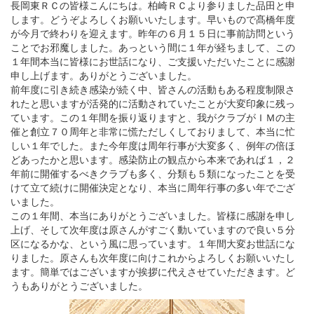
長岡東ＲＣの皆様こんにちは。柏崎ＲＣより参りました品田と申
します。どうぞよろしくお願いいたします。早いもので髙橋年度
が今月で終わりを迎えます。昨年の６月１５日に事前訪問という
ことでお邪魔しました。あっという間に１年が経ちまして、この
１年間本当に皆様にお世話になり、ご支援いただいたことに感謝
申し上げます。ありがとうございました。
前年度に引き続き感染が続く中、皆さんの活動もある程度制限さ
れたと思いますが活発的に活動されていたことが大変印象に残っ
ています。この１年間を振り返りますと、我がクラブがＩＭの主
催と創立７０周年と非常に慌ただしくしておりまして、本当に忙
しい１年でした。また今年度は周年行事が大変多く、例年の倍ほ
どあったかと思います。感染防止の観点から本来であれば１，２
年前に開催するべきクラブも多く、分類も５類になったことを受
けて立て続けに開催決定となり、本当に周年行事の多い年でござ
いました。
この１年間、本当にありがとうございました。皆様に感謝を申し
上げ、そして次年度は原さんがすごく動いていますので良い５分
区になるかな、という風に思っています。１年間大変お世話にな
りました。原さんも次年度に向けこれからよろしくお願いいたし
ます。簡単ではございますが挨拶に代えさせていただきます。ど
うもありがとうございました。