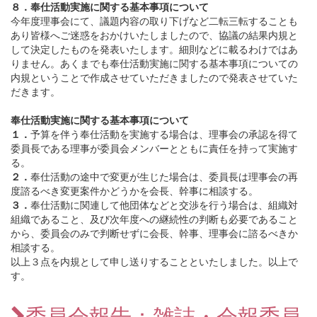
８．奉仕活動実施に関する基本事項について
今年度理事会にて、議題内容の取り下げなど二転三転することも
あり皆様へご迷惑をおかけいたしましたので、協議の結果内規と
して決定したものを発表いたします。細則などに載るわけではあ
りません。あくまでも奉仕活動実施に関する基本事項についての
内規ということで作成させていただきましたので発表させていた
だきます。
奉仕活動実施に関する基本事項について
１．
予算を伴う奉仕活動を実施する場合は、理事会の承認を得て
委員長である理事が委員会メンバーとともに責任を持って実施す
る。
２．
奉仕活動の途中で変更が生じた場合は、委員長は理事会の再
度諮るべき変更案件かどうかを会長、幹事に相談する。
３．
奉仕活動に関連して他団体などと交渉を行う場合は、組織対
組織であること、及び次年度への継続性の判断も必要であること
から、委員会のみで判断せずに会長、幹事、理事会に諮るべきか
相談する。
以上３点を内規として申し送りすることといたしました。以上で
す。
委員会報告：雑誌・会報委員