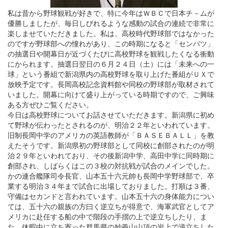
私は昔から野球観戦が好きで、特に今年はＷＢＣで日本チ－ムが
優勝しましたが、毎日しびれるような感動の試合の連続で非常に
楽しませていただきました。私は、高校時代野球部ではなかった
のですが野球部への憧れがあり、この時期になると「センバツ」
の抽選日や開幕日が近づくたびに高校野球を観戦したくなる衝動
にかられます。抽選日翌日の６月２４日（土）には「未来への一
球」という番組で新潟県内の高校野球を取り上げた番組がＵＸで
放映予定です。長岡高校記念資料館や同校の野球部が取材されて
いました。開幕に向けて盛り上がっている時期ですので、ご興味
ある方ぜひご覧ください。
今日は高校野球についてお話させていただきます。新潟県に初め
て野球が伝わったとされるのが、明治２２年といわれています。
旧制長岡中学のアメリカの英語教師が「ＢＡＳＥＢＡＬＬ」を教
えたそうです。新潟県初の野球部として同校に創部されたのが明
治２９年といわれており、その後新潟中学、高田中学に同時期に
創部され、しばらくはこの３校の対抗戦が試合のメインでした。
かの連合艦隊司令長官、山本五十六元帥も長岡中学野球部で、卒
業する明治３４年まで試合に出場しておりました。打順は３番、
守備はセカンドと言われています。山本五十六の身体能力につい
ては、五十六の親族の方曰く逆立ちが得意で、海軍武官としてア
メリカに赴任する船の中で階段の手摺の上で逆立ちしたり、ま
た、休暇中に立ち寄った群馬県の妙義山山頂の岩上で逆立ちした