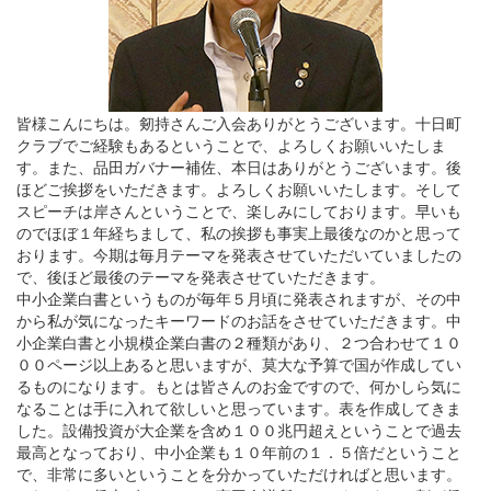
皆様こんにちは。剱持さんご入会ありがとうございます。十日町
クラブでご経験もあるということで、よろしくお願いいたしま
す。また、品田ガバナー補佐、本日はありがとうございます。後
ほどご挨拶をいただきます。よろしくお願いいたします。そして
スピーチは岸さんということで、楽しみにしております。早いも
のでほぼ１年経ちまして、私の挨拶も事実上最後なのかと思って
おります。今期は毎月テーマを発表させていただいていましたの
で、後ほど最後のテーマを発表させていただきます。
中小企業白書というものが毎年５月頃に発表されますが、その中
から私が気になったキーワードのお話をさせていただきます。中
小企業白書と小規模企業白書の２種類があり、２つ合わせて１０
００ページ以上あると思いますが、莫大な予算で国が作成してい
るものになります。もとは皆さんのお金ですので、何かしら気に
なることは手に入れて欲しいと思っています。表を作成してきま
した。設備投資が大企業を含め１００兆円超えということで過去
最高となっており、中小企業も１０年前の１．５倍だということ
で、非常に多いということを分かっていただければと思います。