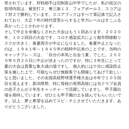
管されています。対戦相手は旧制富山中学でしたが、私の祖父の
投球内容は、被安打２、奪三振１３、フォアボール２、スコアは
７対２で勝利しています。スコアブックはすべて筆記体で記入さ
れており、大正７年の時代背景からすると学力レベルはすこぶる
高かったことがわかります。
そして中止を余儀なくされた大会はもう１回あります。２０２０
年、１０２回目の大会です。コロナ感染拡大により都市間移動リ
スクが大きく、春夏両方が中止になりました。春夏中止となった
のは、１９４１年～１９４５年の戦時中以来のことです。当時の
キャッチフレ－ズは、「自分の本気と出会う夏」でした。２０２
０年５月２０日に中止が決まったのですが、特に３年生にとって
夏の大会は貴重な集大成の場ですし、個人的には十分に感染防止
策を施した上で、可能ならぜひ無観客でも開催してあげて欲しい
なと思いました。その全国高校野球選手権大会は今年で１０５回
目を迎えます。新潟県勢、特に母校の長岡高校には当クラブ会員
の息子さんが２年生キャッチャ－で活躍していますし、甲子園出
場を期待しています。ぜひとも甲子園の土を踏んでもらいたいで
す。以上、夢と希望を込めてスピ－チとさせていただきます。あ
りがとうございました。