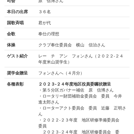
司会
原 信博さん
本日の出席
３６名
国歌斉唱
君が代
会歌
奉仕の理想
体操
クラブ奉仕委員会 横山 信治さん
ゲスト紹介
レー チ アン フォンさん（２０２２-２４
年度米山奨学生）
奨学金贈呈
フォンさんへ（４月分）
各種表彰
２０２３-２４年度地区役員委嘱状贈呈
・第５分区ガバナー補佐 原 信博さん
・ロータリー財団補助金委員会 委員 今井
進太郎さん
・ローターアクト委員会 委員 近藤 正明さ
ん
・２０２２-２３年度 地区研修準備委員会
委員
２０２３-２４年度 地区研修委員会 委