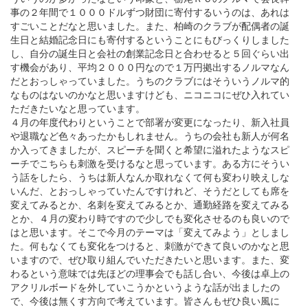
事の２年間で１０００ドルずつ財団に寄付するいうのは、あれは
すごいことだなと思いました。また、柏崎のクラブが配偶者の誕
生日と結婚記念日にも寄付するということにもびっくりしました
し、自分の誕生日と会社の創業記念日と合わせると５回ぐらい出
す機会があり、平均２０００円なので１万円拠出するノルマなん
だとおっしゃっていました。うちのクラブにはそういうノルマ的
なものはないのかなと思いますけども、ニコニコにぜひ入れてい
ただきたいなと思っています。
４月の年度代わりということで部署が変更になったり、新入社員
や退職など色々あったかもしれません。うちの会社も新人が何名
か入ってきましたが、スピーチを聞くと希望に溢れたようなスピ
ーチでこちらも刺激を受けるなと思っています。ある方にそうい
う話をしたら、うちは新人なんか取れなくて何も変わり映えしな
いんだ、とおっしゃっていたんですけれど、そうだとしても席を
変えてみるとか、名刺を変えてみるとか、通勤経路を変えてみる
とか、４月の変わり時ですので少しでも変化させるのも良いので
はと思います。そこで今月のテーマは「変えてみよう」としまし
た。何もなくても変化をつけると、刺激ができて良いのかなと思
いますので、ぜひ取り組んでいただきたいと思います。また、変
わるという意味では先ほどの理事会でも話し合い、今後は卓上の
アクリルボードを外していこうかというような話が出ましたの
で、今後は無くす方向で考えています。皆さんもぜひ良い風に