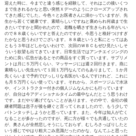
迎えた時に、今までと違う感じを経験して、それはこの後いくつ
まで生きれるかなと思い突然Ｘデーのようにクローズアップされ
てきた感じでした。今色々とお医者さんに掛かっていますが、先
生から若くて健康です、素晴らしいですねと褒められ何歳まで生
きたいですかと聞かれたので、老醜を晒さず生きられる年がいい
ので８８歳くらいですと答えたのですが、今思うと格好つけすぎ
たかなと思うわけでございます。８８歳というと私にとってはあ
ともう３年ほどしかないわけで、次回のＷＢＣもぜひ見たいしそ
ういう欲望も出てきています。日常生活ではアンチエイジングの
ために良い広告があるとその商品をすぐ買っています。サプリメ
ントは月に５万円くらい、マッサージには週２回行きます。燕に
素晴らしい先生がいて１回１万円なんてのもありまして、１か月
先くらいまで予約でびっしりな名医がいるんですけれど、これに
も月５万円くらい使っています。それから、スポーツジムで水泳
や、インストラクター付きの個人ジムなんかにも行っています
が、自分は今アディショナルタイムの最中なんだとこう思うわけ
です。まだやり遂げてないことがあります。その中で、会社の後
継者問題は息子が後を継ぐと言ってくれましたので、もう少しで
バトンタッチしようかと思っています。また、今年は知人が亡く
なることが多かったのですが、死に方が様々でも共通していたの
が、奥さんが全然悲しそうにしておらず、むしろさっぱりしたと
いう感じでやはり粗大ごみ意識だったのかな、なんてふと思った