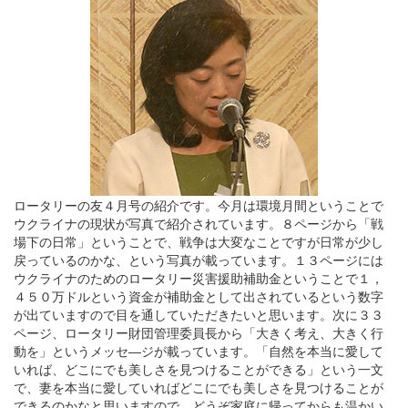
ロータリーの友４月号の紹介です。今月は環境月間ということで
ウクライナの現状が写真で紹介されています。８ページから「戦
場下の日常」ということで、戦争は大変なことですが日常が少し
戻っているのかな、という写真が載っています。１３ページには
ウクライナのためのロータリー災害援助補助金ということで１，
４５０万ドルという資金が補助金として出されているという数字
が出ていますので目を通していただきたいと思います。次に３３
ページ、ロータリー財団管理委員長から「大きく考え、大きく行
動を」というメッセ―ジが載っています。「自然を本当に愛して
いれば、どこにでも美しさを見つけることができる」という一文
で、妻を本当に愛していればどこにでも美しさを見つけることが
できるのかなと思いますので、どうぞ家庭に帰ってからも温かい