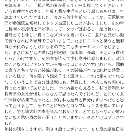
を読みました。「私と私の妻が死んでから出版してください」と
いう条件付きの本で、年齢も我が生涯もという感じもありまして
読ませていただきました。今から何十年前でしょうか、石原慎太
郎が参議院立候補してトップ当選したことがありました。あの年
に長岡へ石原慎太郎が来まして、タッパはあるし、足は長いし、
当時とても珍しい真っ白なズボンを履いていて、意外と顔が小顔
で言うなれば８頭身でございまして、たまにニコっと笑うと無邪
気な子供のような顔になるのでとてもチャーミングに感じまし
た。まさに私どもの世代は裕次郎、慎太郎、長嶋、王という世代
だったわけですが、その本を読んで少し意外に感じました。政治
のことなどはファンですから知ってはいるんですけれども、端的
に言うと色々な方と関係があり、その関係が本当に純粋に熱愛し
ている様で、何を隠そう婚外子まで設けて、それは産んでくれる
なっていうことで自分は父親にも、兄貴にも、本人にもお願いに
行ったと書いてありました。その内容から見ると、私は新潟県や
長野県の女性が怪しいななんて思ったんですけれど、とにかく女
性関係が活発であったと。実は私も意外と自分はすけべだなと思
っておりまして、そのことに密かなコンプレックスを抱いていま
した。でも慎太郎の本を読んだおかげで、とてもじゃないが敵わ
ないなと思い肩の荷が下りたと言いますか、それだけはプラスで
した。
年齢の話をしますが、満８４歳でございます。８０歳の誕生日を