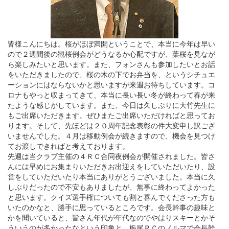
皆様こんにちは。桜がほぼ満開ということで、本当に今年は早い
ので２週間後の観桜例会がどうなるか心配ですが、葉桜を見なが
ら楽しみたいと思います。また、フォンさんも参加したいとお話
をいただきましたので、桜の木の下でお弁当を、というシチュエ
ーションにはならないかと思いますが来週お待ちしています。コ
ロナもやっと収まってきて、本当に長い長い冬が終わって春が来
たような感じがしています。また、今日は久しぶりに大竹先生に
もご出席いただきます。ぜひまたご出席いただければと思ってお
ります。そして、先ほどは２０周年記念表彰の件大変申し訳ござ
いませんでした。４月は移動例会が続きますので、機会を見つけ
てお渡しできればと考えております。
先週は当クラブ主催の４ＲＣ合同夜例会が開催されました。皆さ
んには早めにお集まりいただきお出迎えをしていただいたり、設
営をしていただいたり本当にありがとうございました。本当に久
しぶりだったので不安もありましたが、無事に終わってよかった
と思います。クイズ選手権についても割と喜んでくださった方も
いたのかなと、勝手に思っているところです。会長幹事の趣味と
かを聞いていると、皆さん年代が年代なのでやはりスキーとかそ
ういうのが多かったなという印象と、栃尾ＲＣのノルマで会長幹