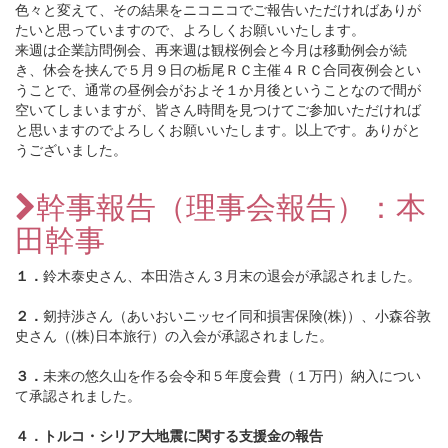
色々と変えて、その結果をニコニコでご報告いただければありが
たいと思っていますので、よろしくお願いいたします。
来週は企業訪問例会、再来週は観桜例会と今月は移動例会が続
き、休会を挟んで５月９日の栃尾ＲＣ主催４ＲＣ合同夜例会とい
うことで、通常の昼例会がおよそ１か月後ということなので間が
空いてしまいますが、皆さん時間を見つけてご参加いただければ
と思いますのでよろしくお願いいたします。以上です。ありがと
うございました。
幹事報告（理事会報告）：本
田幹事
１．
鈴木泰史さん、本田浩さん３月末の退会が承認されました。
２．
剱持渉さん（あいおいニッセイ同和損害保険(株)）、小森谷敦
史さん（(株)日本旅行）の入会が承認されました。
３．
未来の悠久山を作る会令和５年度会費（１万円）納入につい
て承認されました。
４．トルコ・シリア大地震に関する支援金の報告