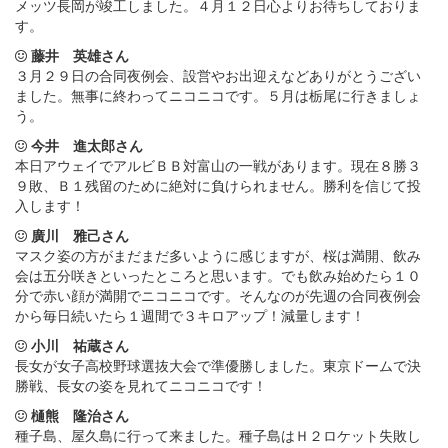
メッツ長岡が竣工しました。４月１２日心よりお待ちしておりま
す。
藤井 英雄さん
３月２９日の合同夜例会、設営やお出迎えなどありがとうござい
ました。無事に終わってニコニコです。５月は栃尾に行きましょ
う。
今井 進太郎さん
本日アウェイでアルビＢＢ対富山の一戦があります。現在８勝３
９敗、Ｂ１残留のために絶対に負けられません。勝利を信じて投
入します！
廣川 雅己さん
マスク姿の方がまだまだ多いように感じますが、桜は満開、飲み
会は五分咲きといったところと思います。でも飲み始めたら１０
分で赤い顔が満開でニコニコです。そんなのが先週の合同夜例会
から毎日続いたら１週間で３キロアップ！減量します！
小川 祐蔵さん
長女が女子高校野球選抜大会で準優勝しました。東京ドームで決
勝戦、長女の姿を見れてニコニコです！
樋熊 隆治さん
種子島、屋久島に行って来ました。種子島はＨ２ロケット失敗し