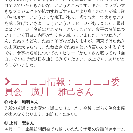
目で見ていただきたいな、というところです。また、クラブが大
きなプロジェクトで協力すればするほどより多くのことが成し遂
げられます、というような表現があり、皆で協力して大きなこと
を成し遂げていきましょうというメッセージがありました。最後
に２７ページ「名前はどこから」ということで、食事の名前につ
いてすごく面白い内容がたくさん載っていました。きつねうど
ん、たぬきうどん、たぬきそばなどありますが、関東ではたぬき
の由来は天ぷらなし、たねぬきでたぬきという言い方をするそう
です。食事の名前についてのエピソードがたくさん載っており面
白いですのでぜひ目を通してみてください。以上です。ありがと
うございました。
ニコニコ情報：ニコニコ委
員会 廣川 雅己さん
松本 和明さん
先般の卓話では大変お世話になりました。今後しばらく例会出席
が出来なくなります。お許しください。
上村 宏さん
４月１日、企業訪問例会でお越しいただく予定の介護付きホーム