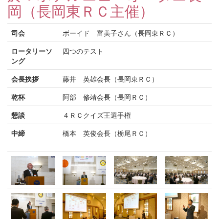
岡（長岡東ＲＣ主催）
司会
ボーイド 富美子さん（長岡東ＲＣ）
ロータリーソ
四つのテスト
ング
会長挨拶
藤井 英雄会長（長岡東ＲＣ）
乾杯
阿部 修靖会長（長岡ＲＣ）
懇談
４ＲＣクイズ王選手権
中締
橋本 英俊会長（栃尾ＲＣ）