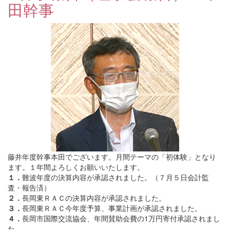
田幹事
藤井年度幹事本田でございます。月間テーマの「初体験」となり
ます。１年間よろしくお願いいたします。
１．
難波年度の決算内容が承認されました。（７月５日会計監
査・報告済）
２．
長岡東ＲＡＣの決算内容が承認されました。
３．
長岡東ＲＡＣ今年度予算、事業計画が承認されました。
４．
長岡市国際交流協会、年間賛助会費の1万円寄付承認されまし
た。