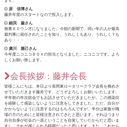
ます。
原 信博さん
藤井年度のスタートなので投入します。
細貝 巌さん
無事６０ウン才になりました。今朝の新聞で、同い年の人が最高
裁判事に就任されたことを知り、うれしくもあり、うれしく？も
あり・・・
廣川 雅己さん
今年度ニコニコＢＯＸの担当となりました。ニコニコです。よろ
しくお願い致します。
会長挨拶：藤井会長
皆様こんにちは。本日より長岡東ロータリークラブ会長を務めさ
せていただきます藤井です。どうぞよろしくお願いいたします。
半年前の年次総会でもお話させていただきましたが、この感染症
を経験して感染しないように注意をしてきました。ただ、自分が
かからないように注意するのはもちろんですが、半分は家族や職
場の方のためにと皆様注意されてきたと思います。それはつまり
自分自身が社会の一員ということを自覚していたからだと思いま
すし、それが感じられる時期だったと思います。また、これから