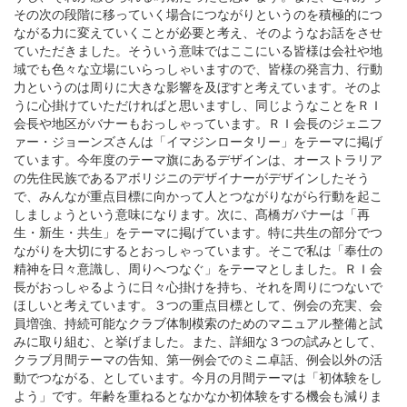
その次の段階に移っていく場合につながりというのを積極的につ
ながる力に変えていくことが必要と考え、そのようなお話をさせ
ていただきました。そういう意味ではここにいる皆様は会社や地
域でも色々な立場にいらっしゃいますので、皆様の発言力、行動
力というのは周りに大きな影響を及ぼすと考えています。そのよ
うに心掛けていただければと思いますし、同じようなことをＲＩ
会長や地区がバナーもおっしゃっています。ＲＩ会長のジェニフ
ァー・ジョーンズさんは「イマジンロータリー」をテーマに掲げ
ています。今年度のテーマ旗にあるデザインは、オーストラリア
の先住民族であるアボリジニのデザイナーがデザインしたそう
で、みんなが重点目標に向かって人とつながりながら行動を起こ
しましょうという意味になります。次に、髙橋ガバナーは「再
生・新生・共生」をテーマに掲げています。特に共生の部分でつ
ながりを大切にするとおっしゃっています。そこで私は「奉仕の
精神を日々意識し、周りへつなぐ」をテーマとしました。ＲＩ会
長がおっしゃるように日々心掛けを持ち、それを周りにつないで
ほしいと考えています。３つの重点目標として、例会の充実、会
員増強、持続可能なクラブ体制模索のためのマニュアル整備と試
みに取り組む、と挙げました。また、詳細な３つの試みとして、
クラブ月間テーマの告知、第一例会でのミニ卓話、例会以外の活
動でつながる、としています。今月の月間テーマは「初体験をし
よう」です。年齢を重ねるとなかなか初体験をする機会も減りま