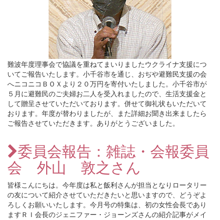
難波年度理事会で協議を重ねてまいりましたウクライナ支援につ
いてご報告いたします。小千谷市を通じ、おぢや避難民支援の会
へニコニコＢＯＸより２０万円を寄付いたしました。小千谷市が
５月に避難民のご夫婦お二人を受入れましたので、生活支援金と
して贈呈させていただいております。併せて御礼状もいただいて
おります。年度が替わりましたが、また詳細お聞き出来ましたら
ご報告させていただきます。ありがとうございました。
委員会報告：雑誌・会報委員
会 外山 敦之さん
皆様こんにちは。今年度は私と飯利さんが担当となりロータリー
の友について紹介させていただきたいと思いますので、どうぞよ
ろしくお願いいたします。今月号の特集は、初の女性会長であり
ますＲＩ会長のジェニファー・ジョーンズさんの紹介記事がメイ