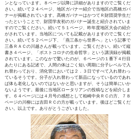
ンとなっています。８ページ以降に詳細がありますのでご覧くだ
さい。続いて２４ページ、地区ガバナー紹介で当地区の髙橋ガバ
ナーが掲載されています。髙橋ガバナーはかつてＲ財団奨学生だ
ったということで、財団学友初のガバナー誕生と紹介されていま
すのでご覧ください。続いて５１ページ、昨年度地区大会の紹介
がされています。当地区についても記載がありますのでご覧くだ
さい。続いて５２ページ下、「燕三条から世界へ」という記事で
三条ＲＡＣの川越さんが載っています。ご覧ください。続いて縦
書き４ページ、「ポストコロナの生命哲学」という講演録が掲載
されています。このなかで驚いたのが、６ページの１番下４行目
あたりにある記述で、人間の体はごく短い周期に分子レベルで入
れ替わっており、消化管においては２．３日ですべて入れ替わっ
ているそうです。分子が入れ替わって新品になっているのであれ
ば体も老化しないのではないかと思いますが、そうは簡単にいか
ないようです。最後に当地区ロータリアンの投稿などを紹介しま
す。６４ページには４月号の感想として柏崎中央ＲＣの方、７８
ページの川柳には吉田ＲＣの方が載っています。後ほどご覧くだ
さい。以上です。ありがとうございました。