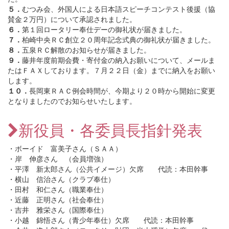
５．
むつみ会、外国人による日本語スピーチコンテスト後援（協
賛金２万円）について承認されました。
６．
第１回ロータリー奉仕デーの御礼状が届きました。
７．
柏崎中央ＲＣ創立２０周年記念式典の御礼状が届きました。
８．
五泉ＲＣ解散のお知らせが届きました。
９．
藤井年度前期会費・寄付金の納入お願いについて、メールま
たはＦＡＸしております。７月２２日（金）までに納入をお願い
します。
１０．
長岡東ＲＡＣ例会時間が、今期より２０時から開始に変更
となりましたのでお知らせいたします。
新役員・各委員長指針発表
・ボーイド 富美子さん（ＳＡＡ）
・岸 伸彦さん （会員増強）
・平澤 新太郎さん（公共イメージ）欠席 代読：本田幹事
・横山 信治さん（クラブ奉仕）
・田村 和仁さん（職業奉仕）
・近藤 正明さん（社会奉仕）
・吉井 雅栄さん（国際奉仕）
・小越 錦悟さん（青少年奉仕）欠席 代読：本田幹事