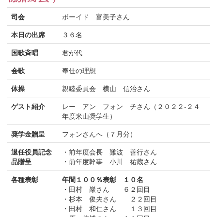
司会
ボーイド 富美子さん
本日の出席
３６名
国歌斉唱
君が代
会歌
奉仕の理想
体操
親睦委員会 横山 信治さん
ゲスト紹介
レー アン フォン チさん（２０２２-２４
年度米山奨学生）
奨学金贈呈
フォンさんへ（７月分）
退任役員記念
・前年度会長 難波 善行さん
品贈呈
・前年度幹事 小川 祐蔵さん
各種表彰
年間１００％表彰 １０名
・田村 巖さん ６２回目
・杉本 俊夫さん ２２回目
・田村 和仁さん １３回目