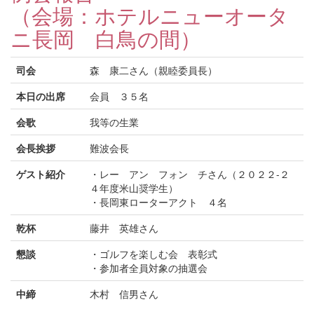
（会場：ホテルニューオータ
ニ長岡 白鳥の間）
司会
森 康二さん（親睦委員長）
本日の出席
会員 ３５名
会歌
我等の生業
会長挨拶
難波会長
ゲスト紹介
・レー アン フォン チさん（２０２２-２
４年度米山奨学生）
・長岡東ローターアクト ４名
乾杯
藤井 英雄さん
懇談
・ゴルフを楽しむ会 表彰式
・参加者全員対象の抽選会
中締
木村 信男さん