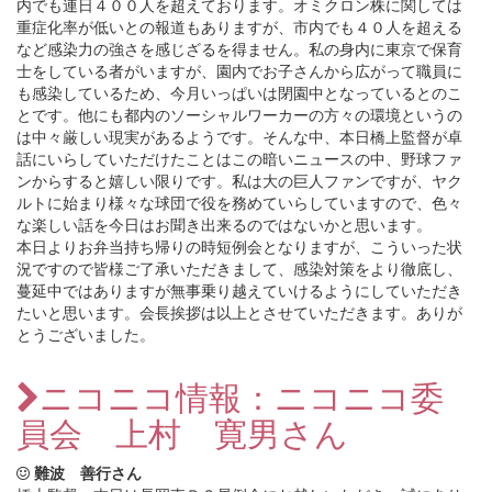
内でも連日４００人を超えております。オミクロン株に関しては
重症化率が低いとの報道もありますが、市内でも４０人を超える
など感染力の強さを感じざるを得ません。私の身内に東京で保育
士をしている者がいますが、園内でお子さんから広がって職員に
も感染しているため、今月いっぱいは閉園中となっているとのこ
とです。他にも都内のソーシャルワーカーの方々の環境というの
は中々厳しい現実があるようです。そんな中、本日橋上監督が卓
話にいらしていただけたことはこの暗いニュースの中、野球ファ
ンからすると嬉しい限りです。私は大の巨人ファンですが、ヤク
ルトに始まり様々な球団で役を務めていらしていますので、色々
な楽しい話を今日はお聞き出来るのではないかと思います。
本日よりお弁当持ち帰りの時短例会となりますが、こういった状
況ですので皆様ご了承いただきまして、感染対策をより徹底し、
蔓延中ではありますが無事乗り越えていけるようにしていただき
たいと思います。会長挨拶は以上とさせていただきます。ありが
とうございました。
ニコニコ情報：ニコニコ委
員会 上村 寛男さん
難波 善行さん