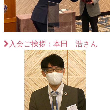
入会ご挨拶：本田 浩さん