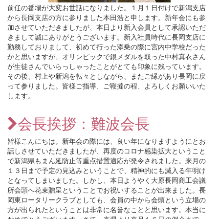
前任の番場が大変お世話になりました。１月１日付けで新潟支店
から長岡支店の方に参りました本田浩と申します。新年会にも参
加させていただきましたが、本日より新入会員として承認いただ
きまして誠にありがとうございます。新入社員時代に長岡支店に
勤務しておりまして、初めて行った添乗の際に宮内中学校だった
かと思いますが、オリンピックで銀メダルを取った中村真衣さん
が生徒さんでいらっしゃったことがとても印象に残っています。
その後、村上や新潟を転々としながら、またご縁があり長岡に戻
って参りました。皆様ご指導、ご鞭撻の程、よろしくお願いいた
します。
会長挨拶：難波会長
皆様こんにちは。新年会の際には、良い年になりますようにとお
話しさせていただきましたが、再度のコロナ感染拡大ということ
で新潟県もまん延防止等重点措置適応が発令されました。来月の
１３日まで予定の見込みということで、精神的にも滅入る年明け
となってしまいました。しかし、本日ようやく大原長岡商工会議
所会頭へ花束贈呈ということでお祝いすることが出来ました。長
岡東ロータリークラブとしても、会員の中から会頭という立場の
方が出られたということは非常に名誉なことと思います。本当に