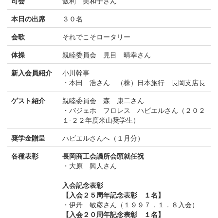
司会
飯利 美和子さん
本日の出席
３０名
会歌
それでこそロータリー
体操
親睦委員会 見目 晴幸さん
新入会員紹介
小川幹事
・本田 浩さん （株）日本旅行 長岡支店長
ゲスト紹介
親睦委員会 森 康二さん
・バジェホ フロレス ハビエルさん（２０２
１-２２年度米山奨学生）
奨学金贈呈
ハビエルさんへ（１月分）
各種表彰
長岡商工会議所会頭就任祝
・大原 興人さん
入会記念表彰
【入会２５周年記念表彰 １名】
・伊丹 敏彦さん（１９９７．１．８入会）
【入会２０周年記念表彰 １名】