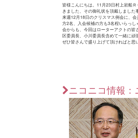
皆様こんにちは。11月23日村上岩船
きました、その御礼状を頂戴しました
来週12月18日のクリスマス例会に、
方2名、入会候補の方も3名程いらっ
会からも、今回はローターアクトの皆
区委員長、小川委員長含めて一緒に頑
ぜひ皆さんで盛り上げて頂ければと思
ニコニコ情報：