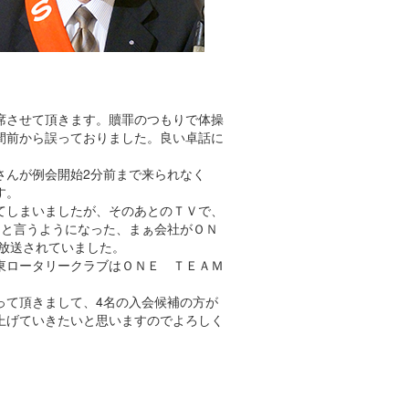
席させて頂きます。贖罪のつもりで体操
間前から誤っておりました。良い卓話に
さんが例会開始2分前まで来られなく
す。
してしまいましたが、そのあとのＴＶで、
Ｍと言うようになった、まぁ会社がＯＮ
と放送されていました。
東ロータリークラブはＯＮＥ ＴＥＡＭ
って頂きまして、4名の入会候補の方が
上げていきたいと思いますのでよろしく