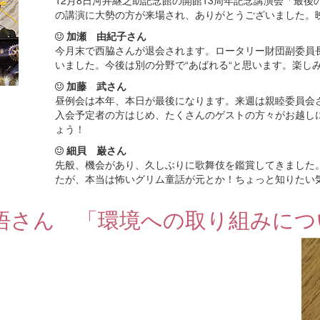
12月8日河井継之助記念館の開館13周年記念講演会「最後
の講演に大勢の方が来場され、ありがとうございました。
加瀬 由紀子さん
今月末で西脇さんが退会されます。ロータリー財団副委員
いました。今後は別の分野で“あばれる“と思います。楽し
加藤 武さん
昼例会は本年、本日が最後になります。来週は親睦委員会
入会予定者の方はじめ、たくさんのゲストの方々がお越し
ょう！
細貝 巌さん
先般、機会があり、久しぶりに歌舞伎を鑑賞してきました
たが、本当は怖いグリム童話が元とか！ちょっと知りたい
悟さん 「環境への取り組みにつ