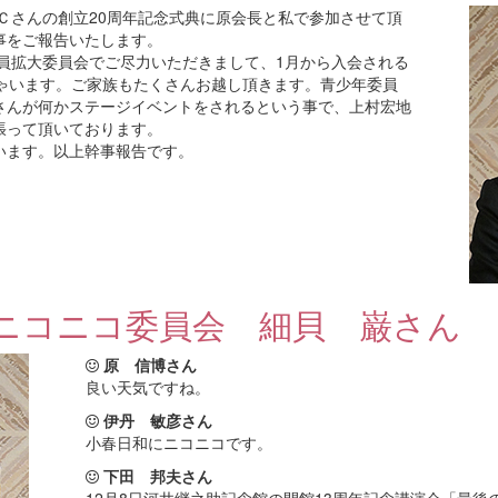
ＲＣさんの創立20周年記念式典に原会長と私で参加させて頂
事をご報告いたします。
会員拡大委員会でご尽力いただきまして、1月から入会される
しゃいます。ご家族もたくさんお越し頂きます。青少年委員
さんが何かステージイベントをされるという事で、上村宏地
張って頂いております。
います。以上幹事報告です。
ニコニコ委員会 細貝 巌さん
原 信博さん
良い天気ですね。
伊丹 敏彦さん
小春日和にニコニコです。
下田 邦夫さん