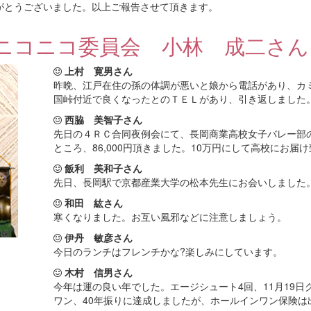
がとうございました。以上ご報告させて頂きます。
ニコニコ委員会 小林 成二さん
上村 寛男さん
昨晩、江戸在住の孫の体調が悪いと娘から電話があり、カ
国峠付近で良くなったとのＴＥＬがあり、引き返しました
西脇 美智子さん
先日の４ＲＣ合同夜例会にて、長岡商業高校女子バレー部
ところ、86,000円頂きました。10万円にして高校にお
飯利 美和子さん
先日、長岡駅で京都産業大学の松本先生にお会いしました
和田 紘さん
寒くなりました。お互い風邪などに注意しましょう。
伊丹 敏彦さん
今日のランチはフレンチかな?楽しみにしています。
木村 信男さん
今年は運の良い年でした。エージシュート4回、11月19日
ワン、40年振りに達成しましたが、ホールインワン保険は