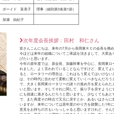
ボーイド 富美子
理事（細則第3条第1節）
加瀬 由紀子
次年度会長挨拶：田村 和仁さん
皆さんこんにちは。来年の7月から長岡東ＲＣの会長を務
今ほどは来年の組織についてご承認を頂きまして、大変あ
げたいと思います。
今年の原年度では、原会長、加藤幹事を中心に、長岡東ロ
れました。よく言われていることなんですけど、変えてよ
ると、ロータリーの理念は、これはもう変えてはいけない
は、その時代に合わせて柔軟に変えていくべきなんだろう
で、大きく長岡東ロータリーの諸々の進め方を変えられた
いと思います。そしてそれに関して、振り子を戻すように
にも拙速に過ぎるんだろうと思いますし、少なくてもあと1
で、また再度その時点で又元に戻すとか、あるいはさらに
いますが、来年については原年度のやり方を踏襲した1年
意見をお持ちの方もいらっしゃると思いますけれど、そん