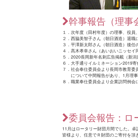
幹事報告（理事
１．次年度（田村年度）の理事、役員
２．西脇美智子さん（朝日酒造）退職に
３．平澤新太郎さん（朝日酒造）後任
４．髙木孝幸さん（あいおいニッセイ
５．2020長岡新年名刺広告掲載（新
６．大手通りイルミネーション2019
７．社会奉仕委員会より長岡市教育委
について中間報告があり、1月理事
８．職業奉仕委員会より企業訪問例会
委員会報告：ロ
11月はロータリー財団月間でした。
皆様より、任意でＲ財団のご寄付を頂き