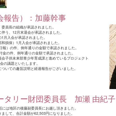
会報告）：加藤幹事
、委員長の組織が承認されました。
伴う、12月末退会が承認されました。
の1月入会が承認されました。
同和損保）1月入会が承認されました。
潟日報）の件、例年通りの金額で承認されました。
寄付金の件、例年通りの金額で承認されました。
員会子供未来部青少年育成課と進めているプロジェクト
会の議題といたします。
についての趣旨説明と経過報告がございました。
ータリー財団委員長 加瀬 由紀
卓話には地区の後藤副委員長にお越し頂きました。
まして、合計金額が62,503円になりました。