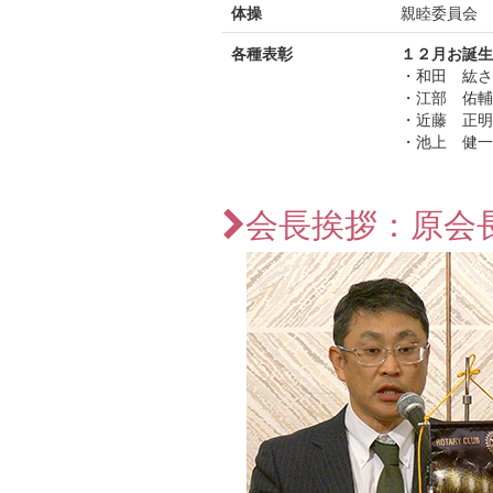
体操
親睦委員会 
各種表彰
１２月お誕生
・和田 紘さ
・江部 佑輔
・近藤 正明
・池上 健一
会長挨拶：原会