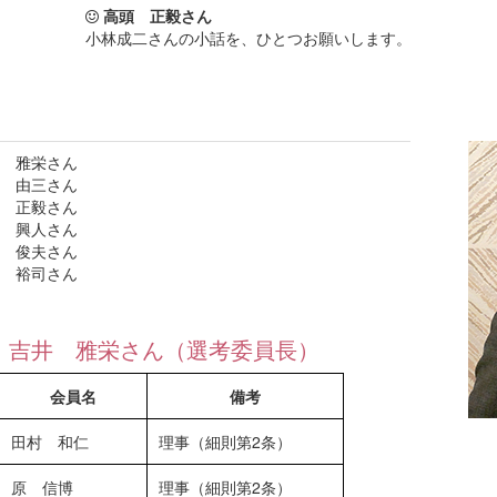
高頭 正毅さん
小林成二さんの小話を、ひとつお願いします。
 雅栄さん
 由三さん
正毅さん
興人さん
俊夫さん
裕司さん
：吉井 雅栄さん（選考委員長）
会員名
備考
田村 和仁
理事（細則第2条）
原 信博
理事（細則第2条）