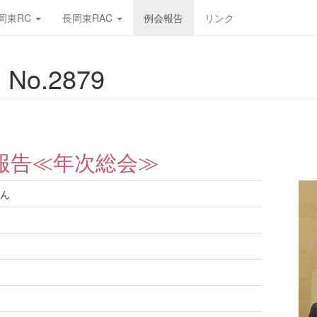
岡東RC
長岡東RAC
例会報告
リンク
No.2879
報告≪年次総会≫
ん