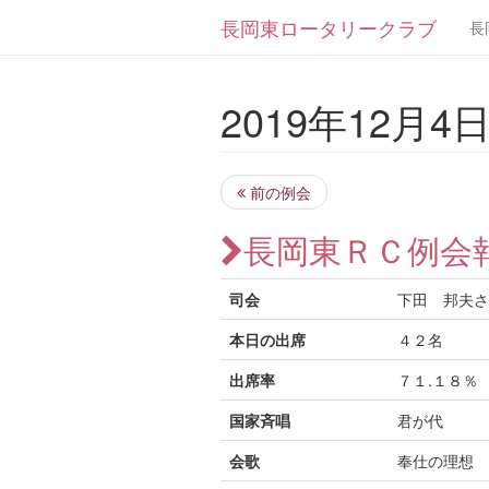
長岡東ロータリークラブ
長
2019年12月4日 
前の例会
長岡東ＲＣ例会
司会
下田 邦夫さ
本日の出席
４２名
出席率
７１.１８％
国家斉唱
君が代
会歌
奉仕の理想