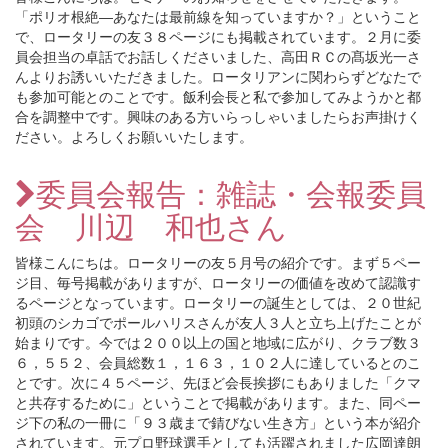
「ポリオ根絶―あなたは最前線を知っていますか？」ということ
で、ロータリーの友３８ページにも掲載されています。２月に委
員会担当の卓話でお話しくださいました、高田ＲＣの髙坂光一さ
んよりお誘いいただきました。ロータリアンに関わらずどなたで
も参加可能とのことです。飯利会長と私で参加してみようかと都
合を調整中です。興味のある方いらっしゃいましたらお声掛けく
ださい。よろしくお願いいたします。
委員会報告：雑誌・会報委員
会 川辺 和也さん
皆様こんにちは。ロータリーの友５月号の紹介です。まず５ペー
ジ目、毎号掲載がありますが、ロータリーの価値を改めて認識す
るページとなっています。ロータリーの誕生としては、２０世紀
初頭のシカゴでポールハリスさんが友人３人と立ち上げたことが
始まりです。今では２００以上の国と地域に広がり、クラブ数３
６，５５２、会員総数１，１６３，１０２人に達しているとのこ
とです。次に４５ページ、先ほど会長挨拶にもありました「クマ
と共存するために」ということで掲載があります。また、同ペー
ジ下の私の一冊に「９３歳まで錆びない生き方」という本が紹介
されています。元プロ野球選手としても活躍されました広岡達朗