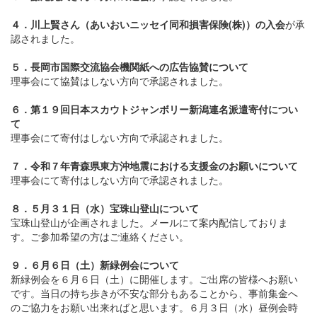
４．川上賢さん（あいおいニッセイ同和損害保険(株)）の入会
が承
認されました。
５．長岡市国際交流協会機関紙への広告協賛について
理事会にて協賛はしない方向で承認されました。
６．第１９回日本スカウトジャンボリー新潟連名派遣寄付につい
て
理事会にて寄付はしない方向で承認されました。
７．令和７年青森県東方沖地震における支援金のお願いについて
理事会にて寄付はしない方向で承認されました。
８．５月３１日（水）宝珠山登山について
宝珠山登山が企画されました。メールにて案内配信しておりま
す。ご参加希望の方はご連絡ください。
９．６月６日（土）新緑例会について
新緑例会を６月６日（土）に開催します。ご出席の皆様へお願い
です。当日の持ち歩きが不安な部分もあることから、事前集金へ
のご協力をお願い出来ればと思います。６月３日（水）昼例会時