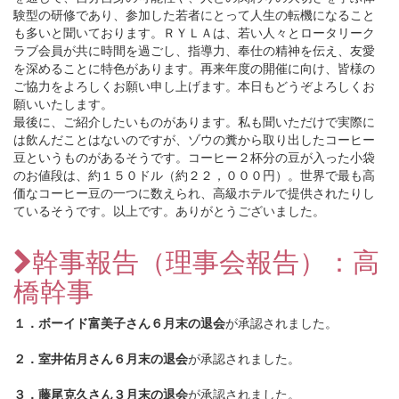
験型の研修であり、参加した若者にとって人生の転機になること
も多いと聞いております。ＲＹＬＡは、若い人々とロータリーク
ラブ会員が共に時間を過ごし、指導力、奉仕の精神を伝え、友愛
を深めることに特色があります。再来年度の開催に向け、皆様の
ご協力をよろしくお願い申し上げます。本日もどうぞよろしくお
願いいたします。
最後に、ご紹介したいものがあります。私も聞いただけで実際に
は飲んだことはないのですが、ゾウの糞から取り出したコーヒー
豆というものがあるそうです。コーヒー２杯分の豆が入った小袋
のお値段は、約１５０ドル（約２２，０００円）。世界で最も高
価なコーヒー豆の一つに数えられ、高級ホテルで提供されたりし
ているそうです。以上です。ありがとうございました。
幹事報告（理事会報告）：高
橋幹事
１．ボーイド富美子さん６月末の退会
が承認されました。
２．室井佑月さん６月末の退会
が承認されました。
３．藤尾克久さん３月末の退会
が承認されました。