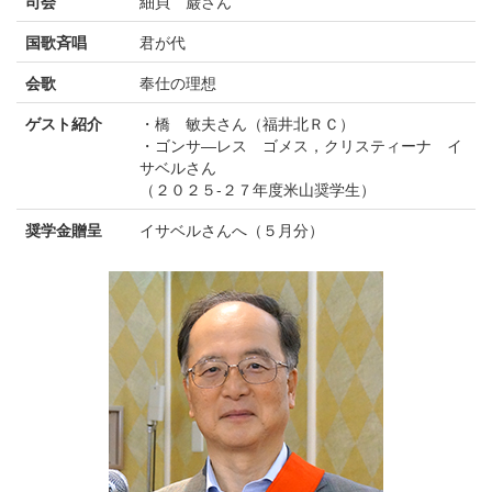
司会
細貝 巌さん
国歌斉唱
君が代
会歌
奉仕の理想
ゲスト紹介
・橋 敏夫さん（福井北ＲＣ）
・ゴンサ―レス ゴメス，クリスティーナ イ
サベルさん
（２０２５-２７年度米山奨学生）
奨学金贈呈
イサベルさんへ（５月分）