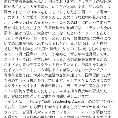
通じて交流を深められたと伺っております。クラブ同士の親睦が
広がることは、大変素晴らしいことだと思います。私も先週、長
岡カントリーでゴルフをしてまいりましたが、西コース２番ホー
ルのグリーン付近で、ニホンカモシカのような動物を見かけまし
た。カモシカはそのままショートコースのほうに向かって走って
姿が消えました。また、先週日曜日の柏崎では、マラソン大会の
最中に熊が出現し、大会が中止になったというニュースもありま
した。今月号の「ロータリーの友」にも、野生動物との共存につ
いての記事が掲載されておりましたが、まさに今は、人と自然、
そして野生動物との“共存の時代”に入っているのかもしれません。
さて、５月は国際ロータリーが定める「青少年奉仕月間」です。
ロータリーでは、次世代を担う若者たちの成長を支援するため、
さまざまな青少年プログラムを行っています。中高生を対象とし
たインターアクト、１８歳以上３０歳位までをローターアクト、
青少年交換では、海外での生活や交流を通じて、国際理解と友情
を深めてもらう機会を設けています。そしてＲＹＬＡの４つのプ
ログラムがあります。再来年度には、当クラブが主管となりＲＹ
ＬＡの実施を予定しております。未来を担う青少年の育成のた
め、皆様のお力添えとご協力をお願い申し上げます。
ライラとは、「Rotary Youth Leadership Awards」の頭文字を取っ
ており、高校生から若手社会人を対象としたリーダー育成プログ
ラムです。合宿形式やディスカッション、チームワーク研修など
を通じて、自分自身の可能性や、人との関わりの大切さを学ぶ体