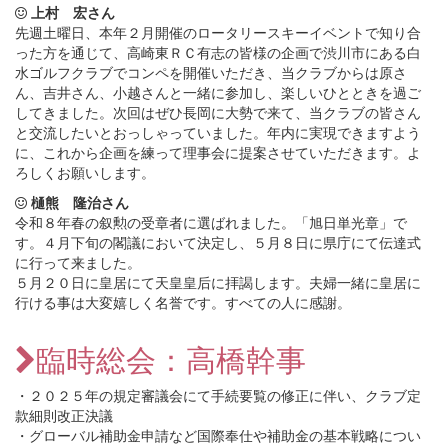
上村 宏さん
先週土曜日、本年２月開催のロータリースキーイベントで知り合
った方を通じて、高崎東ＲＣ有志の皆様の企画で渋川市にある白
水ゴルフクラブでコンペを開催いただき、当クラブからは原さ
ん、吉井さん、小越さんと一緒に参加し、楽しいひとときを過ご
してきました。次回はぜひ長岡に大勢で来て、当クラブの皆さん
と交流したいとおっしゃっていました。年内に実現できますよう
に、これから企画を練って理事会に提案させていただきます。よ
ろしくお願いします。
樋熊 隆治さん
令和８年春の叙勲の受章者に選ばれました。「旭日単光章」で
す。４月下旬の閣議において決定し、５月８日に県庁にて伝達式
に行って来ました。
５月２０日に皇居にて天皇皇后に拝謁します。夫婦一緒に皇居に
行ける事は大変嬉しく名誉です。すべての人に感謝。
臨時総会：高橋幹事
・２０２５年の規定審議会にて手続要覧の修正に伴い、クラブ定
款細則改正決議
・グローバル補助金申請など国際奉仕や補助金の基本戦略につい