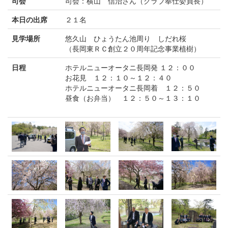
司会
司会：横山 信治さん（クラブ奉仕委員長）
本日の出席
２１名
見学場所
悠久山 ひょうたん池周り しだれ桜
（長岡東ＲＣ創立２０周年記念事業植樹）
日程
ホテルニューオータニ長岡発 １２：００
お花見 １２：１０～１２：４０
ホテルニューオータニ長岡着 １２：５０
昼食（お弁当） １２：５０～１３：１０