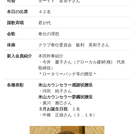
司会
ボーイド 富美子さん
本日の出席
４２名
国歌斉唱
君が代
会歌
奉仕の理想
体操
クラブ奉仕委員会 飯利 美和子さん
新入会員紹介
本田幹事紹介
・今井 慶子さん（グローカル建材(株) 代表
取締役）
＊ロータリーバッチ等の贈呈＊
各種表彰
米山カウンセラー感謝状贈呈
・河田 純子さん
米山カウンセラー委嘱状贈呈
・廣川 雅己さん
３月お誕生日祝
１名
・中條 正雄さん（３．１８）