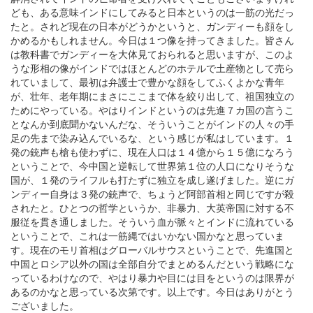
ども、ある意味インドにしてみると日本というのは一筋の光だっ
たと。されど現在の日本がどうかというと、ガンディーも顔をし
かめるかもしれません。今日は１つ像を持ってきました。皆さん
は教科書でガンディーを大体見ておられると思いますが、このよ
うな形相の像がインドではほとんどのホテルで土産物として売ら
れていまして、最初は弁護士で豊かな顔をしてふくよかな青年
が、壮年、老年期にまさにここまで体を絞り出して、祖国独立の
ためにやっている。やはりインドというのは先進７カ国の言うこ
となんか到底聞かないんだな、そういうことがインドの人々の手
足の先まで染み込んでいるな、という感じが私はしています。１
発の銃声も槍も使わずに、現在人口は１４億から１５億になろう
ということで、今中国と逆転して世界第１位の人口になりそうな
国が、１発のライフルも打たずに独立を成し遂げました。逆にガ
ンディー自身は３発の銃声で、ちょうど阿部首相と同じですが殺
されたと。ひとつの哲学というか、非暴力、大英帝国に対する不
服従を貫き通しました。そういう血が脈々とインドに流れている
ということで、これは一筋縄ではいかない国かなと思っていま
す。現在のモリ首相はグローバルサウスということで、先進国と
中国とロシア以外の国は全部自分でまとめるんだという戦略にな
っているわけなので、やはり暴力や目には目をというのは限界が
あるのかなと思っている次第です。以上です。今日はありがとう
ございました。