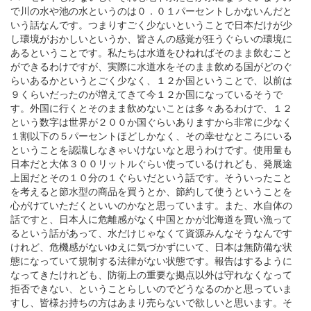
で川の水や池の水というのは０．０１パーセントしかないんだと
いう話なんです。つまりすごく少ないということで日本だけが少
し環境がおかしいというか、皆さんの感覚が狂うぐらいの環境に
あるということです。私たちは水道をひねればそのまま飲むこと
ができるわけですが、実際に水道水をそのまま飲める国がどのぐ
らいあるかというとごく少なく、１２か国ということで、以前は
９くらいだったのが増えてきて今１２か国になっているそうで
す。外国に行くとそのまま飲めないことは多々あるわけで、１２
という数字は世界が２００か国ぐらいありますから非常に少なく
１割以下の５パーセントほどしかなく、その幸せなところにいる
ということを認識しなきゃいけないなと思うわけです。使用量も
日本だと大体３００リットルぐらい使っているけれども、発展途
上国だとその１０分の１ぐらいだという話です。そういったこと
を考えると節水型の商品を買うとか、節約して使うということを
心がけていただくといいのかなと思っています。また、水自体の
話ですと、日本人に危離感がなく中国とかが北海道を買い漁って
るという話があって、水だけじゃなくて資源みんなそうなんです
けれど、危機感がないゆえに気づかずにいて、日本は無防備な状
態になっていて規制する法律がない状態です。報告はするように
なってきたけれども、防衛上の重要な拠点以外は守れなくなって
拒否できない、ということらしいのでどうなるのかと思っていま
すし、皆様お持ちの方はあまり売らないで欲しいと思います。そ