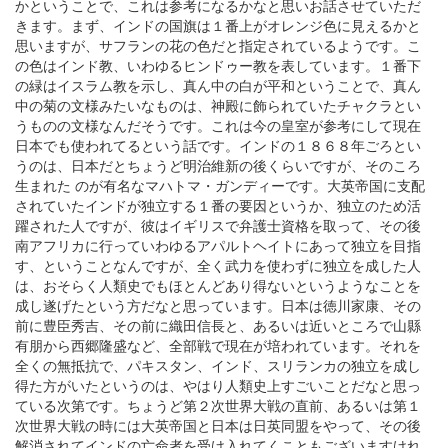
かということで、これは参考になるかなと思いお話させていただ
きます。まず、インドの国旗は１番上がオレンジ色に見えるかと
思いますが、サフランの花の色だと指定されているようです。こ
の色はインド教、いわゆるヒンドゥー教を表しています。１番下
の緑はイスラム教を示し、真ん中の白が平和ということで、真ん
中の菊の文様みたいなものは、神殿に飾られていたチャクラとい
うものの文様なんだそうです。これは今の皇室が参考にして現在
日本でも使われてるという話です。インドの１８６８年ごろとい
うのは、日本だとちょうど明治維新の後くらいですが、そのころ
生まれた のが有名なマハトマ・ガンディーです。大英帝国に支配
されていたインドが独立する１番の要因というか、独立のため活
躍された人ですが、彼はイギリスで弁護士資格を取って、その後
南アフリカに行っていわゆるアパルトヘイトにあって独立を目指
す、ということなんですが、全く武力を使わずに独立を成した人
は、おそらく人類史でもほとんどあり得ないというようなことを
成し遂げたという方だなと思っています。日本は徳川家康、その
前に豊臣秀吉、その前に織田信長と、あるいは近いところで山縣
有朋から西郷隆盛など、全部戦で現在が培われています。それを
全くの無抵抗で、パキスタン、インド、スリランカの独立を成し
得た方がいたというのは、やはり人類史上すごいことだなと思っ
ている次第です。ちょうど第２次世界大戦の直前、あるいは第１
次世界大戦の時には大英帝国と日本は日英同盟をやって、その後
解消されてインドの亡命者を受け入れてくこともございますけれ