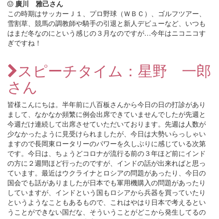
廣川 雅己さん
この時期はサッカーＪ１、プロ野球（ＷＢＣ）、ゴルフツアー、
雪割草、競馬の調教師や騎手の引退と新人デビューなど、いつも
はまだ冬なのにという感じの３月なのですが…今年はニコニコす
ぎですね！
スピーチタイム：星野 一郎
さん
皆様こんにちは。半年前に八百板さんから今日の日の打診があり
まして、なかなか頻繁に例会出席できていませんでしたが先週と
今週だけ連続して出席させていただいております。先週は人数が
少なかったように見受けられましたが、今日は大勢いらっしゃい
ますので長岡東ロータリーのパワーを久しぶりに感じている次第
です。今日は、ちょうどコロナが流行る前の３年ほど前にインド
の方に２週間ほど行ったのですが、インドの話が出来ればと思っ
ています。最近はウクライナとロシアの問題があったり、今日の
国会でも話がありましたが日本でも軍用機購入の問題があったり
していますが、インドという国もロシアから兵器を買っていたり
というようなこともあるもので、これはやはり日本で考えるとい
うことができない国だな、そういうことがどこから発生してるの