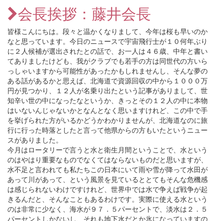
会長挨拶：藤井会長
皆様こんにちは。段々と温かくなりまして、今年は桜も早いのか
なと思っています。今日のニュースで宇宙飛行士が１０何年ぶり
に２人候補が選出されたとの話で、お一人は４６歳、中年と書い
てありましたけども、我がクラブでも若手の方は同世代の方いら
っしゃいますから可能性があったかもしれませんし、そんな夢の
ある話があるかと思えば、北海道で資源回収の中から１０００万
円が見つかり、１２人が名乗り出たという記事がありまして、世
知辛い世の中になったなというか、きっとその１２人の中に本物
はいないんじゃないかとなんとなく思いますけれど、この中で手
を挙げられた方がいるかどうかわかりませんが、北海道なのに旅
行に行った時落としたと言って他県からの方もいたというニュー
スがありました。
今月はロータリーで言うと水と衛生月間ということで、水という
のはやはり重要なものでなくてはならないものだと思いますが、
水不足と言われても私たちこの日本にいて雨や雪が降って水田が
あって川があって、という風景を見ているととてもそんな危機感
は感じられないわけですけれど、世界中では水で争えば戦争が起
きるんだと、そんなこともあるわけです。実際に使える水という
のは非常に少なく、海水が９７．５パーセントで、淡水は２．５
パーセントしかないし、それも地下水だとか氷になっていますの