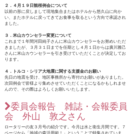
２．４月１９日観桜例会について
以前の形に戻しまして現地集合またはホテルから悠久山に向か
い、またホテルに戻ってきてお食事を取るという方向で承認され
ました。
３．米山カウンセラー変更について
これまで１年間河田純子さんに米山カウンセラーをお努めいただ
きましたが、３月３１日までを任期とし４月１日からは廣川雅己
さんに米山カウンセラーを引き受けていただくことが決定してお
ります。
４．トルコ・シリア大地震に関する支援金のお願い
先日の地震を受け、地区事務所から寄付のお願いがありました。
次回例会で皆様より集めさせていただくことになるかもしれませ
んので、その際はよろしくお願いいたします。
委員会報告 雑誌・会報委員
会 外山 敦之さん
ロータリーの友３月号の紹介です。今月は水と衛生月間です。７
ページから「地域の森活用術！」ということで特集されていま