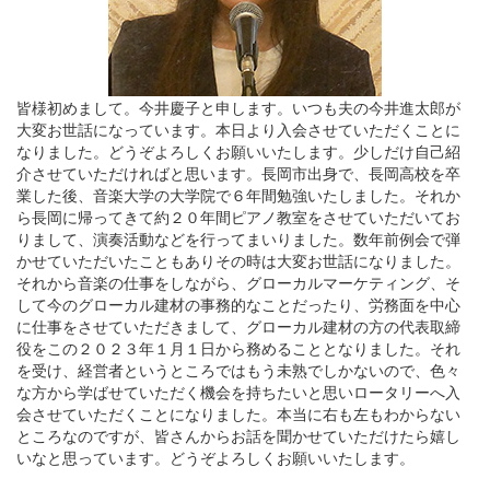
皆様初めまして。今井慶子と申します。いつも夫の今井進太郎が
大変お世話になっています。本日より入会させていただくことに
なりました。どうぞよろしくお願いいたします。少しだけ自己紹
介させていただければと思います。長岡市出身で、長岡高校を卒
業した後、音楽大学の大学院で６年間勉強いたしました。それか
ら長岡に帰ってきて約２０年間ピアノ教室をさせていただいてお
りまして、演奏活動などを行ってまいりました。数年前例会で弾
かせていただいたこともありその時は大変お世話になりました。
それから音楽の仕事をしながら、グローカルマーケティング、そ
して今のグローカル建材の事務的なことだったり、労務面を中心
に仕事をさせていただきまして、グローカル建材の方の代表取締
役をこの２０２３年１月１日から務めることとなりました。それ
を受け、経営者というところではもう未熟でしかないので、色々
な方から学ばせていただく機会を持ちたいと思いロータリーへ入
会させていただくことになりました。本当に右も左もわからない
ところなのですが、皆さんからお話を聞かせていただけたら嬉し
いなと思っています。どうぞよろしくお願いいたします。