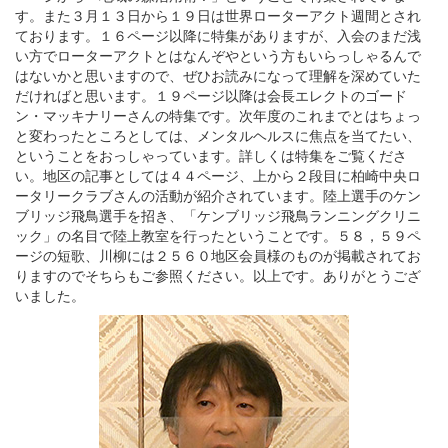
す。また３月１３日から１９日は世界ローターアクト週間とされ
ております。１６ページ以降に特集がありますが、入会のまだ浅
い方でローターアクトとはなんぞやという方もいらっしゃるんで
はないかと思いますので、ぜひお読みになって理解を深めていた
だければと思います。１９ページ以降は会長エレクトのゴード
ン・マッキナリーさんの特集です。次年度のこれまでとはちょっ
と変わったところとしては、メンタルヘルスに焦点を当てたい、
ということをおっしゃっています。詳しくは特集をご覧くださ
い。地区の記事としては４４ページ、上から２段目に柏崎中央ロ
ータリークラブさんの活動が紹介されています。陸上選手のケン
ブリッジ飛鳥選手を招き、「ケンブリッジ飛鳥ランニングクリニ
ック」の名目で陸上教室を行ったということです。５８，５９ペ
ージの短歌、川柳には２５６０地区会員様のものが掲載されてお
りますのでそちらもご参照ください。以上です。ありがとうござ
いました。