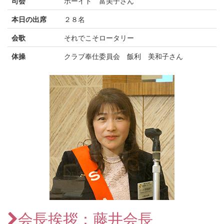
司会
ボーイド 富美子さん
本日の出席
２８名
会歌
それでこそロータリー
体操
クラブ奉仕委員会 飯利 美和子さん
会長挨拶：藤井会長