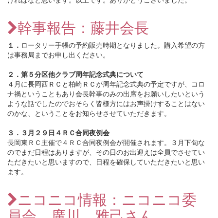
幹事報告：藤井会長
１．
ロータリー手帳の予約販売時期となりました。購入希望の方
は事務局までお申し出ください。
２．第５分区他クラブ周年記念式典について
４月に長岡西ＲＣと柏崎ＲＣが周年記念式典の予定ですが、コロ
ナ禍ということもあり会長幹事のみの出席をお願いしたいという
ような話でしたのでおそらく皆様方にはお声掛けすることはない
のかな、ということをお知らせさせていただきます。
３．３月２９日４ＲＣ合同夜例会
長岡東ＲＣ主催で４ＲＣ合同夜例会が開催されます。３月下旬な
のでまだ日程はありますが、その日のお出迎えは全員でさせてい
ただきたいと思いますので、日程を確保していただきたいと思い
ます。
ニコニコ情報：ニコニコ委
員会 廣川 雅己さん