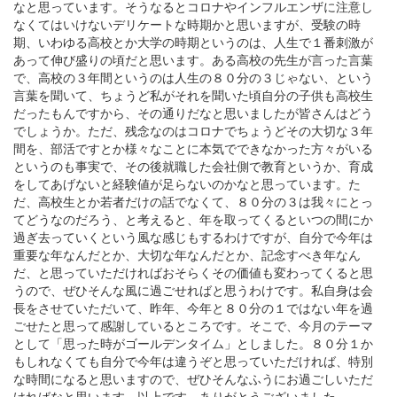
なと思っています。そうなるとコロナやインフルエンザに注意し
なくてはいけないデリケートな時期かと思いますが、受験の時
期、いわゆる高校とか大学の時期というのは、人生で１番刺激が
あって伸び盛りの頃だと思います。ある高校の先生が言った言葉
で、高校の３年間というのは人生の８０分の３じゃない、という
言葉を聞いて、ちょうど私がそれを聞いた頃自分の子供も高校生
だったもんですから、その通りだなと思いましたが皆さんはどう
でしょうか。ただ、残念なのはコロナでちょうどその大切な３年
間を、部活ですとか様々なことに本気でできなかった方々がいる
というのも事実で、その後就職した会社側で教育というか、育成
をしてあげないと経験値が足らないのかなと思っています。た
だ、高校生とか若者だけの話でなくて、８０分の３は我々にとっ
てどうなのだろう、と考えると、年を取ってくるといつの間にか
過ぎ去っていくという風な感じもするわけですが、自分で今年は
重要な年なんだとか、大切な年なんだとか、記念すべき年なん
だ、と思っていただければおそらくその価値も変わってくると思
うので、ぜひそんな風に過ごせればと思うわけです。私自身は会
長をさせていただいて、昨年、今年と８０分の１ではない年を過
ごせたと思って感謝しているところです。そこで、今月のテーマ
として「思った時がゴールデンタイム」としました。８０分１か
もしれなくても自分で今年は違うぞと思っていただければ、特別
な時間になると思いますので、ぜひそんなふうにお過ごしいただ
ければなと思います。以上です。ありがとうございました。