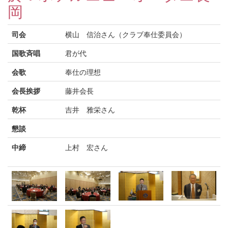
岡
司会
横山 信治さん（クラブ奉仕委員会）
国歌斉唱
君が代
会歌
奉仕の理想
会長挨拶
藤井会長
乾杯
吉井 雅栄さん
懇談
中締
上村 宏さん