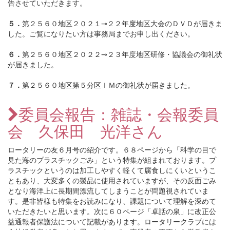
告させていただきます。
５．
第２５６０地区２０２１⊸２２年度地区大会のＤＶＤが届きま
した。ご覧になりたい方は事務局までお申し出ください。
６．
第２５６０地区２０２２⊸２３年度地区研修・協議会の御礼状
が届きました。
７．
第２５６０地区第５分区ＩＭの御礼状が届きました。
委員会報告：雑誌・会報委員
会 久保田 光洋さん
ロータリーの友６月号の紹介です。６８ページから「科学の目で
見た海のプラスチックごみ」という特集が組まれております。プ
ラスチックというのは加工しやすく軽くて腐食しにくいというこ
ともあり、大変多くの製品に使用されていますが、その反面ごみ
となり海洋上に長期間漂流してしまうことが問題視されていま
す。是非皆様も特集をお読みになり、課題について理解を深めて
いただきたいと思います。次に６０ページ「卓話の泉」に改正公
益通報者保護法について記載があります。ロータリークラブには