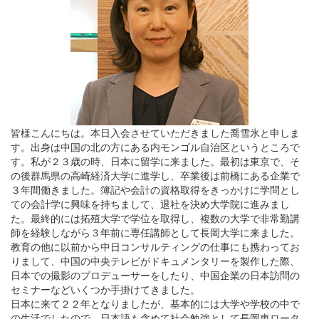
皆様こんにちは。本日入会させていただきました喬雪氷と申しま
す。出身は中国の北の方にある内モンゴル自治区というところで
す。私が２３歳の時、日本に留学に来ました。最初は東京で、そ
の後群馬県の高崎経済大学に進学し、卒業後は前橋にある企業で
３年間働きました。簿記や会計の資格取得をきっかけに学問とし
ての会計学に興味を持ちまして、退社を決め大学院に進みまし
た。最終的には拓殖大学で学位を取得し、複数の大学で非常勤講
師を経験しながら３年前に専任講師として長岡大学に来ました。
教育の他に以前から中日コンサルティングの仕事にも携わってお
りまして、中国の中央テレビがドキュメンタリーを製作した際、
日本での撮影のプロデューサーをしたり、中国企業の日本訪問の
セミナーなどいくつか手掛けてきました。
日本に来て２２年となりましたが、基本的には大学や学校の中で
の生活でしたので、日本語も含めて社会勉強として長岡東ロータ