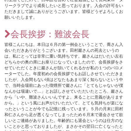
リークラブでより成長したいと思っております。入会の許可をい
ただきまして誠にありがとうございます。皆様どうぞよろしくお
願いいたします。
会長挨拶：難波会長
皆様こんにちは。本日は６月の第一例会ということで、喬さん入
会いただきありがとうございます。田村巖さんの死去というの
は、私にとっては非常に重い気持ちです。巖さんはだいたい左右
どちらかの奥の席にお座りになっていましたので、会長挨拶をさ
せていただくときに巖さんが頷いてくれるかが私の１つのバロメ
ーターでした。年度初めの会長挨拶でもお話しさせていただきま
したが、入会間もない頃はどなたもあまり深く知らないという中
で、当時会場前にあった喫煙所で巖さんに「とてもじゃないが僕
なんかは場違いで…」とお話しさせていただいたところ、巖さん
から「いや、難波さんいいんですよ。来ることに意義があります
から。」という風にお声がけいただいて、とても気持ちが楽にな
ったということが今でも記憶に残っています。５月の月末に田村
和仁さんから足が悪くなってしまったため６月末で退会させて欲
しいとご連絡がありました。年齢的にも退会というのは仕方のな
いことかと思っておりましたが、まさかその翌日に亡くなったと