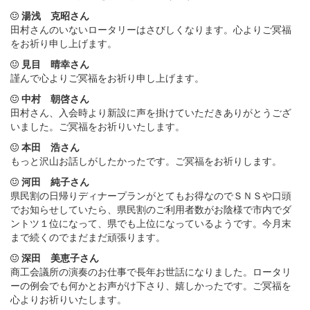
湯浅 克昭さん
田村さんのいないロータリーはさびしくなります。心よりご冥福
をお祈り申し上げます。
見目 晴幸さん
謹んで心よりご冥福をお祈り申し上げます。
中村 朝啓さん
田村さん、入会時より新設に声を掛けていただきありがとうござ
いました。ご冥福をお祈りいたします。
本田 浩さん
もっと沢山お話しがしたかったです。ご冥福をお祈りします。
河田 純子さん
県民割の日帰りディナープランがとてもお得なのでＳＮＳや口頭
でお知らせしていたら、県民割のご利用者数がお陰様で市内でダ
ントツ１位になって、県でも上位になっているようです。今月末
まで続くのでまだまだ頑張ります。
深田 美恵子さん
商工会議所の演奏のお仕事で長年お世話になりました。ロータリ
ーの例会でも何かとお声がけ下さり、嬉しかったです。ご冥福を
心よりお祈りいたします。