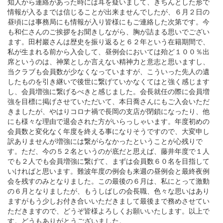
知人から連絡があった時には耳を疑いまして、きちんとした形で
情報が入るまでは信じることが出来ませんでしたが、６月２日の
昼頃には事務局にも情報が入り皆様にもご連絡した次第です。今
も和仁さんのご挨拶をお聞きしながら、胸が詰まる思いでござい
ます。田村巖さんは歴史を振り返ると６２年という在籍期間で、
私が生まれる前から入会して、昼例会においては殆ど１００％出
席というのは、神業としか言えない精神力と意志と思いますし、
当クラブも会員数が少なくなっていますが、こういった先人の遺
したものを引き継いで後世に繋げていかなくてはと強く感じます
し、会員増強に繋げるべきと感じました。会長就任の際に会員増
強を目標に掲げさせていただいて、本日喬さんにもご入会いただ
きましたが、やはりコロナ禍で長岡の支店が閉鎖になったり、他
にも様々な理由で退会された方がいらっしゃいます。年度初めの
会員数と変化なく年度を終える事になりそうですので、大変申し
訳ありませんが増強には繋がらなかったということが心残りで
す。ただ、今の５２名というのが底だと思えば、藤井年度で１人
でも２人でも会員増強に繋げて、まずは会員数６０名を目指して
いければと思います。難波年度の例会も来週の昼例会と最終夜例
会を残すのみとなりました。この最後の６月は、私にとって激動
の６月となりましたが、もうしばしの会長職、色々な思いはあり
ますがもう少しお付き合いいただきまして最後まで務めさせてい
ただきますので、どうぞ皆様よろしくお願いいたします。以上で
す。どうもありがとうございました。