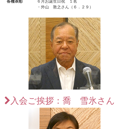
各種表彰
６月お誕生日祝 １名
・外山 敦之さん（６．２９）
入会ご挨拶：喬 雪氷さん