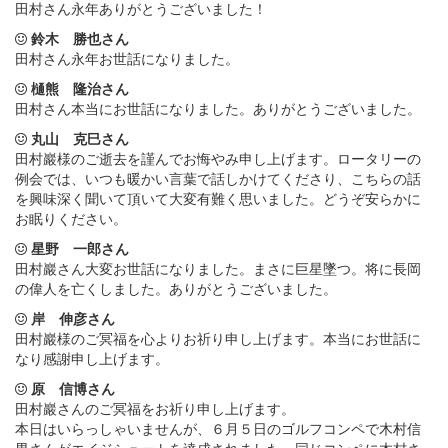
田村さん永年ありがとうございました！
鈴木 勝也さん
田村さん永年お世話になりました。
樋熊 隆治さん
田村さん本当にお世話になりました。ありがとうございました。
丸山 克巳さん
田村巖様のご逝去を謹んでお悔やみ申し上げます。ロータリーの
例会では、いつも暖かい言葉で話しかけてくださり、こちらの話
を興味深く聞いて頂いて大変有難く思いました。どうぞ安らかに
お眠りください。
星野 一郎さん
田村巖さん大変お世話になりました。まさに巨星墜つ。将に長岡
の偉人を亡くしました。ありがとうございました。
岸 伸彦さん
田村巖様のご冥福を心よりお祈り申し上げます。本当にお世話に
なり感謝申し上げます。
原 信博さん
田村巖さんのご冥福をお祈り申し上げます。
本日はいらっしゃいませんが、６月５日のゴルフコンペで木村信