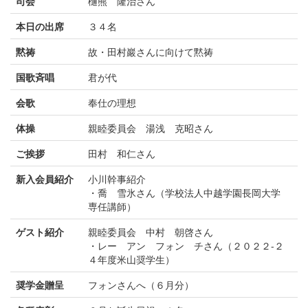
司会
樋熊 隆治さん
本日の出席
３４名
黙祷
故・田村巖さんに向けて黙祷
国歌斉唱
君が代
会歌
奉仕の理想
体操
親睦委員会 湯浅 克昭さん
ご挨拶
田村 和仁さん
新入会員紹介
小川幹事紹介
・喬 雪氷さん（学校法人中越学園長岡大学
専任講師）
ゲスト紹介
親睦委員会 中村 朝啓さん
・レー アン フォン チさん（２０２２-２
４年度米山奨学生）
奨学金贈呈
フォンさんへ（６月分）