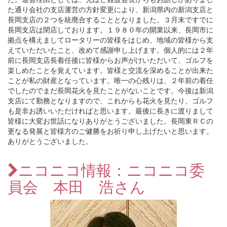
た通り会社の支店運営の方針変更により、新潟県内の新潟支店と
長岡支店の２つを統廃合することとなりました。３月末ですでに
長岡支店は閉店しております。１９８０年の開業以来、長岡市に
拠点を構えましてロータリーの皆様をはじめ、地域の皆様から支
えていただいたこと、改めて感謝申し上げます。個人的には２年
前に長岡支店長着任後に皆様からお声がけいただいて、ゴルフを
楽しめたことを覚えています。皆様と交流を深めることが出来た
ことが私の財産となっています。唯一の心残りは、２年前の着任
でしたのでまだ長岡花火を見たことがないことです。今後は新潟
支店にて勤務となりますので、これからも花火を見たり、ゴルフ
も是非お誘いいただければと思います。最後に長きに渡りまして
皆様に大変お世話になりありがとうございました。長岡東ＲＣの
更なる発展と皆様方のご健勝をお祈り申し上げたいと思います。
ありがとうございました。
ニコニコ情報：ニコニコ委
員会 本田 浩さん