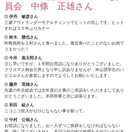
員会 中條 正雄さん
伊丹 敏彦さん
三菱アウトランダーモデルチェンジでヒットの兆しです。ヒット
すれば３０年ぶりカナー
鈴木 勝也さん
昨晩焼肉を上村さんと食べました。最近食べたことのないお肉で
うまかった！
今井 進太郎さん
少し早いですが、１年間お世話になりありがとうございました。
クリスマス例会欠席となり申し訳ありませんが、米山奨学生のハ
ビエルさんが参加しますのでよろしくお願いいたします。
藤井 英雄さん
先週の年次総会では次年度の人事のご承認をいただきましてあり
がとうございました。本田幹事と共に頑張ります。
和田 紘さん
ニコニコ投入がゼロにならない事を願って。
中村 公哉さん
お世話になりました。お一人ずつご挨拶をしなければならない
所、申し訳ございません。本日は会の中で挨拶をさせていただき