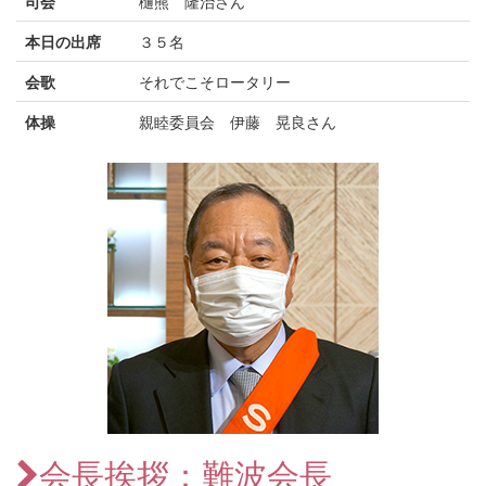
司会
樋熊 隆治さん
本日の出席
３５名
会歌
それでこそロータリー
体操
親睦委員会 伊藤 晃良さん
会長挨拶：難波会長