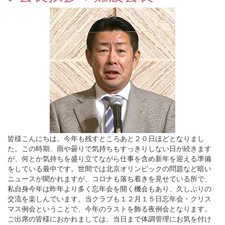
皆様こんにちは。今年も残すところあと２０日ほどとなりまし
た。この時期、雨や曇りで気持ちもすっきりしない日が続きます
が、何とか気持ちを盛り立てながら仕事を含め新年を迎える準備
をしている最中です。世間では北京オリンピックの問題など暗い
ニュースが聞かれますが、コロナも落ち着きを見せている所で、
私自身今年は昨年より多く忘年会を開く機会もあり、久しぶりの
交流を楽しんでいます。当クラブも１２月１５日忘年会・クリス
マス例会ということで、今年のラストを飾る夜例会となります。
ご出席の皆様におかれましては、当日まで体調管理にお気を付け