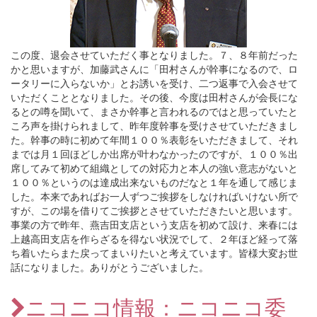
この度、退会させていただく事となりました。７、８年前だった
かと思いますが、加藤武さんに「田村さんが幹事になるので、ロ
ータリーに入らないか」とお誘いを受け、二つ返事で入会させて
いただくこととなりました。その後、今度は田村さんが会長にな
るとの噂を聞いて、まさか幹事と言われるのではと思っていたと
ころ声を掛けられまして、昨年度幹事を受けさせていただきまし
た。幹事の時に初めて年間１００％表彰をいただきまして、それ
までは月１回ほどしか出席が叶わなかったのですが、１００％出
席してみて初めて組織としての対応力と本人の強い意志がないと
１００％というのは達成出来ないものだなと１年を通して感じま
した。本来であればお一人ずつご挨拶をしなければいけない所で
すが、この場を借りてご挨拶とさせていただきたいと思います。
事業の方で昨年、燕吉田支店という支店を初めて設け、来春には
上越高田支店を作らざるを得ない状況でして、２年ほど経って落
ち着いたらまた戻ってまいりたいと考えています。皆様大変お世
話になりました。ありがとうございました。
ニコニコ情報：ニコニコ委