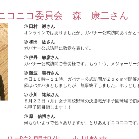
ニコニコ委員会 森 康二さん
田村 巖さん
オンラインではありましたが、ガバナー公式訪問ありがと
和田 紘さん
ガバナー公式訪問に敬意を表して。
伊丹 敏彦さん
ガバナー公式訪問ご苦労様です。もう１つ、メジャーリー
難波 善行さん
本日１０時～１１時、ガバナー公式訪問がＺｏｏｍで開催
催はバタバタとしましたが、無事終了しました。ホッとし
小川 祐蔵さん
８月２３日（月）女子高校野球の決勝戦が甲子園球場で初
ら甲子園目指します！！
原 信博さん
何もないようで色々ありますが、とりあえずニコニコです