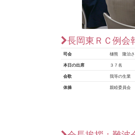
長岡東ＲＣ例会
司会
樋熊 隆治さ
本日の出席
３７名
会歌
我等の生業
体操
親睦委員会 
会長挨拶：難波