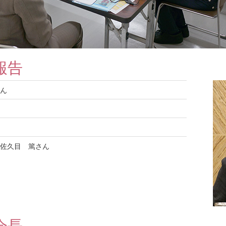
報告
ん
佐久目 篤さん
会長