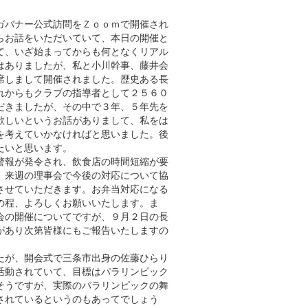
ガバナー公式訪問をＺｏｏｍで開催され
らお話をいただいていて、本日の開催と
て、いざ始まってからも何となくリアル
はありましたが、私と小川幹事、藤井会
席しまして開催されました。歴史ある長
れからもクラブの指導者として２５６０
だきましたが、その中で３年、５年先を
欲しいというお話がありまして、私をは
を考えていかなければと思いました。後
たいと思います。
警報が発令され、飲食店の時間短縮が要
、来週の理事会で今後の対応について協
させていただきます。お弁当対応になる
の程、よろしくお願いいたします。ま
会の開催についてですが、９月２日の長
があり次第皆様にもご報告いたしますの
たが、開会式で三条市出身の佐藤ひらり
活動されていて、目標はパラリンピック
そうですが、実際のパラリンピックの舞
されているというのもあってでしょう