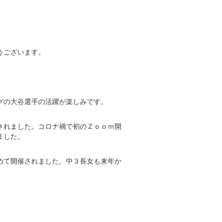
うございます。
グの大谷選手の活躍が楽しみです。
されました。コロナ禍で初のＺｏｏｍ開
ました。
めて開催されました。中３長女も来年か
。