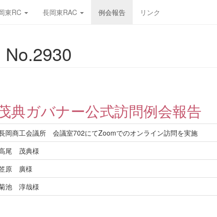
岡東RC
長岡東RAC
例会報告
リンク
No.2930
尾茂典ガバナー公式訪問例会報告
長岡商工会議所 会議室702にてZoomでのオンライン訪問を実施
高尾 茂典様
笠原 廣様
菊池 淳哉様