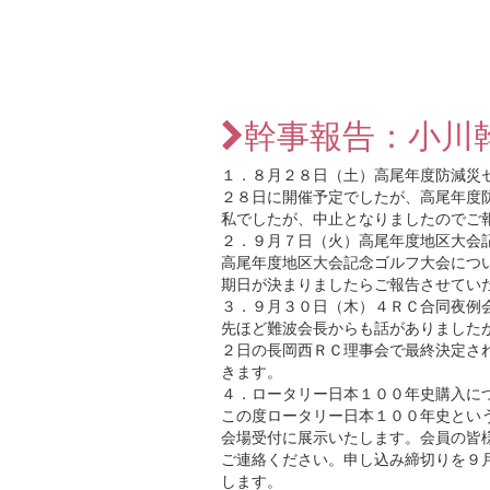
幹事報告：小川
１．８月２８日（土）高尾年度防減災
２８日に開催予定でしたが、高尾年度
私でしたが、中止となりましたのでご
２．９月７日（火）高尾年度地区大会
高尾年度地区大会記念ゴルフ大会につ
期日が決まりましたらご報告させてい
３．９月３０日（木）４ＲＣ合同夜例
先ほど難波会長からも話がありました
２日の長岡西ＲＣ理事会で最終決定さ
きます。
４．ロータリー日本１００年史購入に
この度ロータリー日本１００年史とい
会場受付に展示いたします。会員の皆
ご連絡ください。申し込み締切りを９
します。