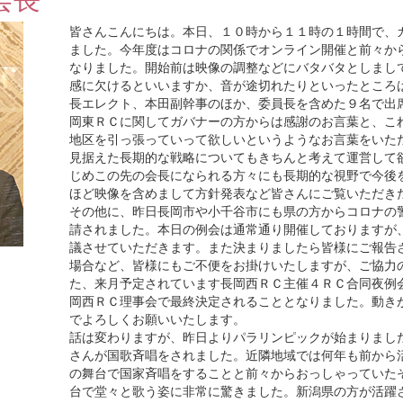
皆さんこんにちは。本日、１０時から１１時の１時間で、
ました。今年度はコロナの関係でオンライン開催と前々か
なりました。開始前は映像の調整などにバタバタとしまし
感に欠けるといいますか、音が途切れたりといったところ
長エレクト、本田副幹事のほか、委員長を含めた９名で出
岡東ＲＣに関してガバナーの方からは感謝のお言葉と、こ
地区を引っ張っていって欲しいというようなお言葉をいた
見据えた長期的な戦略についてもきちんと考えて運営して
じめこの先の会長になられる方々にも長期的な視野で今後
ほど映像を含めまして方針発表など皆さんにご覧いただき
その他に、昨日長岡市や小千谷市にも県の方からコロナの
請されました。本日の例会は通常通り開催しておりますが
議させていただきます。また決まりましたら皆様にご報告
場合など、皆様にもご不便をお掛けいたしますが、ご協力
た、来月予定されています長岡西ＲＣ主催４ＲＣ合同夜例
岡西ＲＣ理事会で最終決定されることとなりました。動き
でよろしくお願いいたします。
話は変わりますが、昨日よりパラリンピックが始まりまし
さんが国歌斉唱をされました。近隣地域では何年も前から
の舞台で国家斉唱をすることと前々からおっしゃっていた
台で堂々と歌う姿に非常に驚きました。新潟県の方が活躍