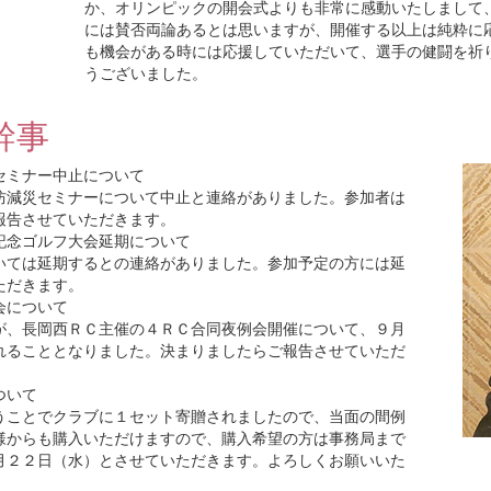
か、オリンピックの開会式よりも非常に感動いたしまして
には賛否両論あるとは思いますが、開催する以上は純粋に
も機会がある時には応援していただいて、選手の健闘を祈
うございました。
幹事
セミナー中止について
防減災セミナーについて中止と連絡がありました。参加者は
報告させていただきます。
記念ゴルフ大会延期について
いては延期するとの連絡がありました。参加予定の方には延
ただきます。
会について
が、長岡西ＲＣ主催の４ＲＣ合同夜例会開催について、９月
れることとなりました。決まりましたらご報告させていただ
ついて
うことでクラブに１セット寄贈されましたので、当面の間例
様からも購入いただけますので、購入希望の方は事務局まで
月２２日（水）とさせていただきます。よろしくお願いいた