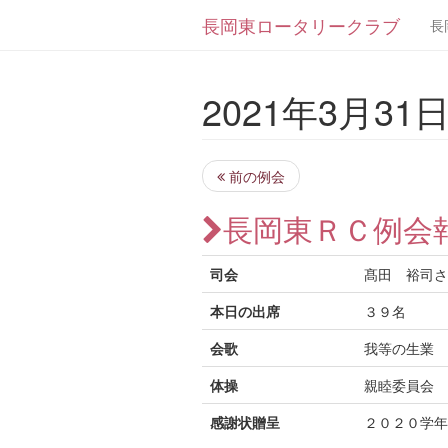
長岡東ロータリークラブ
長
2021年3月31日 
前の例会
長岡東ＲＣ例会
司会
髙田 裕司さ
本日の出席
３９名
会歌
我等の生業
体操
親睦委員会 
感謝状贈呈
２０２０学年