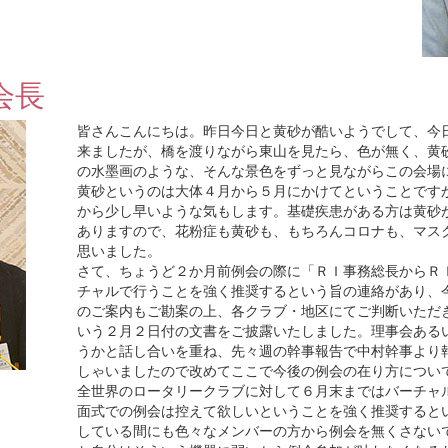
会長
皆さんこんにちは。昨日今日と黄砂が酷いようでして、今
来ましたが、橋を渡りながら東山を見たら、色が無く、黄
の水墨画のような、そんな景色をずっと見ながらこの会場
黄砂というのは大体４月から５月にかけてということです
から少し早いような気もします。基礎疾患がある方は黄砂
ありますので、花粉症も黄砂も、もちろんコロナも、マス
思いました。
さて、ちょうど２か月前例会の際に「ＲＩ事務総長からＲ
チャルで行うことを強く推奨するという旨の連絡があり、
のご案内もご勘案の上、各クラブ・地区にてご判断いただ
いう２月２日付の文書をご披露いたしました。理事会ある
うかと話し合いを重ね、先々週の幹事報告で中村幹事より
しゃいましたので改めてここで今後の例会の在り方につい
全世界のロータリークラブに対して６月末まではバーチャ
面式での例会は控えて欲しいということを強く推奨すると
している間にも色々なメンバーの方から例会を無くさない