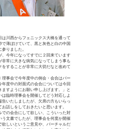
日は川西からフェニックス大橋を通って
砂で薄ぼけていて、黒と灰色と白の中国
に参りました。
が、今年になってすでに２回来ています
が非常に大きな病気になってしまう事も
クをすることが非常に大切だなと改めて
Ｉ理事会で今年度中の例会・会合はバー
今年度中の対面式の会合については今回
きますようにお願い申し上げます。」と
いは臨時理事会を開催してどう対応しよ
報告いたしましたが、欠席の方もいらっ
てお話しをしておきたいと思います。
ルでの会合にして欲しい、こういった対
いう文書でしたが、理事会を何度か開催
で欲しいというご意見や、バーチャルだ