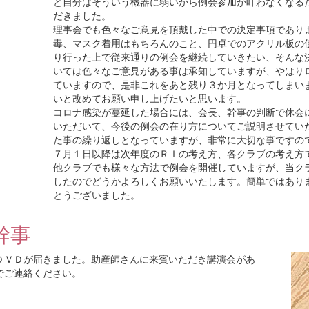
と自分はそういう機器に弱いから例会参加が叶わなくなる
だきました。
理事会でも色々なご意見を頂戴した中での決定事項であり
毒、マスク着用はもちろんのこと、円卓でのアクリル板の
り行った上で従来通りの例会を継続していきたい、そんな
いては色々なご意見がある事は承知していますが、やはり
ていますので、是非これをあと残り３か月となってしまい
いと改めてお願い申し上げたいと思います。
コロナ感染が蔓延した場合には、会長、幹事の判断で休会
いただいて、今後の例会の在り方についてご説明させてい
た事の繰り返しとなっていますが、非常に大切な事ですの
７月１日以降は次年度のＲＩの考え方、各クラブの考え方
他クラブでも様々な方法で例会を開催していますが、当ク
したのでどうかよろしくお願いいたします。簡単ではあり
とうございました。
幹事
ＤＶＤが届きました。助産師さんに来賓いただき講演会があ
でご連絡ください。