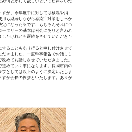
ため何とかして欲しいといった声をいた
ますが、今年度中に対しては検温や消
使用も継続しながら感染症対策をしっか
決定になった訳です。もちろんそれにつ
ロータリーの基本は例会にありと言われ
ましたけれども継続をさせていただきた
にすることもあり得ると申し付けさせて
ただきました。一度幹事報告でお話しし
で改めてお話しさせていただきました。
で進めていく事になります。長岡市内の
ラブとしては以上のように決定いたしま
ますが会長の挨拶といたします。ありが