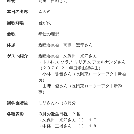
司会
髙田 裕司さん
本日の出席
４５名
国歌斉唱
君が代
会歌
奉仕の理想
体操
親睦委員会 高橋 宏幸さん
ゲスト紹介
親睦委員会 久保田 光洋さん
・トルレス ソラノ ミリアム フェルナンダさん
（２０２０-２１年度米山奨学生）
・小林 珠音さん（長岡東ローターアクト新会
長）
・山﨑 健さん（長岡東ローターアクト新幹
事）
奨学金贈呈
ミリさんへ（３月分）
各種表彰
３月お誕生日祝
２名
・久保田 光洋さん（３．１７）
・中條 正雄さん （３．１８）