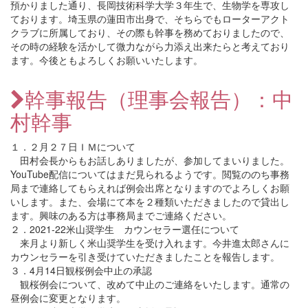
預かりました通り、長岡技術科学大学３年生で、生物学を専攻し
ております。埼玉県の蓮田市出身で、そちらでもローターアクト
クラブに所属しており、その際も幹事を務めておりましたので、
その時の経験を活かして微力ながら力添え出来たらと考えており
ます。今後ともよろしくお願いいたします。
幹事報告（理事会報告）：中
村幹事
１．２月２７日ＩＭについて
田村会長からもお話しありましたが、参加してまいりました。
YouTube配信についてはまだ見られるようです。閲覧ののち事務
局まで連絡してもらえれば例会出席となりますのでよろしくお願
いします。また、会場にて本を２種類いただきましたので貸出し
ます。興味のある方は事務局までご連絡ください。
２．2021‐22米山奨学生 カウンセラー選任について
来月より新しく米山奨学生を受け入れます。今井進太郎さんに
カウンセラーを引き受けていただきましたことを報告します。
３．4月14日観桜例会中止の承認
観桜例会について、改めて中止のご連絡をいたします。通常の
昼例会に変更となります。