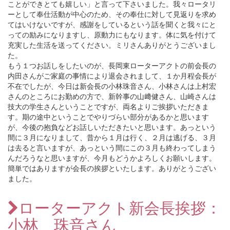
ことができとても嬉しい」と言って下さいました。我々ロータリ
ーとして奉仕活動が中心のため、その奉仕に対して見返りを求め
てはいけないですが、感謝をしているという話を聞くと我々にと
っての励みになりますし、原動力にもなります。体に気を付けて
充実した生活を送ってください。ミリさんありがとうございまし
た。
もう１つお話しをしたいのが、長岡東ローターアクトの前会長の
内田さんがご家庭の事情により退会されまして、１か月程会長が
不在でしたが、今日は新会長の小林珠音さん、小林さんは上村宏
さんのところにお勤めの方で、新幹事の山﨑健さん、山崎さんは
技大の学生さんということですが、両名よりご挨拶いただきま
す。期の途中ということでやりづらい部分があるかと思います
が、今後の抱負などお話しいただきたいと思います。あっという
間に３月になりまして、昔から１月は行く、２月は逃げる、３月
は去ると言いますが、あっという間にこの３月も終わってしまう
んだろうなと思いますが、今月もどうかよろしくお願いします。
簡単ではありますが会長の挨拶といたします。ありがとうござい
ました。
ローターアクト新会長挨拶：
小林 珠音さん