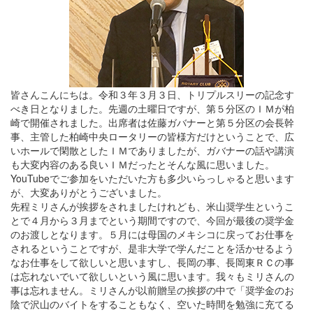
皆さんこんにちは。令和３年３月３日、トリプルスリーの記念す
べき日となりました。先週の土曜日ですが、第５分区のＩＭが柏
崎で開催されました。出席者は佐藤ガバナーと第５分区の会長幹
事、主管した柏崎中央ロータリーの皆様方だけということで、広
いホールで閑散としたＩＭでありましたが、ガバナーの話や講演
も大変内容のある良いＩＭだったとそんな風に思いました。
YouTubeでご参加をいただいた方も多少いらっしゃると思います
が、大変ありがとうございました。
先程ミリさんが挨拶をされましたけれども、米山奨学生というこ
とで４月から３月までという期間ですので、今回が最後の奨学金
のお渡しとなります。５月には母国のメキシコに戻ってお仕事を
されるということですが、是非大学で学んだことを活かせるよう
なお仕事をして欲しいと思いますし、長岡の事、長岡東ＲＣの事
は忘れないでいて欲しいという風に思います。我々もミリさんの
事は忘れません。ミリさんが以前贈呈の挨拶の中で「奨学金のお
陰で沢山のバイトをすることもなく、空いた時間を勉強に充てる