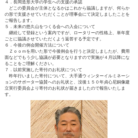
４．長岡造形大学の学生への支援の承認
どこの委員会が主体となるかはこれから協議しますが、何らか
の形で支援させていただくことが理事会にて決定しましたことを
ご報告します。
５．未来の悠久山をつくる会への入会について
継続して登録という案内ですが、ロータリーの性格上、単年度
ごとに協議させていただくよう返答する予定です。
６．今後の例会開催方法について
Ｚｏｏｍを用いた形で今後例会を行うと決定しましたが、費用
面などでもう少し協議が必要となりますので実施が４月以降にな
ることをご理解ください。
７．以前実施した寄付のお礼状について
昨年行いました寄付について、大手通ウィンターイルミネーシ
ョンのサポーター協賛へのお礼状と、没後１５０年貞心尼銅像建
立実行委員会より寄付のお礼状が届きましたので報告いたしま
す。