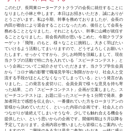
このたび、長岡東ローターアクトクラブの会長に就任することに
なりました小林と申します。本日はお招きいただき、誠にありが
とうございます。私は今期、幹事を務めておりましたが、会長の
内田が都合により退会することになったため、後任として会長を
務めることとなりました。それにともない、幹事に山﨑が就任す
ることとなりました。前会長内田が思いをこめた、今期クラブタ
ーゲット「飛翔」のもと、様々なことに挑戦し、大きく羽ばたい
ていけるよう活動してまいりますので、どうぞよろしくお願いい
たします。せっかくですから、少しお時間を頂戴しまして、現在
当クラブの活動で特に力を入れている「スピーチコンテスト」と
いう企画についてご紹介させていただきます。当クラブ学生会員
から「コロナ禍の影響で職場見学等に制限がかかり、社会人と交
流する手段がほとんどなくなってしまっている」という発言があ
りました。この発言を皮切りに、会員全員で様々な意見を持ち寄
った結果、この「スピーチコンテスト」企画が立案しました。ス
ピーチコンテストは、お題に沿ったスピーチを１分間で発表、参
加者同士で感想を伝え合い、一番優れていた方をロータリアンの
皆様から決めていただく、といった内容の企画です。社会人との
つながりが途絶えてしまいそうな今、少しでも触れ合える機会を
提供したい、という思いからの企画です。開催時期は５月以降を
予定しております。企画内容が整いましたら皆様にもご案内いた
しますので、ご興味のある方は是非ご参加いただき、一緒に盛り