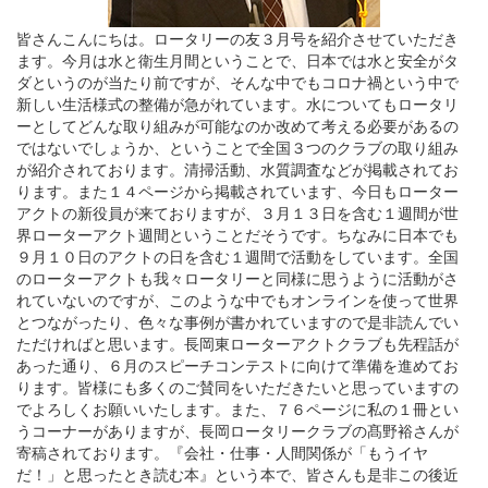
皆さんこんにちは。ロータリーの友３月号を紹介させていただき
ます。今月は水と衛生月間ということで、日本では水と安全がタ
ダというのが当たり前ですが、そんな中でもコロナ禍という中で
新しい生活様式の整備が急がれています。水についてもロータリ
ーとしてどんな取り組みが可能なのか改めて考える必要があるの
ではないでしょうか、ということで全国３つのクラブの取り組み
が紹介されております。清掃活動、水質調査などが掲載されてお
ります。また１４ページから掲載されています、今日もローター
アクトの新役員が来ておりますが、３月１３日を含む１週間が世
界ローターアクト週間ということだそうです。ちなみに日本でも
９月１０日のアクトの日を含む１週間で活動をしています。全国
のローターアクトも我々ロータリーと同様に思うように活動がさ
れていないのですが、このような中でもオンラインを使って世界
とつながったり、色々な事例が書かれていますので是非読んでい
ただければと思います。長岡東ローターアクトクラブも先程話が
あった通り、６月のスピーチコンテストに向けて準備を進めてお
ります。皆様にも多くのご賛同をいただきたいと思っていますの
でよろしくお願いいたします。また、７６ページに私の１冊とい
うコーナーがありますが、長岡ロータリークラブの髙野裕さんが
寄稿されております。『会社・仕事・人間関係が「もうイヤ
だ！」と思ったとき読む本』という本で、皆さんも是非この後近