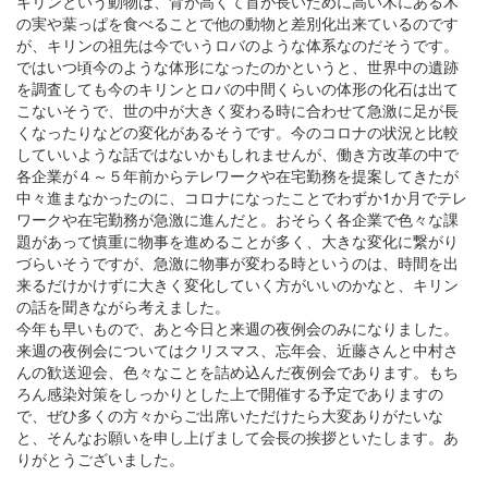
キリンという動物は、背が高くて首が長いために高い木にある木
の実や葉っぱを食べることで他の動物と差別化出来ているのです
が、キリンの祖先は今でいうロバのような体系なのだそうです。
ではいつ頃今のような体形になったのかというと、世界中の遺跡
を調査しても今のキリンとロバの中間くらいの体形の化石は出て
こないそうで、世の中が大きく変わる時に合わせて急激に足が長
くなったりなどの変化があるそうです。今のコロナの状況と比較
していいような話ではないかもしれませんが、働き方改革の中で
各企業が４～５年前からテレワークや在宅勤務を提案してきたが
中々進まなかったのに、コロナになったことでわずか1か月でテレ
ワークや在宅勤務が急激に進んだと。おそらく各企業で色々な課
題があって慎重に物事を進めることが多く、大きな変化に繋がり
づらいそうですが、急激に物事が変わる時というのは、時間を出
来るだけかけずに大きく変化していく方がいいのかなと、キリン
の話を聞きながら考えました。
今年も早いもので、あと今日と来週の夜例会のみになりました。
来週の夜例会についてはクリスマス、忘年会、近藤さんと中村さ
んの歓送迎会、色々なことを詰め込んだ夜例会であります。もち
ろん感染対策をしっかりとした上で開催する予定でありますの
で、ぜひ多くの方々からご出席いただけたら大変ありがたいな
と、そんなお願いを申し上げまして会長の挨拶といたします。あ
りがとうございました。