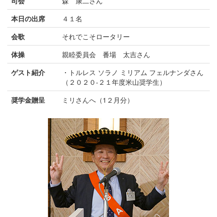
司会
森 康二さん
本日の出席
４１名
会歌
それでこそロータリー
体操
親睦委員会 番場 太吉さん
ゲスト紹介
・トルレス ソラノ ミリアム フェルナンダさん
（２０２０-２１年度米山奨学生）
奨学金贈呈
ミリさんへ（1２月分）