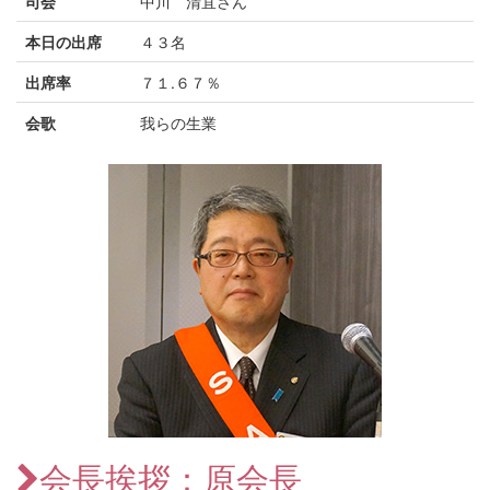
司会
中川 清宜さん
本日の出席
４３名
出席率
７１.６７％
会歌
我らの生業
会長挨拶：原会長