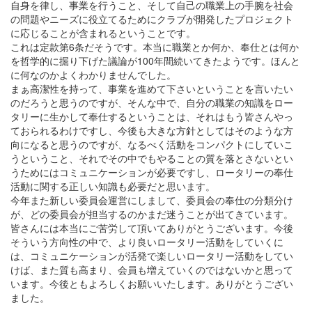
自身を律し、事業を行うこと、そして自己の職業上の手腕を社会
の問題やニーズに役立てるためにクラブが開発したプロジェクト
に応じることが含まれるということです。
これは定款第6条だそうです。本当に職業とか何か、奉仕とは何か
を哲学的に掘り下げた議論が100年間続いてきたようです。ほんと
に何なのかよくわかりませんでした。
まぁ高潔性を持って、事業を進めて下さいということを言いたい
のだろうと思うのですが、そんな中で、自分の職業の知識をロー
タリーに生かして奉仕するということは、それはもう皆さんやっ
ておられるわけですし、今後も大きな方針としてはそのような方
向になると思うのですが、なるべく活動をコンパクトにしていこ
うということ、それでその中でもやることの質を落とさないとい
うためにはコミュニケーションが必要ですし、ロータリーの奉仕
活動に関する正しい知識も必要だと思います。
今年また新しい委員会運営にしまして、委員会の奉仕の分類分け
が、どの委員会が担当するのかまだ迷うことが出てきています。
皆さんには本当にご苦労して頂いてありがとうございます。今後
そういう方向性の中で、より良いロータリー活動をしていくに
は、コミュニケーションが活発で楽しいロータリー活動をしてい
けば、また質も高まり、会員も増えていくのではないかと思って
います。今後ともよろしくお願いいたします。ありがとうござい
ました。