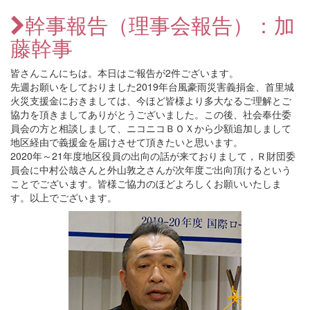
幹事報告（理事会報告）：加
藤幹事
皆さんこんにちは。本日はご報告が2件ございます。
先週お願いをしておりました2019年台風豪雨災害義捐金、首里城
火災支援金におきましては、今ほど皆様より多大なるご理解とご
協力を頂きましてありがとうございました。この後、社会奉仕委
員会の方と相談しまして、ニコニコＢＯＸから少額追加しまして
地区経由で義援金を届けさせて頂きたいと思います。
2020年～21年度地区役員の出向の話が来ておりまして，Ｒ財団委
員会に中村公哉さんと外山敦之さんが次年度ご出向頂けるという
ことでございます。皆様ご協力のほどよろしくお願いいたしま
す。以上でございます。