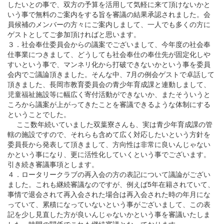
したいとの事で、双方の予算を活用して気軽に来て頂けないかと
いう事で無料のご案内をする旨を審議の結果承認されました。会
員候補のメンバーの方々にご案内しまして、一人でも多くの方に
ゲストとしてご参加頂ければと思います。
３．社会奉仕委員会からの議案でございまして、今年度の社会奉
仕事業につきまして、どうしても社会奉仕の奉仕先が固定化しや
すいという事で、マンネリ化から打破できないかという事を委員
会内でご議論頂きました。そんな中、7月の例会ゲストで卓話して
頂きました、長岡市教育委員会の青少年育成課と連動しまして、
児童福祉施設等に幅広く寄付活動ができないか、またそういうと
ころから議案が上がってきたことを審議できるような体制にする
ということでした。
ここ数年続いていました双葉寮さんも、実は青少年育成課の管
轄の施設ですので、それらも含めて広く対応したいという方針を
委員長から発表して頂きまして、方向性は非常に良いんじゃない
かという事になり、更に活性化していくという事でございます。
引き続き審議事項とします。
４．ロータリークラブの再入会の方の表記について議論がござい
ました。これも継続審議なのですが、例えば5年在籍されていて、
事情で退会されて再入会された場合は再入会された時の年月にな
っていて、累積になっていないという事がございまして、この表
記を少し見直した方が良いんじゃないかという事を審議いたしま