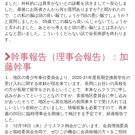
ました。外科的には異常がないとの診断を頂きまして一安心しま
した。最後にお医者さんから何か質問ありますか?と聞かれたの
で、この私の脳は頭の良い脳でしょうか?頭の悪い脳でしょうか？
と質問しましたら、55歳でこの脳なら良いんじゃないでしょうか
と言われました。あとから考えると頭の悪い脳だよとは言わない
よなと思いました。こういうくだらない話で会長挨拶を終わりま
す。
幹事報告（理事会報告）：加
藤幹事
１．地区の青少年奉仕委員会より、2020-21年度長期交換留学生の
受け入れに関する依頼が現在来ています。長岡にお住いの高校生
の方が長期で留学をされるということで、本来ならクラブに申し
込みがあってということなのですが、直接地区委員会に申し込み
があったそうで、地区から居住地区の長岡東ＲＣで受け入れてほ
しいという依頼がございました。情報収集も必要ですので、再来
週の20日に臨時理事会を開催して検討する予定です。経過報告で
した。
２．12月18日（水）クリスマス例会がございます。会員増強委員
会と親睦委員会合同で、ぜひこの機会に会員候補の方々をご招待