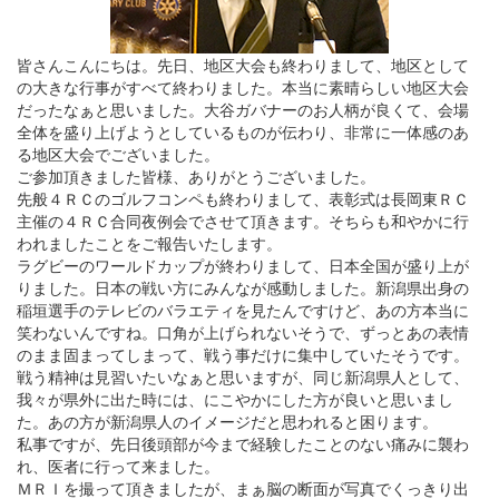
皆さんこんにちは。先日、地区大会も終わりまして、地区として
の大きな行事がすべて終わりました。本当に素晴らしい地区大会
だったなぁと思いました。大谷ガバナーのお人柄が良くて、会場
全体を盛り上げようとしているものが伝わり、非常に一体感のあ
る地区大会でございました。
ご参加頂きました皆様、ありがとうございました。
先般４ＲＣのゴルフコンペも終わりまして、表彰式は長岡東ＲＣ
主催の４ＲＣ合同夜例会でさせて頂きます。そちらも和やかに行
われましたことをご報告いたします。
ラグビーのワールドカップが終わりまして、日本全国が盛り上が
りました。日本の戦い方にみんなが感動しました。新潟県出身の
稲垣選手のテレビのバラエティを見たんですけど、あの方本当に
笑わないんですね。口角が上げられないそうで、ずっとあの表情
のまま固まってしまって、戦う事だけに集中していたそうです。
戦う精神は見習いたいなぁと思いますが、同じ新潟県人として、
我々が県外に出た時には、にこやかにした方が良いと思いまし
た。あの方が新潟県人のイメージだと思われると困ります。
私事ですが、先日後頭部が今まで経験したことのない痛みに襲わ
れ、医者に行って来ました。
ＭＲＩを撮って頂きましたが、まぁ脳の断面が写真でくっきり出