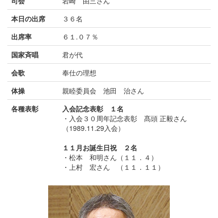
司会
岩崎 由三さん
本日の出席
３６名
出席率
６１.０７％
国家斉唱
君が代
会歌
奉仕の理想
体操
親睦委員会 池田 治さん
各種表彰
入会記念表彰 １名
・入会３０周年記念表彰 髙頭 正毅さん
（1989.11.29入会）
１１月お誕生日祝 ２名
・松本 和明さん（１１．４）
・上村 宏さん （１１．１１）