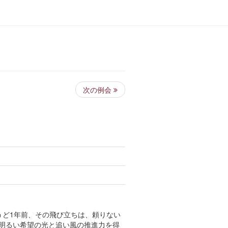
次の例会
うど1年前、その飛び立ちは、頼りない
明るい希望の光と追い風の推進力を得