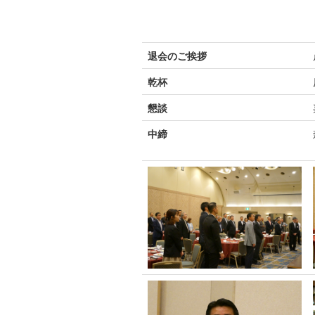
退会のご挨拶
乾杯
懇談
中締