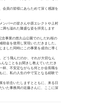
、会員の皆様にあらためて深く感謝を
。
メンバーの皆さんや原エレクトや上村
に満ち溢れた隆盛な姿を拝見します
記念事業の悠久山公園でのしだれ桜の
補助金を使用し実現いただきました。
じました同時にこの事業を成功に導く
か、どう飛んだのか、それが大切なん
ろんなことをお聞きし教えていただき
一杯、不安定ながらも何とか会長職を
もに、私の人生の中で宝となる経験で
展を祈念いたしますとともに、来る日
だいた事務局の近藤さんに、ここに深