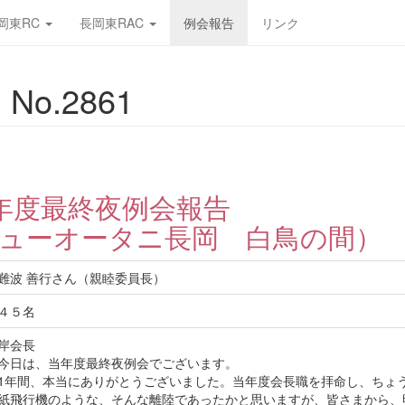
岡東RC
長岡東RAC
例会報告
リンク
No.2861
年度最終夜例会報告
ューオータニ長岡 白鳥の間）
難波 善行さん（親睦委員長）
４５名
岸会長
今日は、当年度最終夜例会でございます。
1年間、本当にありがとうございました。当年度会長職を拝命し、ちょ
紙飛行機のような、そんな離陸であったかと思いますが、皆さまから、