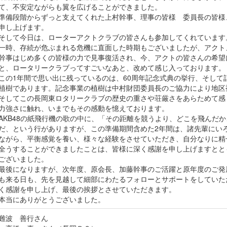
て、不安定ながらも翼を広げることができました。
準備段階からずっと支えてくれた上村幹事、理事の皆様 委員長の皆様
申し上げます。
そして今日は、ローターアクトクラブの皆さんも参加してくれています
一時、存続が危ぶまれる危機に直面した時期もございましたが、アクト
幹事はじめ多くの皆様の力で見事復活され、今、アクトの皆さんの希望
と、ロータリークラブってすごいなあと、改めて感じ入っております。
この1年間で思い出に残っているのは、60周年記念式典の挙行、そして
植樹であります。記念事業の植樹は中村財団委員長のご協力により地区
そしてこの長岡東ロタリークラブの歴史の重さや荘厳さをあらためて感
力強さに触れ、いまでもその感動を憶えております。
AKB48の紙飛行機の歌の中に、「その距離を競うより、どこを飛んだ
だ、という行がありますが、この準備期間含めた2年間は、諸先輩にい
ながら、平衡感覚を養い、様々な経験をさせていただき、自分なりに精
全うすることができましたことは、皆様に深く感謝を申し上げますとと
ございました。
最後になりますが、次年度、原会長、加藤幹事のご活躍と原年度のご発
も来る日も、先を見越して細部にわたるフォローとサポートをしていた
く感謝を申し上げ、最後の挨拶とさせていただきます。
本当にありがとうございました。
難波 善行さん