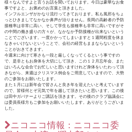
様々なんですよと言うお話を聞いております。今日は豪華なお食
事ですよと、お褒めのお言葉と頂きました。
インフルエンザがかなり流行ってきております。私も風邪をちょ
っとひきましてなかなか鼻声が治りません。長岡の高齢者の予防
接種率は非常に高い、そして学生も接種率も非常に高いですがそ
の中間の働き盛りの方々が、なかなか予防接種が出来ないという
ことでございます。一度かかってしまいますと１週間程度を休ま
なきゃいけないということで、会社の経営もままならないという
ことがおきてきます。
今週末に向けて寒さも一段と厳しくなってくるという事ですの
で、是非ともお身体を大切にして頂き、この１２月忘年会、また
はいろんな会合でお忙しいと思いますけれど身体をいたわって頂
きながら、来週はクリスマス例会をご用意していますので、大勢
のご参加をお願いたします。
また１月には新年会で皆さんと良き年を迎えたいと考えています
ので、皆様何とぞ元気で年を越して頂きたいと思います。この後
は田中ガバナーよりご講話を頂きます。その後のクラブ協議会に
は委員長様方もご参加をお願いいたします。ありがとうございま
した。
ニコニコ情報：ニコニコ委