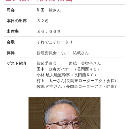
司会
和田 紘さん
本日の出席
５２名
出席率
８６．６６％
会歌
それでこそロータリー
体操
親睦委員会 小川 祐蔵さん
ゲスト紹介
親睦委員会 西脇 美智子さん
田中 政春ガバナー（長岡西ＲＣ）
小林 敏夫地区幹事（長岡西ＲＣ）
村上 太一さん(長岡東ローターアクト会長)
牧嶋 哲生さん（長岡東ローターアクト幹事）