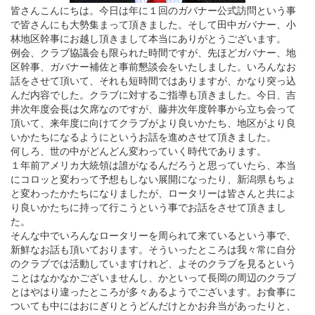
皆さんこんにちは。今日は年に１回のガバナー公式訪問という事
で皆さんにも大勢集まって頂きました。そして田中ガバナー、小
林地区幹事にお越し頂きまして本当にありがとうございます。
例会、クラブ協議会も限られた時間ですが、先ほどガバナー、地
区幹事、ガバナー補佐と事前懇談会をいたしました。いろんなお
話をさせて頂いて、それも短時間ではありますが、かなり突っ込
んだ内容でした。クラブに対するご指導も頂きました。今日、吉
井次年度会長は欠席なのですが、藤井次年度幹事から立ち会って
頂いて、来年度に向けてクラブがより良いかたち、地区がより良
いかたちになるようにというお話を進めさせて頂きました。
何しろ、世の中がどんどん変わっていく時代であります。
１年前アメリカ大統領は誰がなるんだろうと思っていたら、本当
にコロッと変わって予想もしない展開になったり、新潟県もちょ
と変わったかたちになりましたが、ロータリーは皆さんと共によ
り良いかたちに持って行こうという事でお話をさせて頂きまし
た。
そんな中でいろんなロータリーを周られて来ているという事で、
新鮮なお話も頂いております。そういったところは我々常に自分
のクラブでは活動していますけれど、よそのクラブを見るという
ことはなかなかございませんし、かといって長岡の周辺のクラブ
とはやはり違ったところが多々あるようでございます。お食事に
ついても中にはおにぎりとうどんだけとかお弁当があったりと、