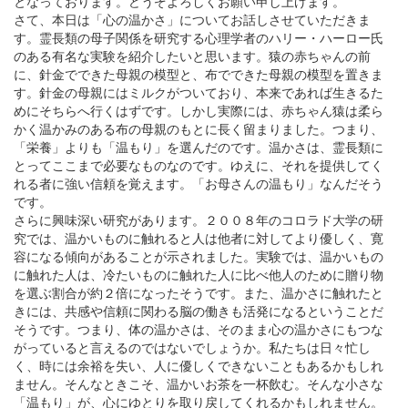
となっております。どうぞよろしくお願い申し上げます。
さて、本日は「心の温かさ」についてお話しさせていただきま
す。霊長類の母子関係を研究する心理学者のハリー・ハーロー氏
のある有名な実験を紹介したいと思います。猿の赤ちゃんの前
に、針金でできた母親の模型と、布でできた母親の模型を置きま
す。針金の母親にはミルクがついており、本来であれば生きるた
めにそちらへ行くはずです。しかし実際には、赤ちゃん猿は柔ら
かく温かみのある布の母親のもとに長く留まりました。つまり、
「栄養」よりも「温もり」を選んだのです。温かさは、霊長類に
とってここまで必要なものなのです。ゆえに、それを提供してく
れる者に強い信頼を覚えます。「お母さんの温もり」なんだそう
です。
さらに興味深い研究があります。２００８年のコロラド大学の研
究では、温かいものに触れると人は他者に対してより優しく、寛
容になる傾向があることが示されました。実験では、温かいもの
に触れた人は、冷たいものに触れた人に比べ他人のために贈り物
を選ぶ割合が約２倍になったそうです。また、温かさに触れたと
きには、共感や信頼に関わる脳の働きも活発になるということだ
そうです。つまり、体の温かさは、そのまま心の温かさにもつな
がっていると言えるのではないでしょうか。私たちは日々忙し
く、時には余裕を失い、人に優しくできないこともあるかもしれ
ません。そんなときこそ、温かいお茶を一杯飲む。そんな小さな
「温もり」が、心にゆとりを取り戻してくれるかもしれません。