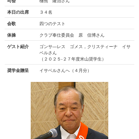
司会
樋熊 隆治さん
本日の出席
３４名
会歌
四つのテスト
体操
クラブ奉仕委員会 原 信博さん
ゲスト紹介
ゴンサ―レス ゴメス，クリスティーナ イサ
ベルさん
（２０２５-２７年度米山奨学生）
奨学金贈呈
イサベルさんへ（４月分）