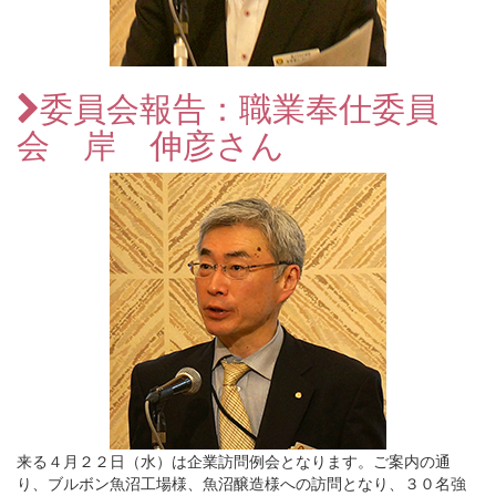
委員会報告：職業奉仕委員
会 岸 伸彦さん
来る４月２２日（水）は企業訪問例会となります。ご案内の通
り、ブルボン魚沼工場様、魚沼醸造様への訪問となり、３０名強