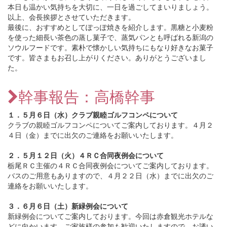
本日も温かい気持ちを大切に、一日を過ごしてまいりましょう。
以上、会長挨拶とさせていただきます。
最後に、おすすめとしてぽっぽ焼きを紹介します。黒糖と小麦粉
を使った細長い茶色の蒸し菓子で、蒸気パンとも呼ばれる新潟の
ソウルフードです。素朴で懐かしい気持ちにもなり好きなお菓子
です。皆さまもお召し上がりください。ありがとうございまし
た。
幹事報告：高橋幹事
１．５月６日（水）クラブ親睦ゴルフコンペについて
クラブの親睦ゴルフコンペについてご案内しております。４月２
４日（金）までに出欠のご連絡をお願いいたします。
２．５月１２日（火）４ＲＣ合同夜例会について
栃尾ＲＣ主催の４ＲＣ合同夜例会についてご案内しております。
バスのご用意もありますので、４月２２日（水）までに出欠のご
連絡をお願いいたします。
３．６月６日（土）新緑例会について
新緑例会についてご案内しております。今回は赤倉観光ホテルな
どに向かいます。ご家族様の参加も歓迎いたしますので、お誘い