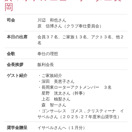
岡
司会
川辺 和也さん
原 信博さん（クラブ奉仕委員会）
本日の出席
会員３７名、ご家族１３名、アクト３名、他２
名
会歌
奉仕の理想
会長挨拶
飯利会長
ゲスト紹介
・ご家族紹介
・深田 美恵子さん
・長岡東ローターアクトメンバー ３名
星野 洸太さん（幹事）
上石 柚梨さん
森 智一さん
・ゴンサ―レス ゴメス，クリスティーナ イ
サベルさん（２０２５-２７年度米山奨学生）
奨学金贈呈
イサベルさんへ（１月分）