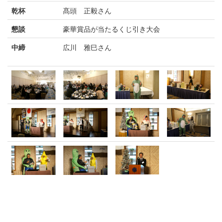
乾杯
髙頭 正毅さん
懇談
豪華賞品が当たるくじ引き大会
中締
広川 雅巳さん