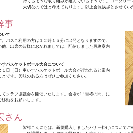
持てるような取り組みが進んでいるそうです。ロータリー
大切なのではと考えております。以上会長挨拶とさせてい
幹事
ついて
す。バスご利用の方は１２時１５分に出発となりますので、
の他、出席の皆様におかれましては、配信しました最終案内
いすバスケットボール大会について
２１日（日）車いすバスケットボール大会が行われると案内
ことです。興味のある方はぜひご参加ください。
してクラブ協議会を開催いたします。会場が「雪椿の間」に
ご移動をお願いします。
宏さん
皆様こんにちは。新規購入しましたバナー掛けについてご