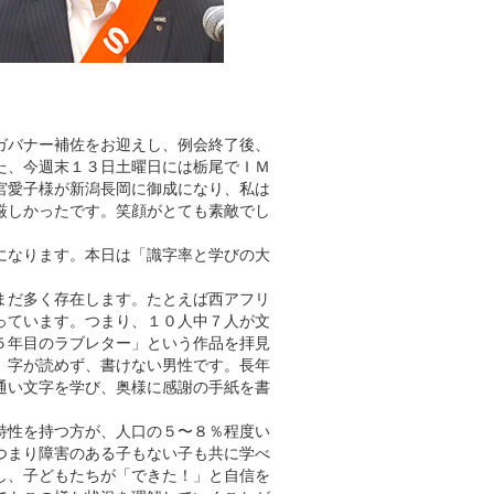
ガバナー補佐をお迎えし、例会終了後、
た、今週末１３日土曜日には栃尾でＩＭ
宮愛子様が新潟長岡に御成になり、私は
厳しかったです。笑顔がとても素敵でし
になります。本日は「識字率と学びの大
まだ多く存在します。たとえば西アフリ
っています。つまり、１０人中７人が文
５年目のラブレター」という作品を拝見
、字が読めず、書けない男性です。長年
通い文字を学び、奥様に感謝の手紙を書
特性を持つ方が、人口の５〜８％程度い
つまり障害のある子もない子も共に学べ
し、子どもたちが「できた！」と自信を