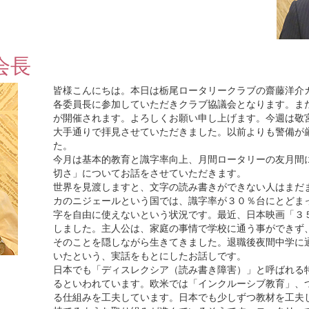
会長
皆様こんにちは。本日は栃尾ロータリークラブの齋藤洋介
各委員長に参加していただきクラブ協議会となります。ま
が開催されます。よろしくお願い申し上げます。今週は敬
大手通りで拝見させていただきました。以前よりも警備が
た。
今月は基本的教育と識字率向上、月間ロータリーの友月間
切さ」についてお話をさせていただきます。
世界を見渡しますと、文字の読み書きができない人はまだ
カのニジェールという国では、識字率が３０％台にとどま
字を自由に使えないという状況です。最近、日本映画「３
しました。主人公は、家庭の事情で学校に通う事ができず
そのことを隠しながら生きてきました。退職後夜間中学に
いたという、実話をもとにしたお話しです。
日本でも「ディスレクシア（読み書き障害）」と呼ばれる
るといわれています。欧米では「インクルーシブ教育」、
る仕組みを工夫しています。日本でも少しずつ教材を工夫