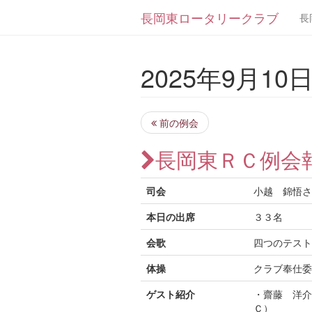
長岡東ロータリークラブ
長
2025年9月10日 
前の例会
長岡東ＲＣ例会
司会
小越 錦悟さ
本日の出席
３３名
会歌
四つのテスト
体操
クラブ奉仕委
ゲスト紹介
・齋藤 洋介
Ｃ）