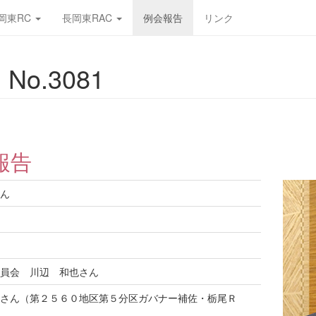
岡東RC
長岡東RAC
例会報告
リンク
No.3081
報告
ん
員会 川辺 和也さん
さん（第２５６０地区第５分区ガバナー補佐・栃尾Ｒ