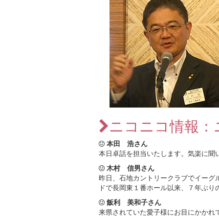
ニコニコ情報：
本田 浩さん
本日卓話を担当いたします。気楽に聞
木村 信男さん
昨日、石地カントリークラブでイーグ
ドで長岡東１番ホール以来、７年ぶり
飯利 美和子さん
来県されていた愛子様にお目にかかれ