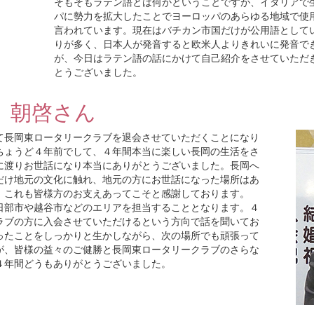
そもそもラテン語とは何かということですが、イタリアで
パに勢力を拡大したことでヨーロッパのあらゆる地域で使
言われています。現在はバチカン市国だけが公用語として
りが多く、日本人が発音すると欧米人よりきれいに発音で
が、今日はラテン語の話にかけて自己紹介をさせていただ
とうございました。
 朝啓さん
て長岡東ロータリークラブを退会させていただくことになり
ちょうど４年前でして、４年間本当に楽しい長岡の生活をさ
に渡りお世話になり本当にありがとうございました。長岡へ
だけ地元の文化に触れ、地元の方にお世話になった場所はあ
。これも皆様方のお支えあってこそと感謝しております。
日部市や越谷市などのエリアを担当することとなります。４
ラブの方に入会させていただけるという方向で話を聞いてお
ったことをしっかりと生かしながら、次の場所でも頑張って
が、皆様の益々のご健勝と長岡東ロータリークラブのさらな
４年間どうもありがとうございました。