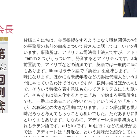
会長
皆様こんにちは。会長挨拶をするようになり職務関係のお
の事務所の名前の由来について皆さんに話してほしいとの
います。事務所は、アドリテム司法書士法人ですが、アドリ
litemの２つがくっついて、発音するとアドリテムです。a
前置詞で、アドリブなどの語源です。英語では一般的にtoに
もあります。litemはラテン語で「訴訟」を意味します。「a
味になります。ほかにも未成年者などの訴訟代理人という
門にやっているわけではないですが、裁判手続はほかの司
で、そういう特徴を表す意味もあってアドリテムにした訳
ど、そもそもは法人化するときに「あ」で始まる事務所名
でも、一番上に来ることが多いだろうという考えで「あ」
が、名称決定の大きな理由になります。ラテン語は聞き慣
味だろうと考えてもらうことも狙いでした。ただあまりに
という面もあります。ちなみに、アディーレ法律事務所と
れもラテン語です。adとireです。ireは行くなどの意味
では、アディーレは「身近な」という意味だと紹介してい