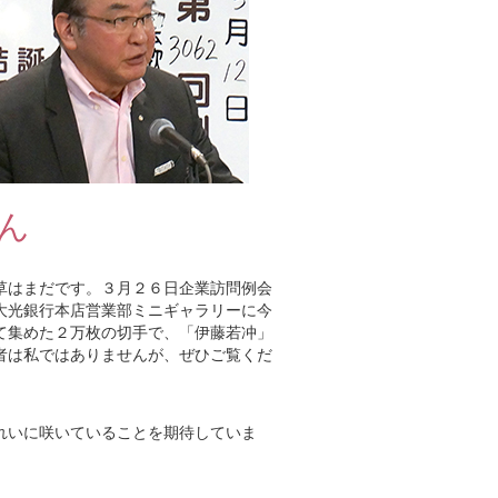
ん
草はまだです。３月２６日企業訪問例会
大光銀行本店営業部ミニギャラリーに今
て集めた２万枚の切手で、「伊藤若冲」
者は私ではありませんが、ぜひご覧くだ
れいに咲いていることを期待していま