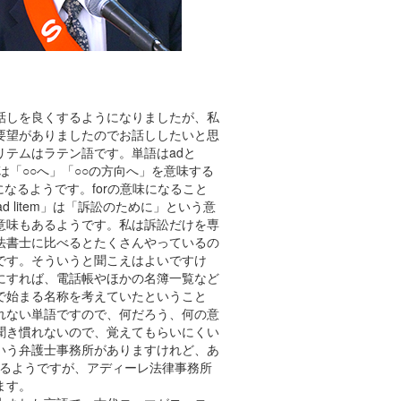
話しを良くするようになりましたが、私
要望がありましたのでお話ししたいと思
テムはラテン語です。単語はadと
dは「○○へ」「○○の方向へ」を意味する
なるようです。forの意味になること
d litem」は「訴訟のために」という意
意味もあるようです。私は訴訟だけを専
法書士に比べるとたくさんやっているの
です。そういうと聞こえはよいですけ
にすれば、電話帳やほかの名簿一覧など
で始まる名称を考えていたということ
れない単語ですので、何だろう、何の意
聞き慣れないので、覚えてもらいにくい
いう弁護士事務所がありますけれど、あ
があるようですが、アディーレ法律事務所
ます。