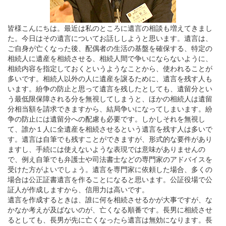
皆様こんにちは。最近は私のところに遺言の相談も増えてきまし
た。今日はその遺言についてお話ししようと思います。遺言は、
ご自身が亡くなった後、配偶者の生活の基盤を確保する、特定の
相続人に遺産を相続させる、相続人間で争いにならないように、
相続内容を指定しておくというようなことから、使われることが
多いです。相続人以外の人に遺産を譲るために、遺言を残す人も
います。紛争の防止と思って遺言を残したとしても、遺留分とい
う最低限保障される分を無視してしまうと、ほかの相続人は遺留
分相当額を請求できますから、結局争いになってしまいます。紛
争の防止には遺留分への配慮も必要です。しかしそれを無視し
て、誰か１人に全遺産を相続させるという遺言を残す人は多いで
す。遺言は自筆でも残すことができますが、形式的な要件があり
ますし、手続には使えないような表現では意味がありませんの
で、例え自筆でも弁護士や司法書士などの専門家のアドバイスを
受けた方がよいでしょう。遺言を専門家に依頼した場合、多くの
場合は公正証書遺言を作ることになると思います。公証役場で公
証人が作成しますから、信用力は高いです。
遺言を作成するときは、誰に何を相続させるかが大事ですが、な
かなか考えが及ばないのが、亡くなる順番です。長男に相続させ
るとしても、長男が先に亡くなったら遺言は無効になります。長