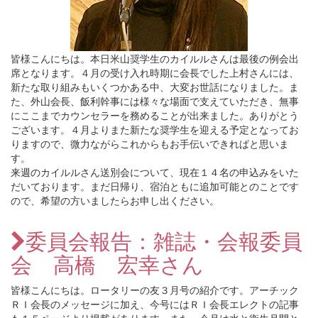
皆様こんにちは。本日米山奨学生のカイルルさんは最後の例会出
席となります。４月の受け入れ時期に会長でした上村さんには、
新たな取り組みもいくつかある中、大変お世話になりました。ま
た、外山会長、飯利幹事には様々な場面で支えていただき、無事
にここまでカウンセラーを務めることが出来ました。ありがとう
ございます。４月よりまた新たな奨学生を迎える予定となってお
りますので、微力ながらこれからもお手伝いできればと思いま
す。
来週のカイルルさん送別会について、現在１４名の申込みをいた
だいております。まだ日帰り、宿泊ともに追加可能とのことです
ので、希望の方いましたらお申し出ください。
委員会報告：雑誌・会報委員
会 高橋 宏幸さん
皆様こんにちは。ロータリーの友３月号の紹介です。アーチック
ＲＩ会長のメッセージに加え、今号にはＲＩ会長エレクトの記事