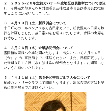
２．２０２５-２６年室賀ガバナー年度地区役員推挙について
協議
し、今井進太郎さんをＲ財団委員会補助金委員会副委員長に推薦
することに決定いたしました。
３．４月１９日（土）新緑例会について
十日町のカールベンクスさん古民家カフェ、松代温泉へ日帰り旅
行を計画しました。後日案内をお送りいたします。皆様の出席を
お待ちしております。
４．３月２６日（水）企業訪問例会について
雪国植物園様へ企業訪問いたします。出欠について３月１４日
（金）までに事務局までご連絡ください。また、日程変更しまし
た来週３月１２日（水）は通常の昼例会となります。お間違いな
いようお願いいたします。
５．４月１１日（土）第５分区交流ゴルフ大会について
柏崎カントリークラブにて開催となります。出席希望の方はお早
めに事務局までご連絡ください。