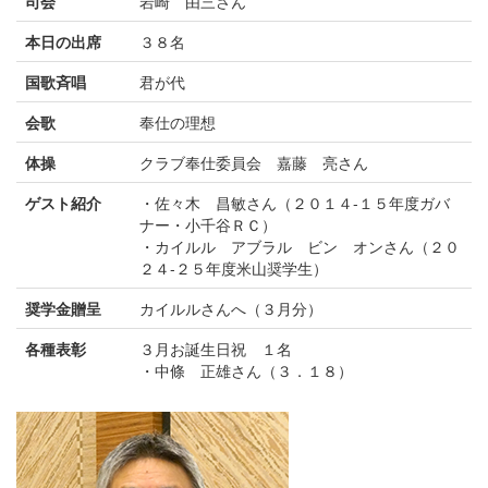
司会
岩崎 由三さん
本日の出席
３８名
国歌斉唱
君が代
会歌
奉仕の理想
体操
クラブ奉仕委員会 嘉藤 亮さん
ゲスト紹介
・佐々木 昌敏さん（２０１４-１５年度ガバ
ナー・小千谷ＲＣ）
・カイルル アブラル ビン オンさん（２０
２４-２５年度米山奨学生）
奨学金贈呈
カイルルさんへ（３月分）
各種表彰
３月お誕生日祝 １名
・中條 正雄さん（３．１８）