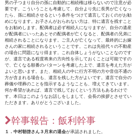
男の子つまり自分の孫に自動的に相続権は移らないので注意が必
要です。こういうことも考慮して、自分より先に長男が亡くなっ
たら、孫に相続させるという条件をつけて遺言しておくのがお勧
めになります。お子さんがおられない方は、特に遺言を残すこと
をお勧めします。配偶者は必ず相続人になりますが、自分の遺産
が配偶者にいったあとその配偶者が亡くなると、配偶者の兄弟に
相続されることになります。ご主人が亡くなって、最終的にお嫁
さんの家に相続されるということです。これは先祖代々の不動産
の場合に問題になり得ます。これ自体しょうがないことなのです
が、遺言である程度将来の方向性を示しておくことは可能ですの
で、亡くなる順番のパターンを考慮した上で、遺言を考えた方が
よいと思います。また、相続人の中に行方不明の方や音信不通の
方が含まれる場合も、遺言を残した方がよいです。遺言で自分の
葬儀や埋葬のことを指示するようなことも、増えてきています。
何か希望があれば、遺言で残しておくという方法もあるわけで
す。本日はこのようなお話しをしまして、会長の挨拶とさせてい
ただきます。ありがとうございました。
幹事報告：飯利幹事
１．中村朝啓さん３月末の退会
が承認されました。