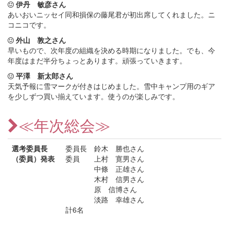
伊丹 敏彦さん
あいおいニッセイ同和損保の藤尾君が初出席してくれました。ニ
コニコです。
外山 敦之さん
早いもので、次年度の組織を決める時期になりました。でも、今
年度はまだ半分ちょっとあります。頑張っていきます。
平澤 新太郎さん
天気予報に雪マークが付きはじめました。雪中キャンプ用のギア
を少しずつ買い揃えています。使うのが楽しみです。
≪年次総会≫
選考委員長
委員長 鈴木 勝也さん
（委員）発表
委員 上村 寛男さん
中條 正雄さん
木村 信男さん
原 信博さん
淡路 幸雄さん
計6名