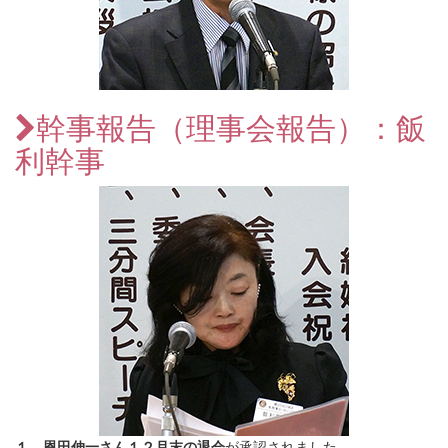
幹事報告（理事会報告）：飯
利幹事
１．恩田伸一さん１２月末の退会
が承認されました。