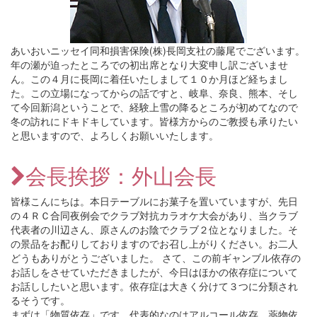
あいおいニッセイ同和損害保険(株)長岡支社の藤尾でございます。
年の瀬が迫ったところでの初出席となり大変申し訳ございませ
ん。この４月に長岡に着任いたしまして１０か月ほど経ちまし
た。この立場になってからの話ですと、岐阜、奈良、熊本、そし
て今回新潟ということで、経験上雪の降るところが初めてなので
冬の訪れにドキドキしています。皆様方からのご教授も承りたい
と思いますので、よろしくお願いいたします。
会長挨拶：外山会長
皆様こんにちは。本日テーブルにお菓子を置いていますが、先日
の４ＲＣ合同夜例会でクラブ対抗カラオケ大会があり、当クラブ
代表者の川辺さん、原さんのお陰でクラブ２位となりました。そ
の景品をお配りしておりますのでお召し上がりください。お二人
どうもありがとうございました。 さて、この前ギャンブル依存の
お話しをさせていただきましたが、今日はほかの依存症について
お話ししたいと思います。依存症は大きく分けて３つに分類され
るそうです。
まずは「物質依存」です。代表的なのはアルコール依存、薬物依