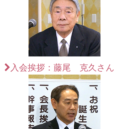
入会挨拶：藤尾 克久さん