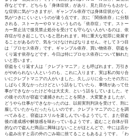
存などです。どちらも「身体症状」があり、見た目からもおかし
な症状に気がつきますが、ギャンブル依存では身体症状がなく、
気がつきにくいというのが違う点です。次に「関係依存」に分類
される、ストーカーやＤＶというものも「依存症」です。ストー
カー禁止法で接見禁止処分を受けても守らない人がいるのは、依
存症が引き起こしていると思われます。時に重大な犯罪に発展す
ることがあるので、気をつけなければなりません。そして３つ目
は「プロセス依存」です。ギャンブル依存、買い物依存、窃盗を
くり返す依存などです。今日は特にプロセス依存について触れた
いと思います。
窃盗をくり返す人は「クレプトマニア」とも呼ばれます。万引き
がやめられない人というのも、これに入ります。実は私の知り合
いにクレプトマニアの人がいました。久しぶりに会ったその方に
しばらく見なかったけどという話をしていたら、事情があって仕
事ができなかったけど今は大丈夫、という話をしていました。そ
の後その方が窃盗で逮捕されたことを聞き、大変驚きましたが、
どうやら仕事ができなかったのは、以前実刑判決を受けて、刑に
服していたからだったらしいのです。クレプトマニアのことを調
べてみると、窃盗はスリルを楽しんでいるようでして、また窃盗
後の達成感や解放感を味わっているようです。盗むこと自体が目
的なので盗んだ商品に興味はないことがほとんどで、中には店か
ら盗み出すと店の外のごみ箱に捨てることもあるようです。「わ