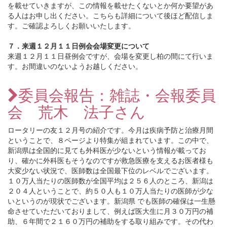
を載せていきますが、この情報を載せたくないとか何か要望があ
る人はお申し出ください。こちらも詳細について後ほど配信しま
す。ご確認よろしくお願いいたします。
７．来週１２月１１日例会会場変更について
来週１２月１１日昼例会ですが、会場を変更し柏の間にて行いま
す。お間違いのないようお越しください。
委員会報告：雑誌・会報委員
会 荒木 法子さん
ロータリーの友１２月号の紹介です。今月は疾病予防と治療月間
ということで、８ページより特集が組まれています。この中で、
新潟県は全国的に見ても外科医が少ないという情報が載ってお
り、確かに外科医もそうなのですが救急医療を支えるお医者様も
大変少ない状況で、医師数は全国最下位のレベルでございます。
１０万人当たりの医師数が全国平均は２５６人のところ、新潟は
２０４人ということで、約５０人も１０万人当たりの医師が少な
いというのが現状でございます。新潟県 でも医師の確保は一生懸
命させていただいておりまして、例えば医大生に月３０万円の補
助、６年間で２１６０万円の補助をする取り組みです。その代わ