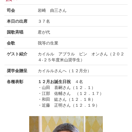
司会
岩崎 由三さん
本日の出席
３７名
国歌斉唱
君が代
会歌
我等の生業
ゲスト紹介
カイルル アブラル ビン オンさん（２０２
４-２５年度米山奨学生）
奨学金贈呈
カイルルさんへ（１２月分）
各種表彰
１２月お誕生日祝
４名
・山田 喜嗣さん（１２．１）
・江部 佑輔さん （１２．１７）
・和田 紘さん（１２．１８）
・近藤 正明さん（１２．１９）