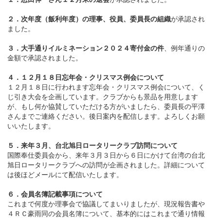
２．次年度（飯利年度）の理事、役員、委員長の組織
が承認され
ました。
３．大手通りイルミネーション２０２４寄付金の件
、例年通りの
金額で承認されました。
４．１２月１８日忘年会・クリスマス例会について
１２月１８日に行われます忘年会・クリスマス例会について、く
じ引き大会を企画しています。クラブからも景品を用意します
が、もし何か協賛していただける方がいましたら、委員長の平澤
さんまでご連絡ください。後日案内を配信します。よろしくお願
いいたします。
５．来年３月、台北旭日ロータリークラブ訪問について
国際奉仕委員会から、来年３月３日から６日にかけて台湾の台北
旭日ロータリークラブへの訪問が企画されました。詳細について
は後ほどメールにて配信いたします。
６．会員名簿記載事項について
これまで何度か理事会で協議してまいりましたが、現況報告書や
４ＲＣ豪雨同の会員名簿について、基本的にはこれまで通り情報