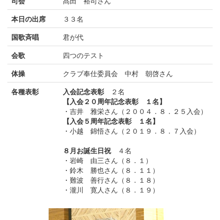
司会
髙田 裕司さん
本日の出席
３３名
国歌斉唱
君が代
会歌
四つのテスト
体操
クラブ奉仕委員会 中村 朝啓さん
各種表彰
入会記念表彰
２名
【入会２０周年記念表彰 １名】
・吉井 雅栄さん（２００４．８．２５入会）
【入会５周年記念表彰 １名】
・小越 錦悟さん（２０１９．８．７入会）
８月お誕生日祝
４名
・岩崎 由三さん（８．１）
・鈴木 勝也さん（８．１１）
・難波 善行さん（８．１８）
・瀧川 寛人さん（８．１９）