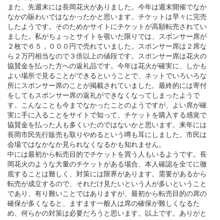
また、先週末には長岡花火がありました。今年は週末開催でなか
なかの賑わいではなかったかと思います。チケットは早々に完売
したようです。そのためかサイトにチケットが高額転売されてい
ました。私がちょっとサイトを覗いた限りでは、スポンサー席が
２枚で６５，０００円で売れていました。スポンサー席は２席な
ら２万円相当なので３倍以上の値段です。スポンサー席は花火の
協賛金を払った方への返礼品です。今年は花火が確実に、しかも
よい場所で見ることができるということで、ネットでいろいろな
所にスポンサー席のことが掲載されていました。最終的には寄付
をしてもスポンサー席の返礼ができなくなってしまったようで
す。こんなことも今までなかったことのようですが、よい席が確
実に手に入ることをサイトで知って、チケットを購入する感覚で
協賛金を払った人も多くいたのではないかと思います。来年には
長岡市民先行販売も取りやめるという噂も耳にしました。市民は
会場ではなかなか見られなくなるかも知れません。
中には最初から転売目的でチケットを買う人もいるようです。長
岡花火のような大量のチケットがある場合、本人確認を全てに徹
底することは難しく、対策には限界があります。需要があるから
転売が成立するので、それだけ見たいという人が多いということ
であり、有り難いことではありますが、最初から転売目的の席の
確保が多くなると、ますます一般人は席の確保が難しくなるた
め、何らかの対策は必要だろうと思います。以上です。ありがと