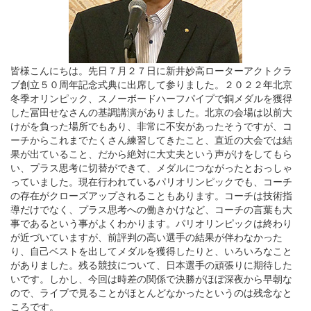
皆様こんにちは。先日７月２７日に新井妙高ローターアクトクラ
ブ創立５０周年記念式典に出席して参りました。２０２２年北京
冬季オリンピック、スノーボードハーフパイプで銅メダルを獲得
した冨田せなさんの基調講演がありました。北京の会場は以前大
けがを負った場所でもあり、非常に不安があったそうですが、コ
ーチからこれまでたくさん練習してきたこと、直近の大会では結
果が出ていること、だから絶対に大丈夫という声がけをしてもら
い、プラス思考に切替ができて、メダルにつながったとおっしゃ
っていました。現在行われているパリオリンピックでも、コーチ
の存在がクローズアップされることもあります。コーチは技術指
導だけでなく、プラス思考への働きかけなど、コーチの言葉も大
事であるという事がよくわかります。パリオリンピックは終わり
が近づいていますが、前評判の高い選手の結果が伴わなかった
り、自己ベストを出してメダルを獲得したりと、いろいろなこと
がありました。残る競技について、日本選手の頑張りに期待した
いです。しかし、今回は時差の関係で決勝がほぼ深夜から早朝な
ので、ライブで見ることがほとんどなかったというのは残念なと
ころです。