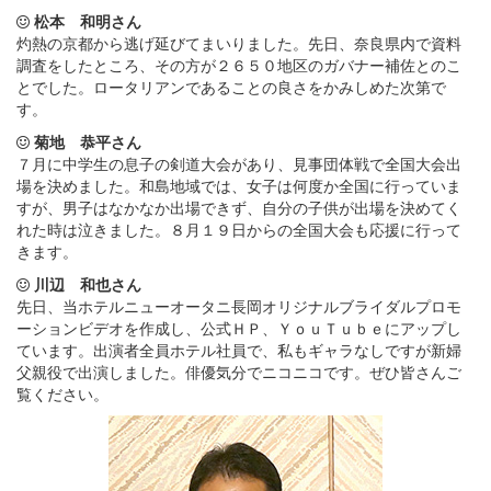
松本 和明さん
灼熱の京都から逃げ延びてまいりました。先日、奈良県内で資料
調査をしたところ、その方が２６５０地区のガバナー補佐とのこ
とでした。ロータリアンであることの良さをかみしめた次第で
す。
菊地 恭平さん
７月に中学生の息子の剣道大会があり、見事団体戦で全国大会出
場を決めました。和島地域では、女子は何度か全国に行っていま
すが、男子はなかなか出場できず、自分の子供が出場を決めてく
れた時は泣きました。８月１９日からの全国大会も応援に行って
きます。
川辺 和也さん
先日、当ホテルニューオータニ長岡オリジナルブライダルプロモ
ーションビデオを作成し、公式ＨＰ、ＹｏｕＴｕｂｅにアップし
ています。出演者全員ホテル社員で、私もギャラなしですが新婦
父親役で出演しました。俳優気分でニコニコです。ぜひ皆さんご
覧ください。