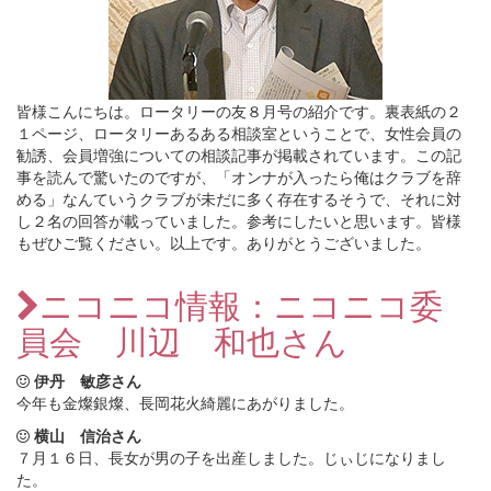
皆様こんにちは。ロータリーの友８月号の紹介です。裏表紙の２
１ページ、ロータリーあるある相談室ということで、女性会員の
勧誘、会員増強についての相談記事が掲載されています。この記
事を読んで驚いたのですが、「オンナが入ったら俺はクラブを辞
める」なんていうクラブが未だに多く存在するそうで、それに対
し２名の回答が載っていました。参考にしたいと思います。皆様
もぜひご覧ください。以上です。ありがとうございました。
ニコニコ情報：ニコニコ委
員会 川辺 和也さん
伊丹 敏彦さん
今年も金燦銀燦、長岡花火綺麗にあがりました。
横山 信治さん
７月１６日、長女が男の子を出産しました。じぃじになりまし
た。