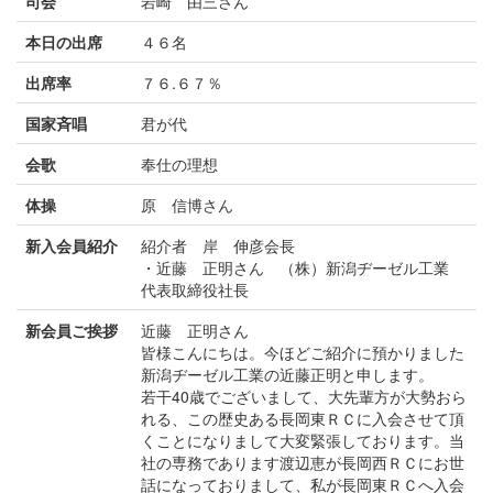
司会
岩崎 由三さん
本日の出席
４６名
出席率
７６.６７％
国家斉唱
君が代
会歌
奉仕の理想
体操
原 信博さん
新入会員紹介
紹介者 岸 伸彦会長
・近藤 正明さん （株）新潟ヂーゼル工業
代表取締役社長
新会員ご挨拶
近藤 正明さん
皆様こんにちは。今ほどご紹介に預かりました
新潟ヂーゼル工業の近藤正明と申します。
若干40歳でございまして、大先輩方が大勢おら
れる、この歴史ある長岡東ＲＣに入会させて頂
くことになりまして大変緊張しております。当
社の専務であります渡辺恵が長岡西ＲＣにお世
話になっておりまして、私が長岡東ＲＣへ入会