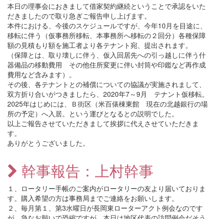
本日の理事会におきまして借家契約継続ということで承認をいた
だきましたので取り急ぎご報告申し上げます。
本件における、今後のスケジュールですが、今年10月を目途に、
移転に伴う（仮事務所移転、本事務所へ移転の２回分）各種保障
額の見積もり額を施工者より各テナント宛、提出されます。
（保障とは、取り壊しに伴う、仮入回居先への引っ越しに伴う什
器備品の移動費用 その他住所変更に伴い封筒や印鑑など再作成
費用など含みます）。
その後、各テナントとの補償についての協議が実施されまして、
双方折り合いがつきましたら、2020年7～9月 テナント仮移転。
2025年はじめには、Ｂ街区（米百俵棟東館 現在の北越銀行の場
所の予定）へ入居。という運びとなるとの説明でした。
以上ご報告させていただきまして挨拶に代えさせていただきま
す。
ありがとうございました。
幹事報告：上村幹事
１、ロータリー手帳のご案内がロータリーの友より届いておりま
す。購入希望の方は事務局までご連絡をお願いします。
２、毎月第１、第3水曜日が長岡東ローターアクト例会なのです
が、急なお願いで恐縮ですが、本日は地区代表の訪問例会だそう