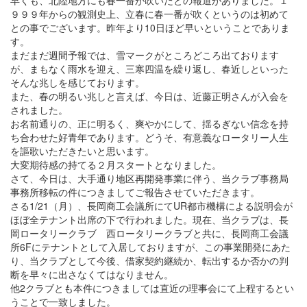
早くも、北陸地方にも春一番が吹いたとの報道がありました。１
９９９年からの観測史上、立春に春一番が吹くというのは初めて
との事でございます。昨年より10日ほど早いということでありま
す。
まだまだ週間予報では、雪マークがところどころ出ております
が、まもなく雨水を迎え、三寒四温を繰り返し、春近しといった
そんな兆しを感じております。
また、春の明るい兆しと言えば、今日は、近藤正明さんが入会を
されました。
お名前通りの、正に明るく、爽やかにして、揺るぎない信念を持
ち合わせた好青年であります。どうそ、有意義なロータリー人生
を謳歌いただきたいと思います。
大変期待感の持てる２月スタートとなりました。
さて、今日は、大手通り地区再開発事業に伴う、当クラブ事務局
事務所移転の件につきましてご報告させていただきます。
さる1/21（月）、長岡商工会議所にてUR都市機構による説明会が
ほぼ全テナント出席の下で行われました。現在、当クラブは、長
岡ロータリークラブ 西ロータリークラブと共に、長岡商工会議
所6Fにテナントとして入居しておりますが、この事業開発にあた
り、当クラブとして今後、借家契約継続か、転出するか否かの判
断を早々に出さなくてはなりません。
他2クラブとも本件につきましては直近の理事会にて上程するとい
うことで一致しました。