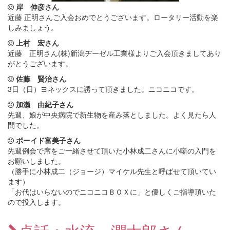
岸 伸彦さん
近藤 正明さんご入会おめでとうございます。ロータリー活動を楽
しみましょう。
上村 宏さん
近藤 正明さん(株)新潟ヂーゼル工業様よりご入会頂きましてあり
がとうございます。
佐藤 賢治さん
3日（日）ヨネックスに誘って頂きました。ニコニコです。
加瀬 由紀子さん
先週、娘が中央病院で新生物を産み落としました。よく見たら人
間でした。
ボーイド富美子さん
先週例会で席をご一緒させて頂いた小林成二さんに小噺の入門を
お願いしました。
（勝手に小林成二（ジョージ）マイケル先生と呼ばせて頂いてい
ます）
「お代はいらないのでニコニコＢＯＸに」と優しくご指導頂いた
ので投入します。