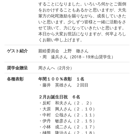
することになりました。いろいろ何かとご面倒
をおかけすることもあるかと思いますが、大先
輩方の叱咤激励を賜りながら、成長していきた
いと思います。少しずつ皆様と一緒に活動をさ
せて頂いて、力になっていきたいと思います。
本日から大変お世話になりますが、何卒よろし
くお願い申し上げます。
ゲスト紹介
親睦委員会 上野 徹さん
・周 遠兵さん（2018－19米山奨学生）
奨学金贈呈
周さんへ（2月分）
各種表彰
年間１００％表彰 １名
・藤井 英雄さん ２回目
２月お誕生日祝 ６名
・反町 和夫さん（２． ２）
・大原 興人さん（２．１０）
・中村 公哉さん（２．１１）
・伊丹 敏彦さん（２．１５）
・小林 成二さん（２．１７）
・樋熊 隆治さん（２．１８）