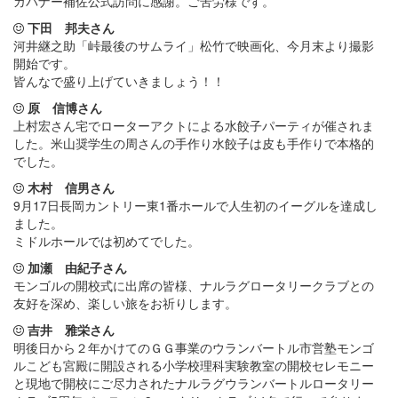
ガバナー補佐公式訪問に感謝。ご苦労様です。
下田 邦夫さん
河井継之助「峠最後のサムライ」松竹で映画化、今月末より撮影
開始です。
皆んなで盛り上げていきましょう！！
原 信博さん
上村宏さん宅でローターアクトによる水餃子パーティが催されま
した。米山奨学生の周さんの手作り水餃子は皮も手作りで本格的
でした。
木村 信男さん
9月17日長岡カントリー東1番ホールで人生初のイーグルを達成し
ました。
ミドルホールでは初めてでした。
加瀬 由紀子さん
モンゴルの開校式に出席の皆様、ナルラグロータリークラブとの
友好を深め、楽しい旅をお祈りします。
吉井 雅栄さん
明後日から２年かけてのＧＧ事業のウランバートル市営塾モンゴ
ルこども宮殿に開設される小学校理科実験教室の開校セレモニー
と現地で開校にご尽力されたナルラグウランバートルロータリー