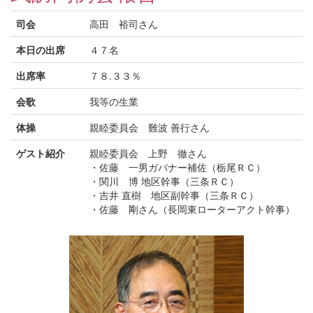
司会
高田 裕司さん
本日の出席
４７名
出席率
７８.３３％
会歌
我等の生業
体操
親睦委員会 難波 善行さん
ゲスト紹介
親睦委員会 上野 徹さん
・佐藤 一男ガバナー補佐（栃尾ＲＣ）
・関川 博 地区幹事（三条ＲＣ）
・吉井 直樹 地区副幹事（三条ＲＣ）
・佐藤 剛さん（長岡東ローターアクト幹事）