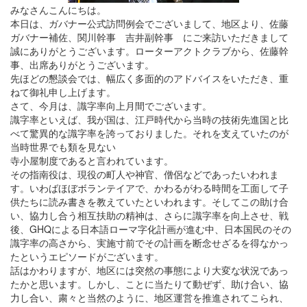
みなさんこんにちは。
本日は、ガバナー公式訪問例会でございまして、地区より、佐藤
ガバナー補佐、関川幹事 吉井副幹事 にご来訪いただきまして
誠にありがとうございます。ローターアクトクラブから、佐藤幹
事、出席ありがとうございます。
先ほどの懇談会では、幅広く多面的のアドバイスをいただき、重
ねて御礼申し上げます。
さて、今月は、識字率向上月間でございます。
識字率といえば、我が国は、江戸時代から当時の技術先進国と比
べて驚異的な識字率を誇っておりました。それを支えていたのが
当時世界でも類を見ない
寺小屋制度であると言われています。
その指南役は、現役の町人や神官、僧侶などであったいわれま
す。いわばほぼボランテイアで、かわるがわる時間を工面して子
供たちに読み書きを教えていたといわれます。そしてこの助け合
い、協力し合う相互扶助の精神は、さらに識字率を向上させ、戦
後、GHQによる日本語ローマ字化計画が進む中、日本国民のその
識字率の高さから、実施寸前でその計画を断念せざるを得なかっ
たというエピソードがございます。
話はかわりますが、地区には突然の事態により大変な状況であっ
たかと思います。しかし、ことに当たりて動ぜず、助け合い、協
力し合い、粛々と当然のように、地区運営を推進されてこられ、