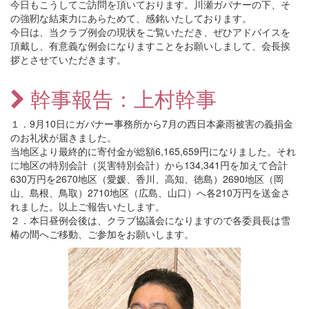
今日もこうしてご訪問を頂いております。川瀬ガバナーの下、そ
の強靭な結束力にあらためて、感銘いたしております。
今日は、当クラブ例会の現状をご覧いただき、ぜひアドバイスを
頂戴し、有意義な例会になりますことをお願いしまして、会長挨
拶とさせていただきます。
幹事報告：上村幹事
１．9月10日にガバナー事務所から7月の西日本豪雨被害の義捐金
のお礼状が届きました。
当地区より最終的に寄付金が総額6,165,659円になりました。それ
に地区の特別会計（災害特別会計）から134,341円を加えて合計
630万円を2670地区（愛媛、香川、高知、徳島）2690地区（岡
山、島根、鳥取）2710地区（広島、山口）へ各210万円を送金さ
れました。以上ご報告いたします。
２．本日昼例会後は、クラブ協議会になりますので各委員長は雪
椿の間へご移動、ご参加をお願いします。