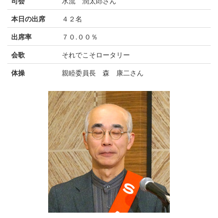
司会
水流 潤太郎さん
本日の出席
４２名
出席率
７０.００％
会歌
それでこそロータリー
体操
親睦委員長 森 康二さん