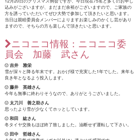
12月20日のクリスマス例会ですが、今日現在75名と多くのお申し
込みがございますが、まだまだ余裕がございますので、ご家族の
方を誘っていただいてぜひ大勢で参加して頂きたいと思います。
当日は親睦委員会メンバーによりますお楽しみのかくし芸があり
ますので、そちらの方も楽しんで頂きたいと思います。
ニコニコ情報：ニコニコ委
員会 加藤 武さん
吉井 雅栄
雪が深々と降る年末です。おかげ様で充実した1年でした。来年も
良き年となるよう投入します。
藤井 英雄さん
今年も無事に終わりそうなので、ありがとうございました。
太刀川 善之助さん
思ったより雪が少なくてホッとしています。
和田 紘さん
冬タイヤ交換もほぼ終了致しました。油断せず運転して下さい。
田中 哲雄さん