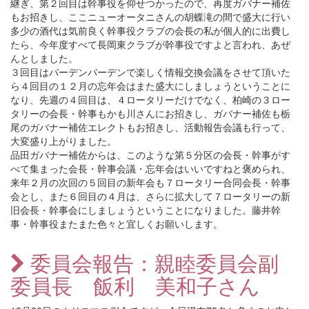
継ぎ、第２回目は幹事役を仰せつかったので、再度ガバナー補佐
もお招きし、ここニューオータニさんの胡蝶滝の間で盛大に行い
多少の酒代は気前良く幹事役クラブの会長の私が個人的に出費し
たら、今年度すべて長岡東クラブが幹事役ですよと言われ、あぜ
んとしました。
３回目はバーデンバーデンで楽しく情報交換会議をさせて頂いた
ら４回目の１２月の忘年会はまた盛大にしましょうということに
なり、先週の４回目は、４ロータリーだけでなく、柏崎の３ロー
タリーの会長・幹事もかも川さんにお招きし、ガバナー補佐も栃
尾のガバナー補佐エレクトもお招きし、活動報告会議も行って、
大変盛り上がりました。
品田ガバナー補佐からは、このような第５分区の会長・幹事がす
べて集まった会長・幹事会議・忘年会はいいですねと褒められ、
来年２月の次回の５回目の新年会も７ロータリー合同会長・幹事
会とし、また６回目の４月は、さらに拡大して７ロータリーの新
旧会長・幹事会にしましょうということになりました。藤井幹
事・幹事役またまた色々と宜しくお願いします。
委員会報告：親睦委員会副
委員長 飯利 美和子さん