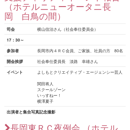
（ホテルニューオータニ長
岡 白鳥の間）
司会
横山信治さん（社会奉仕委員会）
17：30～
参加者
長岡市内４ＲＣ会員、ご家族、社員の方 80名
開会挨拶
社会奉仕委員長 淡路 幸雄さん
イベント
よしもとクリエイティブ・エージェンシー芸人
関田将人
スクールゾーン
いっすねー！
横澤夏子
出演者と集合写真記念撮影
長岡東ＲＣ夜例会 （ホテル