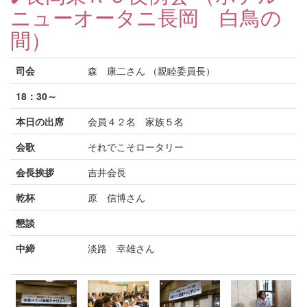
ニューオータニ長岡 白鳥の
間）
司会
森 康二さん （親睦委員長）
18：30～
本日の出席
会員４２名 家族５名
会歌
それでこそロータリー
会長挨拶
吉井会長
乾杯
原 信博さん
懇談
中締
淡路 幸雄さん