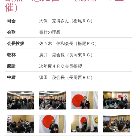
催）
司会
大保 克博さん（栃尾ＲＣ）
会歌
奉仕の理想
会長挨拶
佐々木 信和会長（栃尾ＲＣ）
乾杯
廣井 晃会長（長岡東ＲＣ）
懇談
次年度４ＲＣ会長挨拶
中締
須田 茂会長（長岡西ＲＣ）