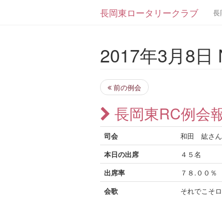
長岡東ロータリークラブ
長
2017年3月8日 N
前の例会
長岡東RC例会
司会
和田 紘さ
本日の出席
４５名
出席率
７８.００％
会歌
それでこそロ