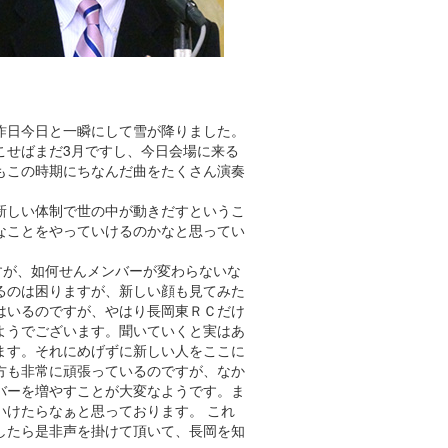
昨日今日と一瞬にして雪が降りました。
こせばまだ3月ですし、今日会場に来る
もこの時期にちなんだ曲をたくさん演奏
新しい体制で世の中が動きだすというこ
なことをやっていけるのかなと思ってい
すが、如何せんメンバーが変わらないな
るのは困りますが、新しい顔も見てみた
はいるのですが、やはり長岡東ＲＣだけ
ようでございます。聞いていくと実はあ
ます。それにめげずに新しい人をここに
方も非常に頑張っているのですが、なか
バーを増やすことが大変なようです。ま
いけたらなぁと思っております。 これ
したら是非声を掛けて頂いて、長岡を知