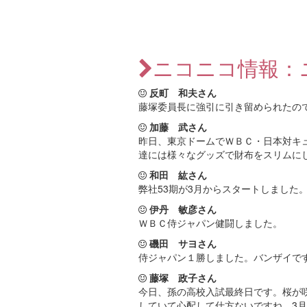
ニコニコ情報：
反町 和夫さん
藤塚委員長に強引に引き留められたの
加藤 武さん
昨日、東京ドームでＷＢＣ・日本対キ
達には様々なグッズで財布をスリムに
和田 紘さん
弊社53期が3月からスタートしました
伊丹 敏彦さん
ＷＢＣ侍ジャパン健闘しました。
磯田 サヨさん
侍ジャパン１勝しました。バンザイで
藤塚 政子さん
今日、孫の高校入試最終日です。桜が
していて心配して仕方ないですね。3月