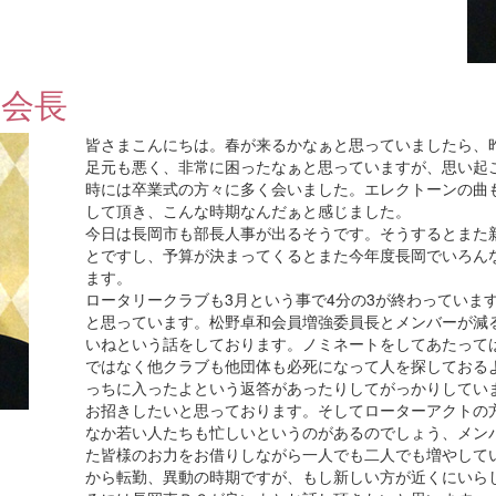
井会長
皆さまこんにちは。春が来るかなぁと思っていましたら、
足元も悪く、非常に困ったなぁと思っていますが、思い起
時には卒業式の方々に多く会いました。エレクトーンの曲
して頂き、こんな時期なんだぁと感じました。
今日は長岡市も部長人事が出るそうです。そうするとまた
とですし、予算が決まってくるとまた今年度長岡でいろん
ます。
ロータリークラブも3月という事で4分の3が終わっていま
と思っています。松野卓和会員増強委員長とメンバーが減
いねという話をしております。ノミネートをしてあたって
ではなく他クラブも他団体も必死になって人を探しておる
っちに入ったよという返答があったりしてがっかりしてい
お招きしたいと思っております。そしてローターアクトの
なか若い人たちも忙しいというのがあるのでしょう、メン
た皆様のお力をお借りしながら一人でも二人でも増やして
から転勤、異動の時期ですが、もし新しい方が近くにいら