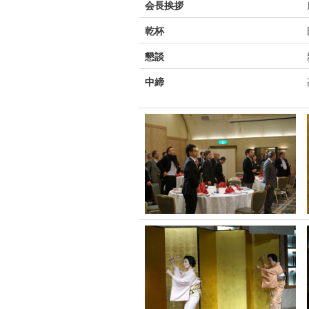
会長挨拶
乾杯
懇談
中締