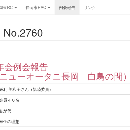
岡東RC
長岡東RAC
例会報告
リンク
No.2760
年会例会報告
ニューオータニ長岡 白鳥の間
飯利 美和子さん（親睦委員）
会員４０名
君が代
奉仕の理想