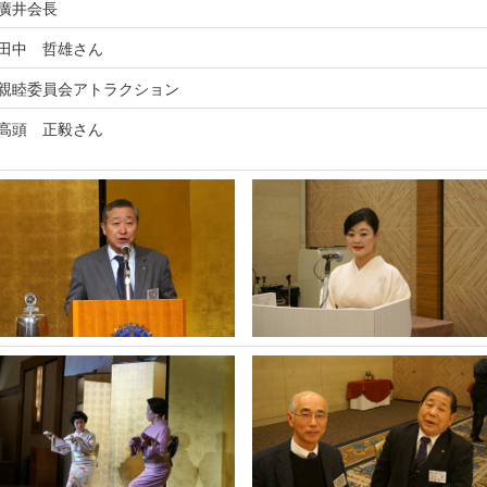
廣井会長
田中 哲雄さん
親睦委員会アトラクション
高頭 正毅さん