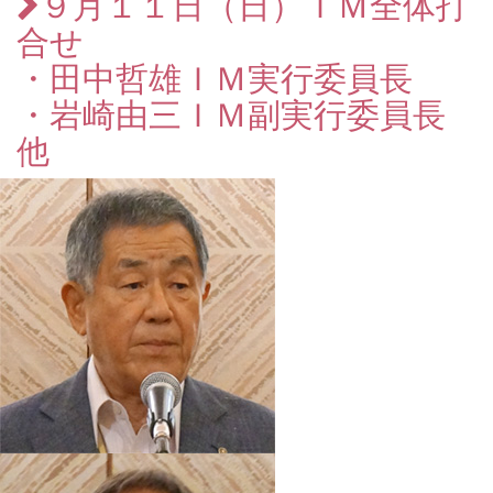
９月１１日（日）ＩＭ全体打
合せ
・田中哲雄ＩＭ実行委員長
・岩崎由三ＩＭ副実行委員長
他