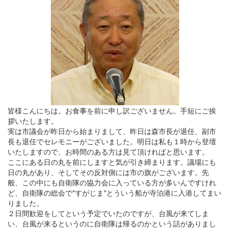
皆様こんにちは。お食事を前に申し訳ございません。手短にご挨
拶いたします。
実は市議会が昨日から始まりまして、昨日は森市長が退任、副市
長も退任でセレモニーがございました。明日は私も１時から登壇
いたしますので、お時間のある方は見て頂ければと思います。
ここにある日の丸を前にしますと気が引き締まります。議場にも
日の丸があり、そしてその反対側には市の旗がございます。先
般、この中にも自衛隊の協力会に入っている方が多いんですけれ
ど、自衛隊の総会で"すがじま"とういう船が寺泊港に入港してまい
りました。
２日間歓迎をしてという予定でいたのですが、台風が来てしま
い、台風が来るというのに自衛隊は帰るのかという話がありまし