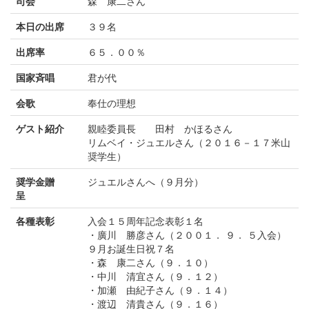
司会
森 康二さん
本日の出席
３９名
出席率
６５．００％
国家斉唱
君が代
会歌
奉仕の理想
ゲスト紹介
親睦委員長 田村 かほるさん
リムベイ・ジュエルさん（２０１６－１７米山
奨学生）
奨学金贈
ジュエルさんへ（９月分）
呈
各種表彰
入会１５周年記念表彰１名
・廣川 勝彦さん（２００１． ９． ５入会）
９月お誕生日祝７名
・森 康二さん（９．１０）
・中川 清宜さん（９．１２）
・加瀬 由紀子さん（９．１４）
・渡辺 清貴さん（９．１６）