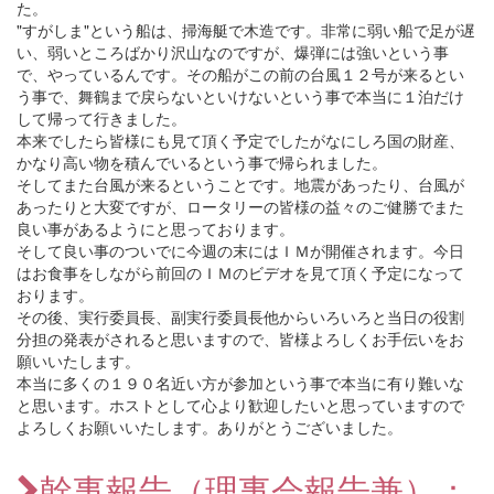
た。
"すがしま"という船は、掃海艇で木造です。非常に弱い船で足が遅
い、弱いところばかり沢山なのですが、爆弾には強いという事
で、やっているんです。その船がこの前の台風１２号が来るとい
う事で、舞鶴まで戻らないといけないという事で本当に１泊だけ
して帰って行きました。
本来でしたら皆様にも見て頂く予定でしたがなにしろ国の財産、
かなり高い物を積んでいるという事で帰られました。
そしてまた台風が来るということです。地震があったり、台風が
あったりと大変ですが、ロータリーの皆様の益々のご健勝でまた
良い事があるようにと思っております。
そして良い事のついでに今週の末にはＩＭが開催されます。今日
はお食事をしながら前回のＩＭのビデオを見て頂く予定になって
おります。
その後、実行委員長、副実行委員長他からいろいろと当日の役割
分担の発表がされると思いますので、皆様よろしくお手伝いをお
願いいたします。
本当に多くの１９０名近い方が参加という事で本当に有り難いな
と思います。ホストとして心より歓迎したいと思っていますので
よろしくお願いいたします。ありがとうございました。
幹事報告（理事会報告兼）：