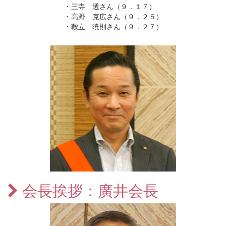
・三寺 透さん（９．１７）
・高野 克広さん（９．２５）
・鞍立 暁則さん（９．２７）
会長挨拶：廣井会長