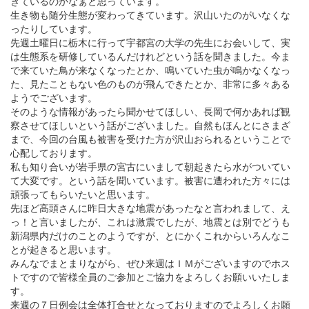
きているのかなぁと思っています。
生き物も随分生態が変わってきています。沢山いたのがいなくな
ったりしています。
先週土曜日に栃木に行って宇都宮の大学の先生にお会いして、実
は生態系を研修しているんだけれどという話を聞きました。今ま
で来ていた鳥が来なくなったとか、鳴いていた虫が鳴かなくなっ
た、見たこともない色のものが飛んできたとか、非常に多々ある
ようでございます。
そのような情報があったら聞かせてほしい、長岡で何かあれば観
察させてほしいという話がございました。自然もほんとにさまざ
まで、今回の台風も被害を受けた方が沢山おられるということで
心配しております。
私も知り合いが岩手県の宮古にいまして朝起きたら水がついてい
て大変です。という話を聞いています。被害に遭われた方々には
頑張ってもらいたいと思います。
先ほど高頭さんに昨日大きな地震があったなと言われまして、え
っ！と言いましたが、これは激震でしたが、地震とは別でどうも
新潟県内だけのことのようですが、とにかくこれからいろんなこ
とが起きると思います。
みんなでまとまりながら、ぜひ来週はＩＭがございますのでホス
トですので皆様全員のご参加とご協力をよろしくお願いいたしま
す。
来週の７日例会は全体打合せとなっておりますのでよろしくお願