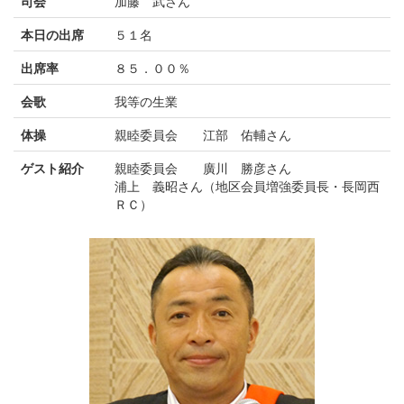
司会
加藤 武さん
本日の出席
５１名
出席率
８５．００％
会歌
我等の生業
体操
親睦委員会 江部 佑輔さん
ゲスト紹介
親睦委員会 廣川 勝彦さん
浦上 義昭さん（地区会員増強委員長・長岡西
ＲＣ）