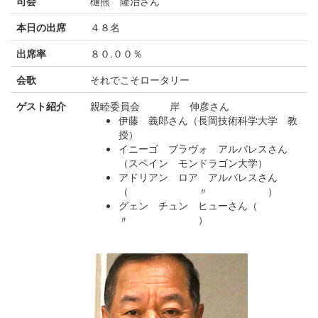
司会
樋熊 隆治さん
本日の出席
４８名
出席率
８０.００％
会歌
それでこそロータリー
ゲスト紹介
親睦委員会 岸 伸彦さん
伊藤 義郎さん（長岡技術科学大学 教
授）
イニーゴ ブラヴォ アルバレスさん
（スペイン モンドラゴン大学）
アドリアン ロア アルバレスさん
（ 〃 ）
グェン チュン ヒューさん（
〃 ）