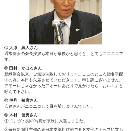
大原 興人さん
通常例会の会長挨拶も本日が最後かと思うと、とてもニコニコで
す。
田村 かほるさん
新緑例会以来、ご無沙汰致しております。ここのところ指名手配
中の為、本日も欠席させていただきます。申し訳ございません。
アモーレじゃなかったアオーレあたりで見かけたら「おい！」と
呼んで下さい。
伊丹 敏彦さん
安達さんがニコニコして目を離しませんでした。
木村 信男さん
① 白川ダム湖の写真が県展に入選しました。
②毎日新聞社主催の東日本支部対抗戦で５８支部のトップに立ち