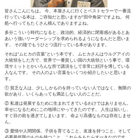
皆さんこんにちは。 今、本屋さんに行くとベストセラーで一番流
行っている本は、ご存知だと思いますが“田中角栄“ですよね。 何
処へ行ってもたくさん積んでありますよね。
多分こういう時代になると、政治的、経済的に閉塞感があるとあ
あいう強いリーダーシップを求められるようになるんだと思いま
す。 その陰でもうひとつ流行っている本があります。
それは“ムヒカの言葉”という本です。 ムヒカさんはウルグアイの
大統領をした方で、世界で一番貧しい国の大統領という事で、環
境サミットとかいろんな所で講演をして非常に好評を博している
人なんです。 その人のよい言葉をいくつか紹介したいと思いま
す。
① 貧乏な人は、少ししかものを持っていない人ではなく、無限の
欲があり、いくらあっても満足しない人のことだ。
② 私達は発展するために生まれてきているわけではありません。
幸せになるためにこの地球にやってきたのです。 人生は短いし、
すぐ目の前を過ぎてしまいます。 命より高価なものは存在しませ
ん。
③ 愛情や人間関係、子供を育てること、友達を持つこと、そして
必要最低限のものを持つこと、これらをもたらすべきなのです。