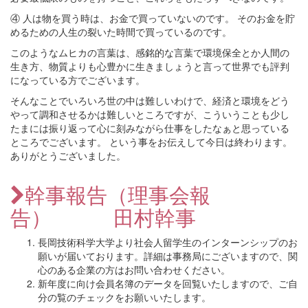
④ 人は物を買う時は、お金で買っていないのです。 そのお金を貯
めるための人生の裂いた時間で買っているのです。
このようなムヒカの言葉は、感銘的な言葉で環境保全とか人間の
生き方、物質よりも心豊かに生きましょうと言って世界でも評判
になっている方でございます。
そんなことでいろいろ世の中は難しいわけで、経済と環境をどう
やって調和させるかは難しいところですが、こういうことも少し
たまには振り返って心に刻みながら仕事をしたなぁと思っている
ところでございます。 という事をお伝えして今日は終わります。
ありがとうございました。
幹事報告（理事会報
告） 田村幹事
長岡技術科学大学より社会人留学生のインターンシップのお
願いが届いております。詳細は事務局にございますので、関
心のある企業の方はお問い合わせください。
新年度に向け会員名簿のデータを回覧いたしますので、ご自
分の覧のチェックをお願いいたします。