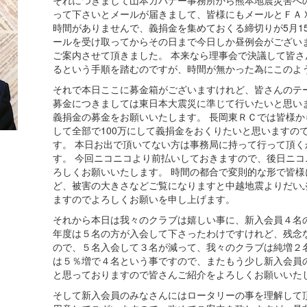
それにつきまして山本ガバナー事務所から熊本地震災害へ
って下さいとメールが届きまして、皆様にもメールとＦＡ
時間がありませんで、義捐金を集めておくる締切りが5月1
ールを受け取ってからその日まで今日しか昼例会がござい
ご案内させて頂きました。 本来なら理事会で決議して皆
るという手順を踏むのですが、時間が無かった為にこのよ
それで本日ここに募金箱がございますけれど、皆さんのテ
募金につきましては東日本大震災に準じて行いたいと思いま
義捐金の募金をお願いいたします。 長岡東ＲＣでは皆様
して全部で100万にして義捐金をおくりたいと思いますの
す。 本日お出で頂いてない方は事務局に持って行って頂
す。 今回ニコニコより前払いしておきますので、後日ニ
ろしくお願いいたします。 時間の都合で変則的な形で皆
ど、被害の大きさなどご覧になりますと中越地震よりだい
ますのでよろしくお願いを申し上げます。
それから本日は我々のクラブは嬉しい事に、新入会員４名
年度は５名の方が入会して下さったわけですけれど、残念
ので、５名入会して３名が減って、我々のクラブは純増２
は５％増で４名という事ですので、またもう少し新入会員
と思っておりますので皆さんご紹介をよろしくお願いいた
そして新入会員のみなさんにはロータリーの事を理解して