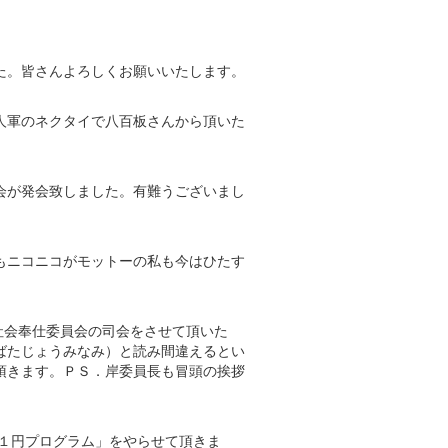
た。皆さんよろしくお願いいたします。
人軍のネクタイで八百板さんから頂いた
。
会が発会致しました。有難うございまし
もニコニコがモットーの私も今はひたす
て社会奉仕委員会の司会をさせて頂いた
ばたじょうみなみ）と読み間違えるとい
頂きます。ＰＳ．岸委員長も冒頭の挨拶
の１円プログラム」をやらせて頂きま