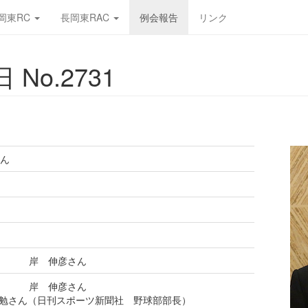
岡東RC
長岡東RAC
例会報告
リンク
 No.2731
ん
長 岸 伸彦さん
長 岸 伸彦さん
勉さん（日刊スポーツ新聞社 野球部部長）