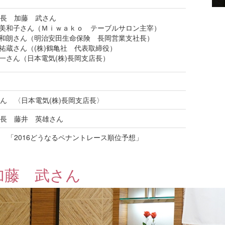
長 加藤 武さん
美和子さん（Ｍｉｗａｋｏ テーブルサロン主宰）
和朗さん（明治安田生命保険 長岡営業支社長）
祐蔵さん（(株)鶴亀社 代表取締役）
一さん（日本電気(株)長岡支店長）
ん 〈日本電気(株)長岡支店長〉
長 藤井 英雄さん
 「2016どうなるペナントレース順位予想」
加藤 武さん