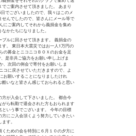
の義捐金をそれぞれのクラブで集めて送
Ｘでご案内させて頂きました。 あまり
5日でございましたので、我々はこのメ
ませんでしたので、皆さんにメール等で
さんにご案内してそれから義捐金を集め
うなかたちになりました。
ーブルに回させて頂きます。 義捐金の
す。 東日本大震災ではお一人1万円の
からの募金とニコニコＢＯＸのお金を足
で、是非共ご協力をお願い申し上げま
くか、次回の例会で寄付をお願いしま
コニコに戻させていただきますので、よ
様にお願いすることになりましたけれ
ぶ酷いなと皆さん感じておられると思い
の方が入会して下さいました。 都合今
ながら転勤で退会された方もおられます
名という事でございます。 今年の目標
の方にご入会頂くよう努力していきたい
します。
頂くための会を特別に６月１０の夕方に