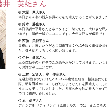
藤井 英雄さん
大原 興人さん
本日より４名の新入会員の方をお迎えすることができまし
鈴木 勝也さん
本日卓話の平井さんとネクタイが一緒でした。大好きな巨
物です。偶然一緒でニコニコです。今年は巨人が優勝です
西脇 美智子さん
皆様にもご協力いただき長岡市茶道文化協会設立準備委員
た。引き続きよろしくお願い致します。
伊丹 敏彦さん
三菱自動車の不祥事でご迷惑をおかけしております。いつ
らお詫び申し上げます。
上村 宏さん、岸 伸彦さん
先週土曜日に行われた2016-17年度地区研修・協議会に
際、新発田城南ＲＣ（しばたじょうなん）を間違えて（し
うミスを犯してしましました。反省の念を込め投入させて
で同じ間違いをしました。
原 信博さん
アクシアル リティリング（原信ナルス）では「まごころ