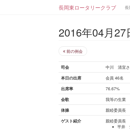
長岡東ロータリークラブ
長
2016年04月27日
前の例会
司会
中川 清宜さ
本日の出席
会員 46名
出席率
76.67%
会歌
我等の生業
体操
親睦委員
ゲスト紹介
親睦委員
平井 