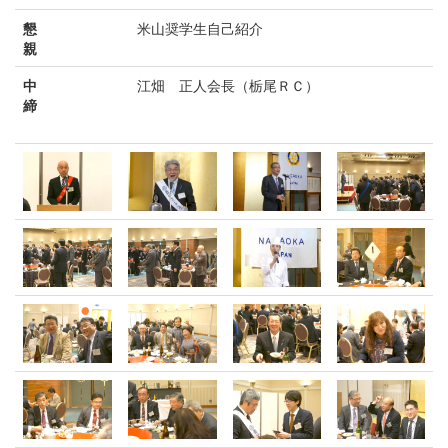
懇
米山奨学生自己紹介
親
中
江畑 正人会長（栃尾ＲＣ）
締