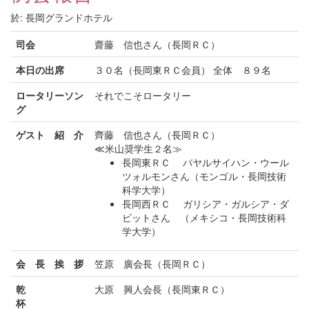
於: 長岡グランドホテル
司会
齋藤 信也さん（長岡ＲＣ）
本日の出席
３０名（長岡東ＲＣ会員） 全体 ８９名
ロータリーソン
それでこそロータリー
グ
ゲスト 紹 介
齊藤 信也さん（長岡ＲＣ）
≪米山奨学生２名≫
長岡東ＲＣ バヤルサイハン・ウール
ツォルモンさん（モンゴル・長岡技術
科学大学）
長岡西ＲＣ ガリシア・ガルシア・ダ
ビットさん （メキシコ・長岡技術科
学大学）
会 長 挨 拶
笠原 廣会長（長岡ＲＣ）
乾
大原 興人会長（長岡東ＲＣ）
杯