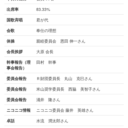
出席率
83.33%
国歌斉唱
君が代
会歌
奉仕の理想
体操
親睦委員会 恩田 伸一さん
会長挨拶
大原 会長
幹事報告（理
田村 幹事
事会報告）
委員会報告
Ｒ財団委員長 丸山 克巳さん
委員会報告
米山奨学委員長 西脇 美智子さん
委員会報告
涌井 隆さん
ニコニコ情報
ニコニコ委員会 藤井 英雄さん
卓話
水流 潤太郎さん