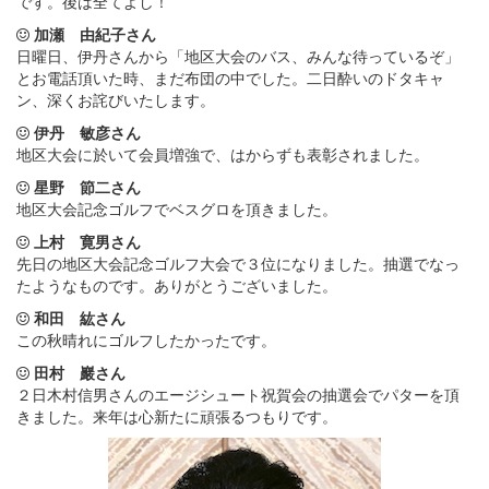
です。後は全てよし！
加瀬 由紀子さん
日曜日、伊丹さんから「地区大会のバス、みんな待っているぞ」
とお電話頂いた時、まだ布団の中でした。二日酔いのドタキャ
ン、深くお詫びいたします。
伊丹 敏彦さん
地区大会に於いて会員増強で、はからずも表彰されました。
星野 節二さん
地区大会記念ゴルフでベスグロを頂きました。
上村 寛男さん
先日の地区大会記念ゴルフ大会で３位になりました。抽選でなっ
たようなものです。ありがとうございました。
和田 紘さん
この秋晴れにゴルフしたかったです。
田村 巖さん
２日木村信男さんのエージシュート祝賀会の抽選会でパターを頂
きました。来年は心新たに頑張るつもりです。