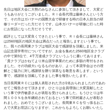
先日は地区大会に大勢のみなさんに参加して頂きまして、大変ど
うもありがとうございました。ＲＩ会長代理は藤林さんという方
で、その方はガバナーの国際大会で研修する時の日本人担当の研
修リーダーだった方だそうです。山本ガバナーが研修に行った時
にお世話になった方だそうです。
総評としては大変良くできたという事で、ＲＩ会長には藤林さん
は2560地区の地区大会は満点だったと報告しますという事でし
た。我々の長岡東クラブは地区大会で感謝状を頂戴しました。米
山記念奨学寄付についてですが、お金を集めた2560地区全クラブ
の中で第5位で、4千万達成クラブというふうに書いてあります。
「貴クラブはかねてより米山奨学事業のために多額の寄付をされ
ました。その功績大いなるものがあり、よって本奨学会はその理
解とご協力に対し感謝状を贈り深甚なる敬意を表します」という
事で、感謝状を頂戴してきました事を報告いたします。
当日長岡東ＲＣには個人表彰された方が2名おられましたのであわ
せてご報告させて頂きます。ひとりは会員増強に大変貢献したと
いう事で伊丹敏彦さんが表彰を受けられました。もうひとりは年
間１００％を永年継続されておるという事で田村巖さんが表彰さ
れました。おめでとうございました。長岡東ＲＣを引っ張るお二
人で大変お世話になりますが、これからもよろしくお願いいたし