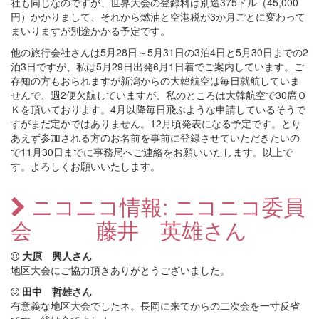
社も同じなのですが、世界大会の登録料は別途375ドル（45,000
円）かかりまして、それから燃油と空港税が3か月ごとに変わって
まいりますが別途かかる予定です。
他の旅行会社さんは5月28日～5月31日の3泊4日と5月30日までの2
泊3日ですが、私は5月29日出発6月1日着でご案内しています。ご
存知の方もおられますが新潟からの大韓航空は毎日就航していま
せんで、週2便欠航していますが、私のところは大韓航空で30席Ｏ
Ｋを頂いております。4月以降毎日飛ぶような申請しているそうで
すがまだ定かではありません。12月頃発表になる予定です。とり
あえず参加される方のお名前を事前に登録させていただきたいの
で11月30日までに事務局へご連絡をお願いいたします。以上で
す。よろしくお願いいたします。
ニコニコ情報: ニコニコ委員
会 藤井 英雄さん
大原 興人さん
地区大会にご協力頂きありがとうございました。
田中 哲雄さん
有意義な地区大会でしたネ。長岡に来てからの二次会を一寸反省