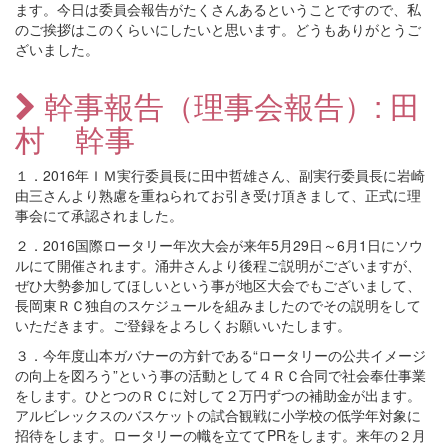
ます。今日は委員会報告がたくさんあるということですので、私
のご挨拶はこのくらいにしたいと思います。どうもありがとうご
ざいました。
幹事報告（理事会報告）: 田
村 幹事
１．2016年ＩＭ実行委員長に田中哲雄さん、副実行委員長に岩崎
由三さんより熟慮を重ねられてお引き受け頂きまして、正式に理
事会にて承認されました。
２．2016国際ロータリー年次大会が来年5月29日～6月1日にソウ
ルにて開催されます。涌井さんより後程ご説明がございますが、
ぜひ大勢参加してほしいという事が地区大会でもございまして、
長岡東ＲＣ独自のスケジュールを組みましたのでその説明をして
いただきます。ご登録をよろしくお願いいたします。
３．今年度山本ガバナーの方針である“ロータリーの公共イメージ
の向上を図ろう”という事の活動として４ＲＣ合同で社会奉仕事業
をします。ひとつのＲＣに対して２万円ずつの補助金が出ます。
アルビレックスのバスケットの試合観戦に小学校の低学年対象に
招待をします。ロータリーの幟を立ててPRをします。来年の２月