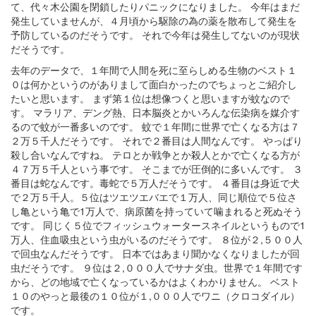
て、代々木公園を閉鎖したりパニックになりました。 今年はまだ
発生していませんが、４月頃から駆除の為の薬を散布して発生を
予防しているのだそうです。 それで今年は発生してないのが現状
だそうです。
去年のデータで、１年間で人間を死に至らしめる生物のベスト１
０は何かというのがありまして面白かったのでちょっとご紹介し
たいと思います。 まず第１位は想像つくと思いますが蚊なので
す。 マラリア、デング熱、日本脳炎とかいろんな伝染病を媒介す
るので蚊が一番多いのです。 蚊で１年間に世界で亡くなる方は７
２万５千人だそうです。 それで２番目は人間なんです。 やっぱり
殺し合いなんですね。 テロとか戦争とか殺人とかで亡くなる方が
４７万５千人という事です。 そこまでが圧倒的に多いんです。 ３
番目は蛇なんです。毒蛇で５万人だそうです。 ４番目は身近で犬
で２万５千人。５位はツエツエバエで１万人、同じ順位で５位さ
し亀という亀で1万人で、病原菌を持っていて噛まれると死ぬそう
です。 同じく５位でフィッシュウォータースネイルというもので1
万人、住血吸虫という虫がいるのだそうです。 ８位が２,５００人
で回虫なんだそうです。 日本ではあまり聞かなくなりましたが回
虫だそうです。 ９位は２,０００人でサナダ虫。世界で１年間です
から、どの地域で亡くなっているかはよくわかりません。 ベスト
１０のやっと最後の１０位が１,０００人でワニ（クロコダイル）
です。