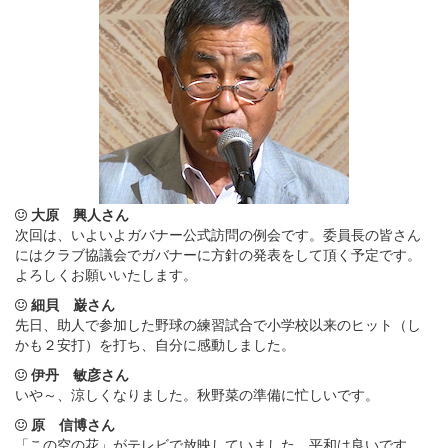
大原 興人さん
次回は、いよいよガバナー公式訪問の例会です。委員長の皆さん
にはクラブ協議会でガバナーに方針の発表をして頂く予定です。
よろしくお願いいたします。
細貝 巌さん
先日、助人で参加した野球の練習試合で小学校以来のヒット（し
かも２安打）を打ち、自分に感動しました。
伊丹 敏彦さん
いや～、涼しくなりました。秋野菜の準備に忙しいです。
原 信博さん
「この空の花」がテレビで放映していました。平和は良いです