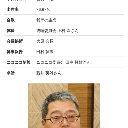
出席率
76.67%
会歌
我等の生業
体操
親睦委員会 上村 宏さん
会長挨拶
大原 会長
幹事報告
田村 幹事
ニコニコ情報
ニコニコ委員会 田中 哲雄さん
卓話
藤井 英雄さん