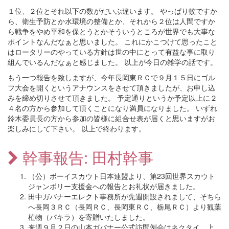
１位、２位とそれ以下の数がだいぶ違います。 やっぱり蚊ですか
ら、衛生予防とか水環境の整備とか、それから２位は人間ですか
ら戦争をやめ平和を保とうとかそういうところが世界でも大事な
ポイントなんだなぁと思いました。 これにかこつけて思ったこと
はロータリーのやっている方針は世の中にとって有益な事に取り
組んでいるんだなぁと感じました。 以上が今日の雑学の話です。
もう一つ報告を致しますが、今年長岡東ＲＣで９月１５日にゴル
フ大会を開くというアナウンスをさせて頂きましたが、お申し込
みを締め切りさせて頂きました。 予定通りというか予定以上に２
４名の方から参加して頂くことになり満員になりました。 いずれ
鈴木委員長の方から参加の皆様に組合せ表が届くと思いますがお
楽しみにして下さい。 以上で終わります。
幹事報告: 田村幹事
（公）ボーイスカウト日本連盟より、第23回世界スカウト
ジャンボリー支援金への報告とお礼状が届きました。
田中ガバナーエレクト事務所が先週開設されまして、そちら
へ長岡３ＲＣ（長岡ＲＣ、長岡東ＲＣ、栃尾ＲＣ）より観葉
植物（バキラ）を寄贈いたしました。
来週９月２日の山本ガバナー公式訪問例会はネクタイ、上