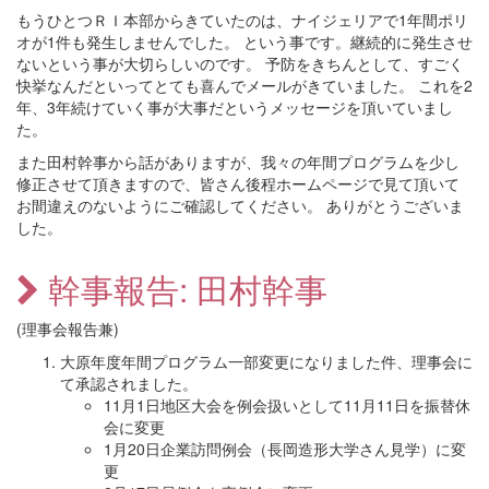
もうひとつＲＩ本部からきていたのは、ナイジェリアで1年間ポリ
オが1件も発生しませんでした。 という事です。継続的に発生させ
ないという事が大切らしいのです。 予防をきちんとして、すごく
快挙なんだといってとても喜んでメールがきていました。 これを2
年、3年続けていく事が大事だというメッセージを頂いていまし
た。
また田村幹事から話がありますが、我々の年間プログラムを少し
修正させて頂きますので、皆さん後程ホームページで見て頂いて
お間違えのないようにご確認してください。 ありがとうございま
した。
幹事報告: 田村幹事
(理事会報告兼)
大原年度年間プログラム一部変更になりました件、理事会に
て承認されました。
11月1日地区大会を例会扱いとして11月11日を振替休
会に変更
1月20日企業訪問例会（長岡造形大学さん見学）に変
更