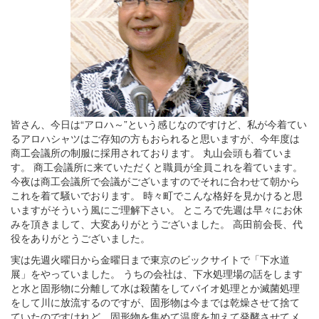
皆さん、今日は“アロハ～”という感じなのですけど、私が今着てい
るアロハシャツはご存知の方もおられると思いますが、今年度は
商工会議所の制服に採用されております。 丸山会頭も着ていま
す。 商工会議所に来ていただくと職員が全員これを着ています。
今夜は商工会議所で会議がございますのでそれに合わせて朝から
これを着て騒いでおります。 時々町でこんな格好を見かけると思
いますがそういう風にご理解下さい。 ところで先週は早々にお休
みを頂きまして、大変ありがとうございました。 高田前会長、代
役をありがとうございました。
実は先週火曜日から金曜日まで東京のビックサイトで「下水道
展」をやっていました。 うちの会社は、下水処理場の話をします
と水と固形物に分離して水は殺菌をしてバイオ処理とか滅菌処理
をして川に放流するのですが、固形物は今までは乾燥させて捨て
ていたのですけれど、固形物を集めて温度を加えて発酵させてメ