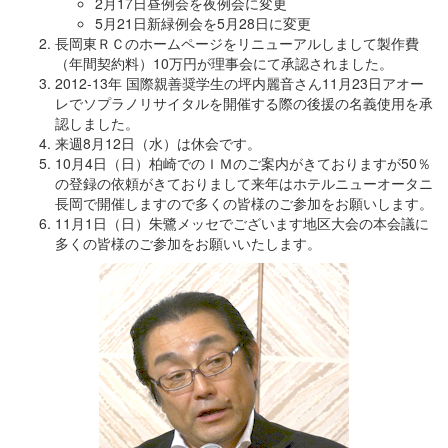
2月17日昼例会を夜例会に変更
5月21日新緑例会を5月28日に変更
長岡東ＲＣのホームページをリニューアルしまして製作費
（年間契約料）10万円が理事会にて承認されました。
2012‐13年 国際親善奨学生の坪内麗音さん11月23日アオー
レでソプラノリサイタルを開催する際の後援の名義使用を承
認しました。
来週8月12日（水）は休会です。
10月4日（日）柏崎でのＩＭのご案内がきておりますが50％
の登録の依頼がきておりまして来年はホテルニューオータニ
長岡で開催しますので多くの皆様のご参加をお願いします。
11月1日（日）朱鷺メッセでございます地区大会の本会議に
多くの皆様のご参加をお願いいたします。