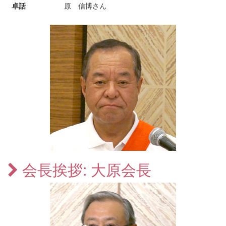
卓話
原 信博さん
会長挨拶: 大原会長