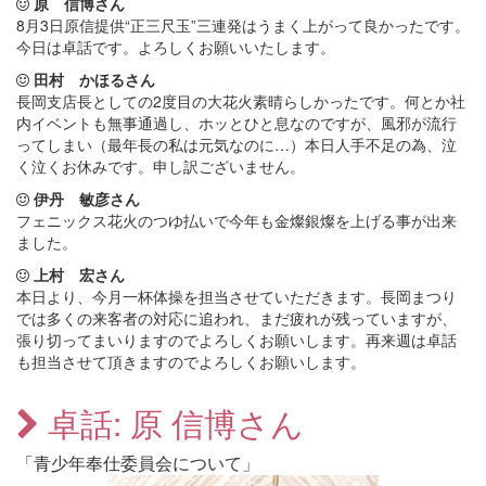
原 信博さん
8月3日原信提供“正三尺玉”三連発はうまく上がって良かったです。
今日は卓話です。よろしくお願いいたします。
田村 かほるさん
長岡支店長としての2度目の大花火素晴らしかったです。何とか社
内イベントも無事通過し、ホッとひと息なのですが、風邪が流行
ってしまい（最年長の私は元気なのに…）本日人手不足の為、泣
く泣くお休みです。申し訳ございません。
伊丹 敏彦さん
フェニックス花火のつゆ払いで今年も金燦銀燦を上げる事が出来
ました。
上村 宏さん
本日より、今月一杯体操を担当させていただきます。長岡まつり
では多くの来客者の対応に追われ、まだ疲れが残っていますが、
張り切ってまいりますのでよろしくお願いします。再来週は卓話
も担当させて頂きますのでよろしくお願いします。
卓話: 原 信博さん
「青少年奉仕委員会について」