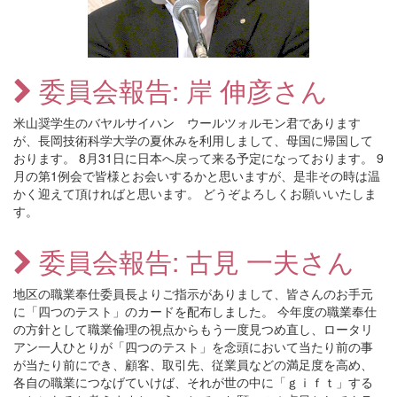
委員会報告: 岸 伸彦さん
米山奨学生のバヤルサイハン ウールツォルモン君であります
が、長岡技術科学大学の夏休みを利用しまして、母国に帰国して
おります。 8月31日に日本へ戻って来る予定になっております。 9
月の第1例会で皆様とお会いするかと思いますが、是非その時は温
かく迎えて頂ければと思います。 どうぞよろしくお願いいたしま
す。
委員会報告: 古見 一夫さん
地区の職業奉仕委員長よりご指示がありまして、皆さんのお手元
に「四つのテスト」のカードを配布しました。 今年度の職業奉仕
の方針として職業倫理の視点からもう一度見つめ直し、ロータリ
アン一人ひとりが「四つのテスト」を念頭において当たり前の事
が当たり前にでき、顧客、取引先、従業員などの満足度を高め、
各自の職業につなげていけば、それが世の中に「ｇｉｆｔ」する