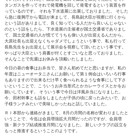
タンガスを作ってそれで発電機を回して発電するという装置を作
っているのです。 それを下水道展に出展しておりました。 そした
ら急に復興庁から電話が来まして、長島副大臣が視察に行くから
という話がありまして、良く知っている人だから良いんじゃない
のという話をしたら、下水道展の主催者が国土交通省でありまし
て、国土交通省の人が慌ててうちも偉い人が出迎えるんだから、
大原社長も出迎えなくちゃダメでしょうという事で、私も行って
長島先生をお出迎えして展示会を視察して頂いたという事です。
やっぱり大臣という肩書が付くとすごいなと思っておりました。
そんなことで先週はお休みを頂戴いたしました。
今日の昼の食事はお弁当で、皆さん初めてだと思いますが、私の
年度はニューオータニさんにお願いして第１例会はいろいろ行事
もありますので出来るだけ早く食べられるような食事にして下さ
いということで、こういうお弁当形式とかカレーライスとかをお
願いしています。 そういう事で今日は洋風弁当になりました。
今、田村幹事とも話をしましたが子供の頃に戻ったみたいで、お
子様ランチみたいで美味しかったねと話していました。
ＲＩ本部から連絡がきまして、8月の月間の名称が変わりましたと
いうことで、今迄は会員増強拡大月間だったのですが、会員増
強・新クラブ結成推進月間になりました。 新しいクラブの設立を
もっと推進するということのようです。