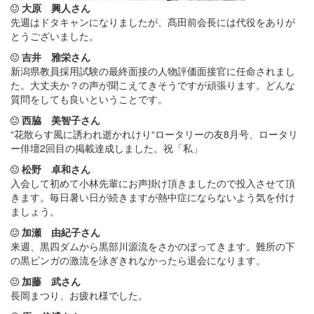
大原 興人さん
先週はドタキャンになりましたが、髙田前会長には代役をありが
とうございました。
吉井 雅栄さん
新潟県教員採用試験の最終面接の人物評価面接官に任命されまし
た。大丈夫か？の声が聞こえてきそうですが頑張ります。どんな
質問をしても良いということです。
西脇 美智子さん
“花散らす風に誘われ逝かれけり“ロータリーの友8月号、ロータリ
ー俳壇2回目の掲載達成しました。祝「私」
松野 卓和さん
入会して初めて小林先輩にお声掛け頂きましたので投入させて頂
きます。毎日暑い日が続きますが熱中症にならないよう気を付け
ましょう。
加瀬 由紀子さん
来週、黒四ダムから黒部川源流をさかのぼってきます。難所の下
の黒ビンガの激流を泳ぎきれなかったら退会になります。
加藤 武さん
長岡まつり、お疲れ様でした。