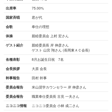
出席率
75.00%
国家斉唱
君が代
会歌
奉仕の理想
体操
親睦委員会 上村 宏さん
ゲスト紹介
親睦委員長 岸 伸彦さん
ゲスト 山宮 翔さん (長岡東ＡＣ会長)
各種表彰
8月お誕生日祝 7名
会長挨拶
大原 会長
幹事報告
田村 幹事
委員会報告
米山奨学カウンセラー 岸 伸彦さん
委員会報告
職業奉仕委員長 古見 一夫さん
ニコニコ情報
ニコニコ委員会 小林 成二さん