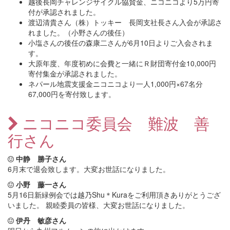
越後長岡チャレンジサイクル協賛金、ニコニコより5万円寄
付が承認されました。
渡辺清貴さん（株）トッキー 長岡支社長さん入会が承認さ
れました。（小野さんの後任）
小塩さんの後任の森康二さんが6月10日よりご入会されま
す。
大原年度、年度初めに会費と一緒にＲ財団寄付金10,000円
寄付集金が承認されました。
ネパール地震支援金ニコニコより一人1,000円×67名分
67,000円を寄付致します。
ニコニコ委員会 難波 善
行さん
中静 勝子さん
6月末で退会致します。大変お世話になりました。
小野 藤一さん
5月16日新緑例会では越乃Shu＊Kuraをご利用頂きありがとうござ
いました。 親睦委員の皆様、大変お世話になりました。
伊丹 敏彦さん