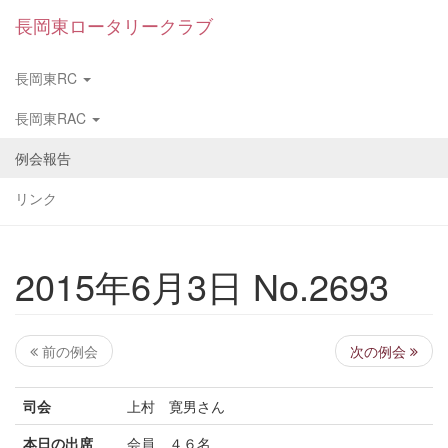
長岡東ロータリークラブ
長岡東RC
長岡東RAC
例会報告
リンク
2015年6月3日 No.2693
前の例会
次の例会
司会
上村 寛男さん
本日の出席
会員 ４６名