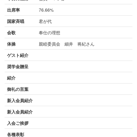
出席率
76.66%
国家斉唱
君が代
会歌
奉仕の理想
体操
親睦委員会 細井 将紀さん
ゲスト紹介
奨学金贈呈
紹介
御礼の言葉
新入会員紹介
新入会員紹介
入会ご挨拶
各種表彰