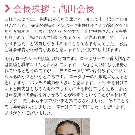
会長挨拶：髙田会長
皆様こんにちは。 先週は例会を欠席いたしまして申し訳ございま
せんでした。 先週の理事会メンバーに中静勝子さんの退会の要請
を引き留めろ！と言われていたのですが、逆に中静さんから先手
を打たれて「私にも人生設計があるから」と言われまして、「わ
かりました」と返答し引き止めることができませんでした。 後ほ
ど幹事報告から報告があると思いますがお詫び申し上げます。
6月はロータリーの親睦活動月間です。 ロータリーで一番大切なの
は親睦と職業奉仕だと言われています。 みなさん既にもう納得さ
れていると思うのですが、世界のロータリアンは何故すぐ仲良く
なれるのか？というところです。 ロータリーの活動趣旨もあると
思いますが、バッチの威力が大きいと思います。 バッチを付けて
いると国内はもちろん海外でもすぐに声を掛けてもらえる、また
は声を掛けて会話を弾ませることが出来るということが言われて
います。 先月私も東京でバッチを指でさされました。 そのことを
先月再確認いたしました。 本日はここまでにしたいと思います。
ありがとうございました。