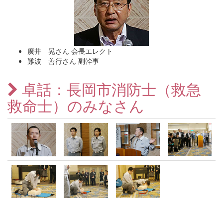
廣井 晃さん 会長エレクト
難波 善行さん 副幹事
卓話：長岡市消防士（救急
救命士）のみなさん