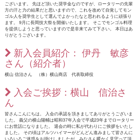
ございます。 先ほど頂いた奨学金なのですが、ロータリーの先輩
方の汗と力の結果だと思いますので、これを改めて自覚してモン
ゴル人を奨学生として選んでよかったなと思われるように頑張り
ます。 9月に長岡技大祭を開催いたします。 そこでモンゴル料理
を提供しようと思っていますので是非来てみて下さい。 本日はあ
りがとうございます。
新入会員紹介： 伊丹 敏彦
さん（紹介者）
横山 信治さん （株）横山商店 代表取締役
入会ご挨拶：横山 信治さ
ん
皆さんこんにちは。 入会の承認を頂きましてありがとうございま
した。 義父の横山陽輔は昭和37年入会で平成23年までロータリー
にお世話になりました。 退会の時に私が代わりにご挨拶をいたし
ました。 その頃はアルツハイマーがどんどん進みまして皆さんに
いろいろご迷惑をお掛けしましたが、みなさん暖かく見守って頂